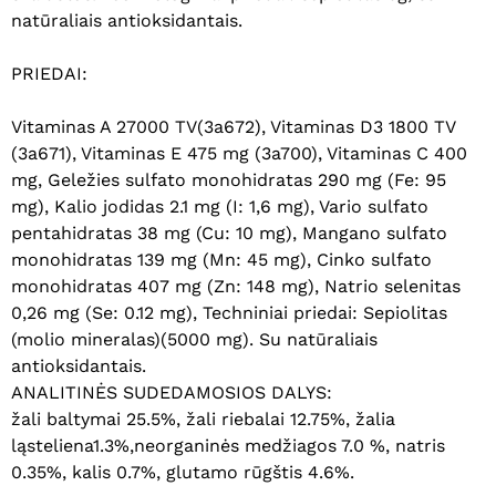
natūraliais antioksidantais.
PRIEDAI:
Vitaminas A 27000 TV(3a672), Vitaminas D3 1800 TV
(3a671), Vitaminas E 475 mg (3a700), Vitaminas C 400
mg, Geležies sulfato monohidratas 290 mg (Fe: 95
Krepšelyje nėra produktų.
mg), Kalio jodidas 2.1 mg (I: 1,6 mg), Vario sulfato
pentahidratas 38 mg (Cu: 10 mg), Mangano sulfato
Eiti Į Parduotuvę
monohidratas 139 mg (Mn: 45 mg), Cinko sulfato
monohidratas 407 mg (Zn: 148 mg), Natrio selenitas
0,26 mg (Se: 0.12 mg), Techniniai priedai: Sepiolitas
(molio mineralas)(5000 mg). Su natūraliais
antioksidantais.
ANALITINĖS SUDEDAMOSIOS DALYS:
žali baltymai 25.5%, žali riebalai 12.75%, žalia
ląsteliena1.3%,neorganinės medžiagos 7.0 %, natris
0.35%, kalis 0.7%, glutamo rūgštis 4.6%.