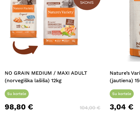
NO GRAIN MEDIUM / MAXI ADULT
Nature’s Var
(norvegiška lašiša) 12kg
(jautiena) 15
Su kortele
Su kortele
98,80
€
3,04
€
104,00
€