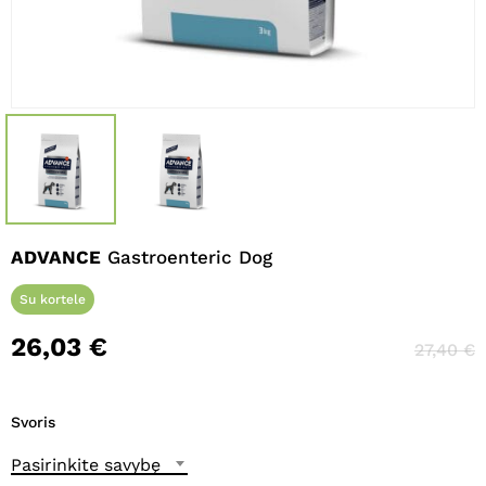
Pavadinimas
*
El. paštas
*
Noriu savo interneto naršyklėje
ADVANCE
Gastroenteric Dog
išsaugoti vardą, el. pašto adresą ir
interneto puslapį, kad jų nebereiktų
Su kortele
įvesti iš naujo, kai kitą kartą vėl norėsiu
parašyti komentarą.
26,03
€
27,40
€
Svoris
Pasirinkite savybę