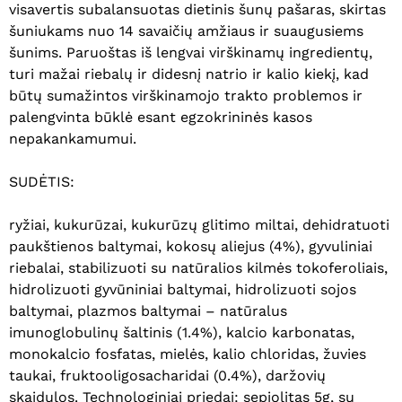
visavertis subalansuotas dietinis šunų pašaras, skirtas
šuniukams nuo 14 savaičių amžiaus ir suaugusiems
šunims. Paruoštas iš lengvai virškinamų ingredientų,
turi mažai riebalų ir didesnį natrio ir kalio kiekį, kad
būtų sumažintos virškinamojo trakto problemos ir
palengvinta būklė esant egzokrininės kasos
nepakankamumui.
SUDĖTIS:
ryžiai, kukurūzai, kukurūzų glitimo miltai, dehidratuoti
paukštienos baltymai, kokosų aliejus (4%), gyvuliniai
riebalai, stabilizuoti su natūralios kilmės tokoferoliais,
hidrolizuoti gyvūniniai baltymai, hidrolizuoti sojos
baltymai, plazmos baltymai – natūralus
imunoglobulinų šaltinis (1.4%), kalcio karbonatas,
monokalcio fosfatas, mielės, kalio chloridas, žuvies
taukai, fruktooligosacharidai (0.4%), daržovių
skaidulos. Technologiniai priedai: sepiolitas 5g, su