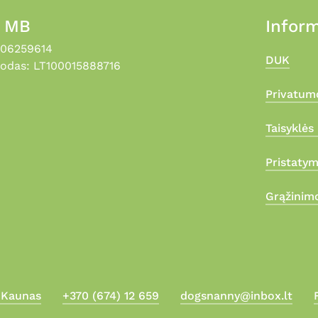
, MB
Inform
306259614
DUK
odas: LT100015888716
Privatumo
Taisyklės 
Pristaty
Grąžinimo
, Kaunas
+370 (674) 12 659
dogsnanny@inbox.lt
Suma: