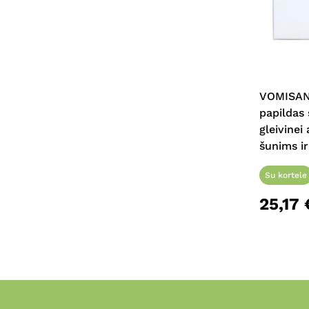
VOMISAN
papildas
gleivinei
šunims ir
Su kortele
25,17