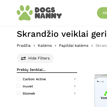
Skip
to
Ak
main
content
Skrandžio veiklai ger
Pradžia
Katėms
Papildai katėms
Skrand
Hide
Filters
Carbon Active
1
Inuvet
1
Stomek
1