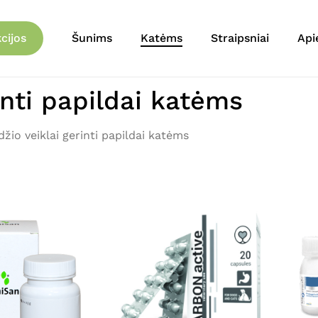
Krepšelis
cijos
Šunims
Katėms
Straipsniai
Api
inti papildai katėms
žio veiklai gerinti papildai katėms