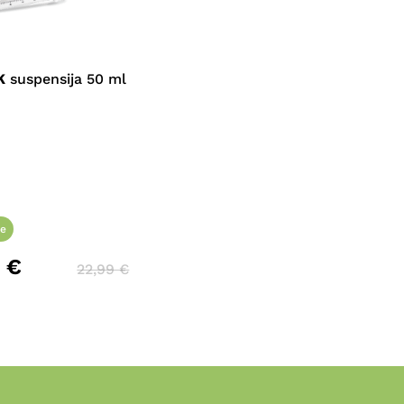
K
suspensija 50 ml
Krepšelyje nėra produktų.
Eiti Į Parduotuvę
le
4
€
22,99
€