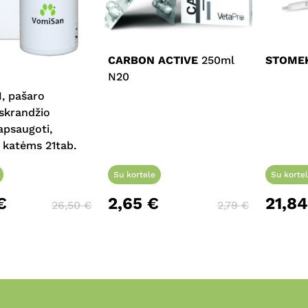
CARBON ACTIVE
250ml
STOME
N20
, pašaro
 skrandžio
 apsaugoti,
 katėms 21tab.
Su kortele
Su korte
€
2,65
€
21,8
26,50
€
2,79
€