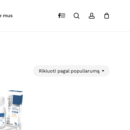
Close
Cart
search
account
facebook
instagram
e mus
Rikiuoti pagal populiarumą