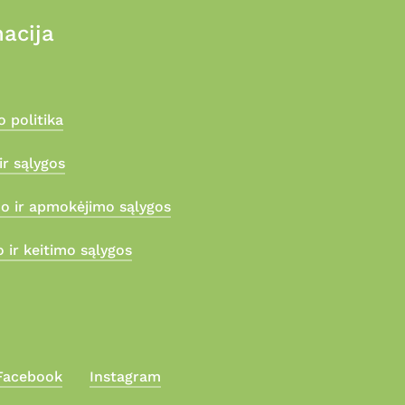
acija
 politika
ir sąlygos
mo ir apmokėjimo sąlygos
 ir keitimo sąlygos
Facebook
Instagram
0,00
€