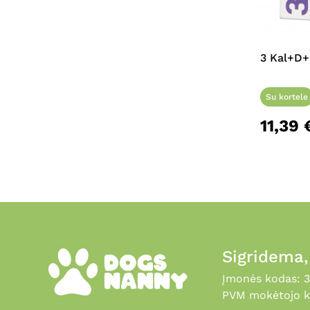
3 Kal+D+
Su kortele
11,39
Sigridema
Įmonės kodas: 
PVM mokėtojo k