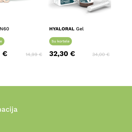
N60
HYALORAL
Gel
le
Su kortele
4
€
32,30
€
14,99
€
34,00
€
acija