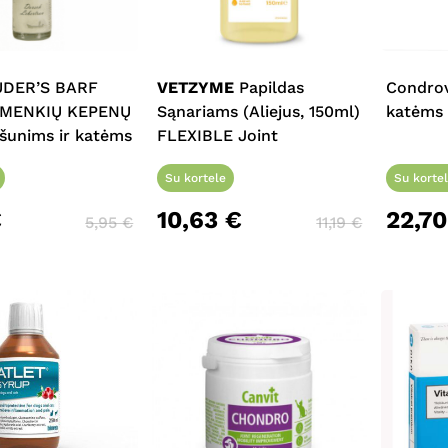
UDER’S BARF
VETZYME
Papildas
Condrov
MENKIŲ KEPENŲ
Sąnariams (Aliejus, 150ml)
katėms 
šunims ir katėms
FLEXIBLE Joint
Su kortele
Su korte
€
10,63
€
22,7
5,95
€
11,19
€