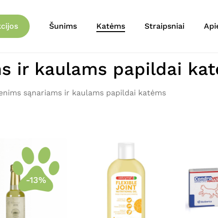
Krepšelis
cijos
Šunims
Katėms
Straipsniai
Api
 ir kaulams papildai ka
nims sąnariams ir kaulams papildai katėms
-13%