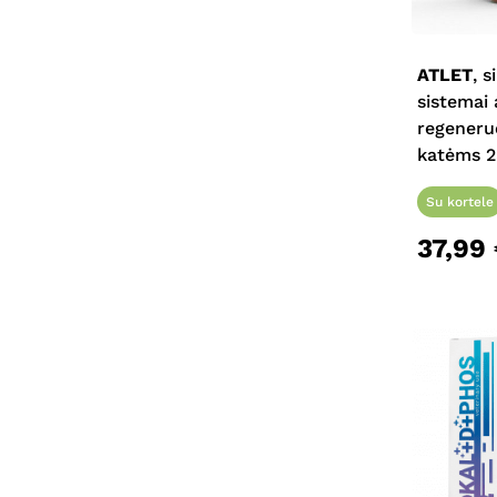
ATLET
, 
sistemai 
regeneruo
katėms 
Su kortele
37,99