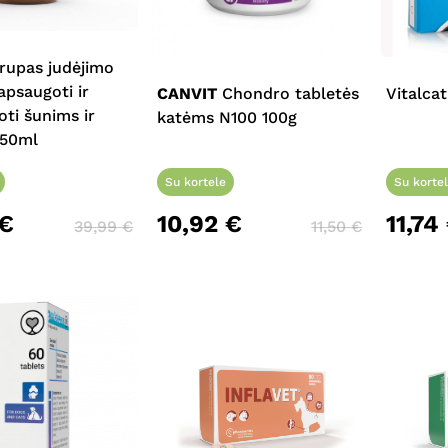
sirupas judėjimo
apsaugoti ir
CANVIT
Chondro tabletės
Vitalca
ti šunims ir
katėms N100 100g
250ml
Su kortele
Su korte
€
10,92
€
11,74
39,99
€
11,50
€