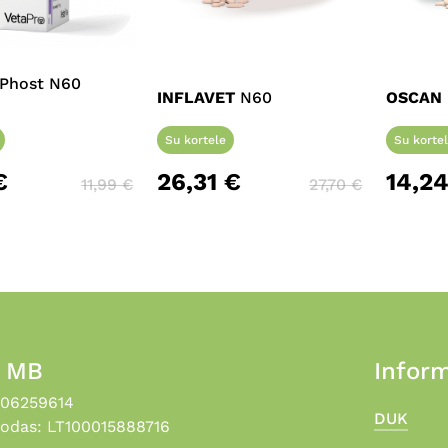
Phost N60
INFLAVET
N60
OSCAN
Su kortele
Su korte
€
26,31
€
14,2
11,99
€
27,70
€
, MB
Inform
306259614
DUK
odas: LT100015888716