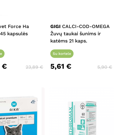
et Force Ha
GIGI
CALCI-COD-OMEGA
45 kapsulės
Žuvų taukai šunims ir
katėms 21 kaps.
le
Su kortele
0
€
5,61
€
23,89
€
5,90
€