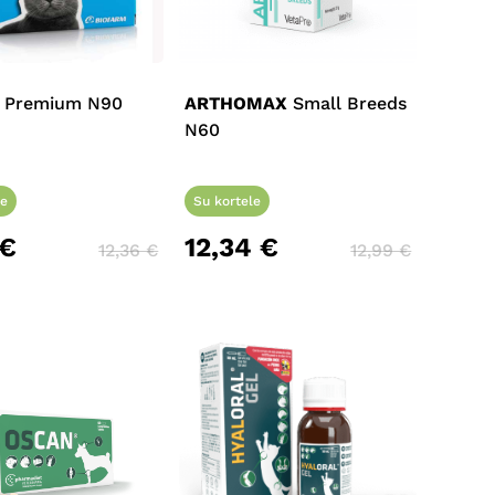
t Premium N90
ARTHOMAX
Small Breeds
N60
Krepšelyje nėra produktų.
le
Su kortele
Eiti Į Parduotuvę
€
12,34
€
12,36
€
12,99
€