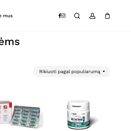
Close
Cart
search
account
facebook
instagram
e mus
tėms
Rikiuoti pagal populiarumą