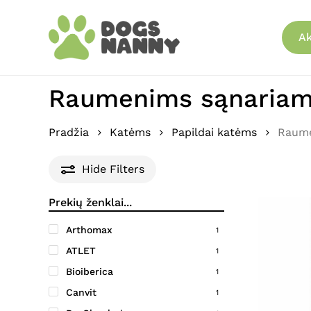
Skip
to
Ak
main
content
Raumenims sąnariams
Pradžia
Katėms
Papildai katėms
Raume
Hide
Filters
Arthomax
1
ATLET
1
Bioiberica
1
Canvit
1