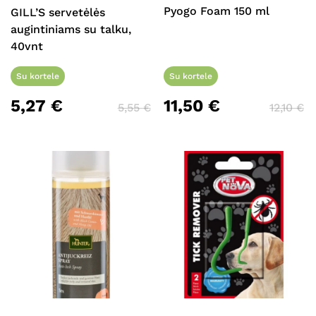
Pyogo Foam 150 ml
GILL’S servetėlės
augintiniams su talku,
40vnt
Su kortele
Su kortele
5,27
€
11,50
€
5,55
€
12,10
€