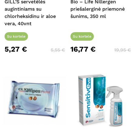
GILL’S servetėlės
Bio – Life Nillergen
Krepšelyje nėra produktų.
augintiniams su
priešalerginė priemonė
chlorheksidinu ir aloe
šunims, 350 ml
Eiti Į Parduotuvę
vera, 40vnt
Su kortele
Su kortele
5,27
€
16,77
€
5,55
€
19,95
€