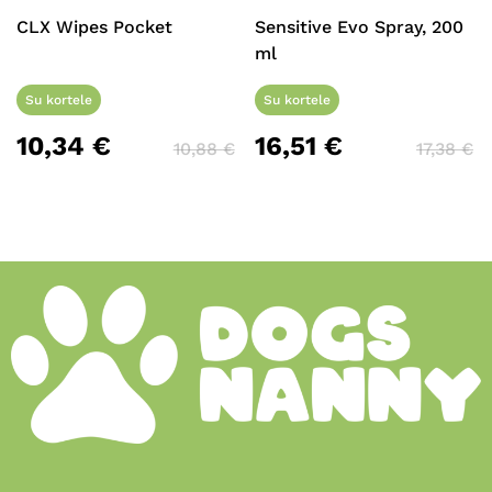
CLX Wipes Pocket
Sensitive Evo Spray, 200
ml
Su kortele
Su kortele
10,34
€
16,51
€
10,88
€
17,38
€