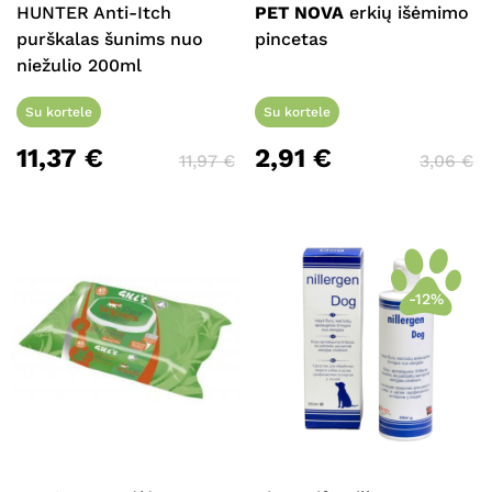
HUNTER Anti-Itch
PET NOVA
erkių išėmimo
purškalas šunims nuo
pincetas
niežulio 200ml
Su kortele
Su kortele
11,37
€
2,91
€
11,97
€
3,06
€
-12%