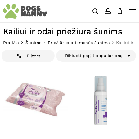
Skip
Close
Krepšelis
Me
to
Cart
Close
search
account
main
Close
Filters
content
Menu
Kailiui ir odai priežiūra šunims
Pradžia
Šunims
Priežiūros priemonės šunims
Kailiui ir 
Rikiuoti pagal populiarumą
Filters