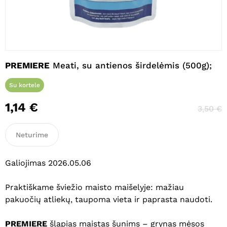
Pavadinimas
*
PREMIERE
Meati, su antienos širdelėmis (500g);
El. paštas
*
Su kortele
1,14
€
3,50
€
Noriu savo interneto naršyklėje
išsaugoti vardą, el. pašto adresą ir
Neturime
interneto puslapį, kad jų nebereiktų
įvesti iš naujo, kai kitą kartą vėl norėsiu
Galiojimas 2026.05.06
parašyti komentarą.
Praktiškame šviežio maisto maišelyje: mažiau
pakuočių atliekų, taupoma vieta ir paprasta naudoti.
PREMIERE
šlapias maistas šunims – grynas mėsos