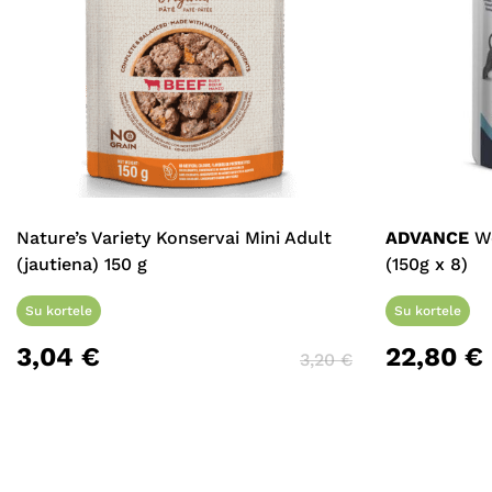
Nature’s Variety Konservai Mini Adult
ADVANCE
We
(jautiena) 150 g
(150g x 8)
Su kortele
Su kortele
3,04
€
22,80
€
3,20
€