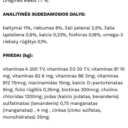
Drėgmės kiekis 77 %.
ANALITINĖS SUDEDAMOSIOS DALYS:
baltymai 11%, riebumas 8%, žali pelenai 2,5%, žalia
ląsteliena 0,6%, kalcis 0,23%, fosforas 0,18%, omega-3
riebalų rūgštys 0,1%.
PRIEDAI (kg):
vitaminas A 200 TV, vitaminas D3 20 TV, vitaminas B1 10
mg, vitaminas B2 6 mg, vitaminas B6 2mg, vitaminas
B12 75mcg, niacinamidas 15mg, kalcio D-pantotenatas
9mg, folio rūgštis 0,35mg, biotinas 300mcg, cholino
chloridas 1200mg, jodas (kalcio jodatas, bevandenis)
sulfatinatas (bevandenis) 0,75 manganatas
Krepšelyje nėra produktų.
(manganatas) , 4 mg , cinkas (cinko sulfatas,
monohidratas) 25mg.
Eiti Į Parduotuvę