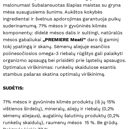
malonumas! Subalansuotas šlapias maistas su gryna
mėsa suaugusiems šunims. Aukštos kokybės
ingredientai ir švelnus apdorojimas garantuoja puikų
suderinamumą. 71% mėsos ir gyvūninės kilmės
komponentų: didelė mėsos dalis ir sultingi, natūralūs
mėsos gabaliukai
„PREMIERE Meati”
daro šį gaminį
tokį ypatingą ir skanų. Sėmenų aliejuje esančios
polinesočiosios omega-3 riebalų rūgštys gali palaikyti
organizmo apsaugą bei prisidėti prie ląstelių apsaugos.
Optimalus virškinimas: runkelių skaidulose esantis
stambus pašaras skatina optimalų virškinimą.
SUDĖTIS:
71% mėsos ir gyvūninės kilmės produktų (iš jų 15%
vištienos širdelių), mineralų, aliejų ir riebalų (0,2%
sėmenų aliejaus), augalinių šalutinių produktų (0,2%
runkelių skaidulų), raumenų mėsos 15 %. Be grūdų.