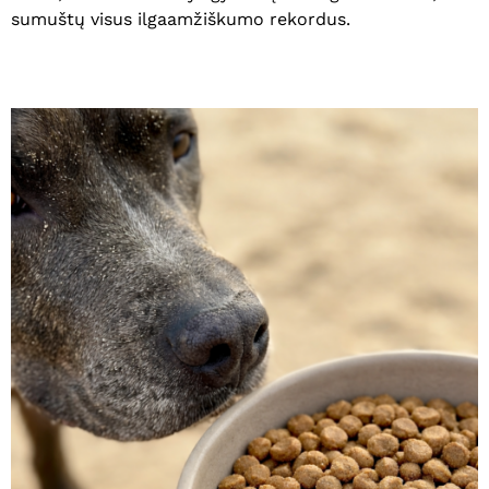
sumuštų visus ilgaamžiškumo rekordus.
Krepšelyje nėra produktų.
Eiti Į Parduotuvę