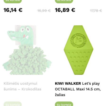
Su kortele
Su kortele
16,14
€
16,89
€
16,99
€
17,78
€
Krepšelyje nėra produktų.
Eiti Į Parduotuvę
Kilimėlis uostymui
KIWI WALKER
Let’s play
šunims – Krokodilas
OCTABALL Maxi 14.5 cm,
žalias
Su kortele
Su kortele