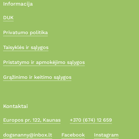
Informacija
DUK
Privatumo politika
Taisyklės ir sąlygos
Pristatymo ir apmokėjimo sąlygos
Grąžinimo ir keitimo sąlygos
Kontaktai
Europos pr. 122, Kaunas
+370 (674) 12 659
Suma:
0,00
€
dogsnanny@inbox.lt
Facebook
Instagram