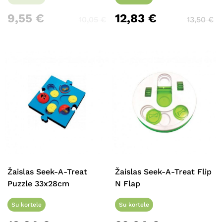
9,55
€
12,83
€
10,05
€
13,50
€
Žaislas Seek-A-Treat
Žaislas Seek-A-Treat Flip
Puzzle 33x28cm
N Flap
Su kortele
Su kortele