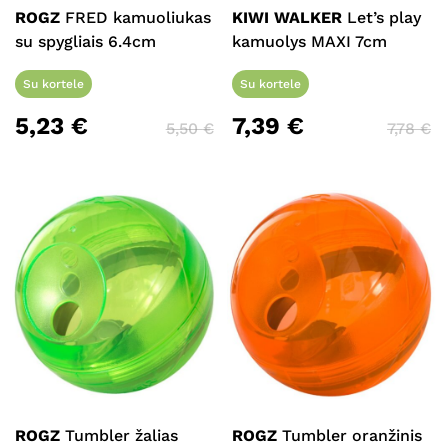
ROGZ
FRED kamuoliukas
KIWI WALKER
Let’s play
su spygliais 6.4cm
kamuolys MAXI 7cm
Su kortele
Su kortele
5,23
€
7,39
€
5,50
€
7,78
€
ROGZ
Tumbler žalias
ROGZ
Tumbler oranžinis