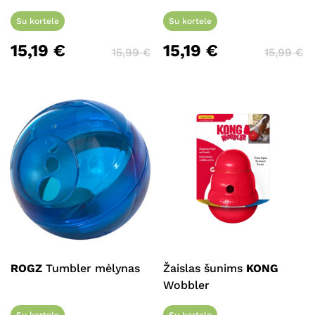
Su kortele
Su kortele
15,19
€
15,19
€
15,99
€
15,99
€
ROGZ
Tumbler mėlynas
Žaislas šunims
KONG
Wobbler