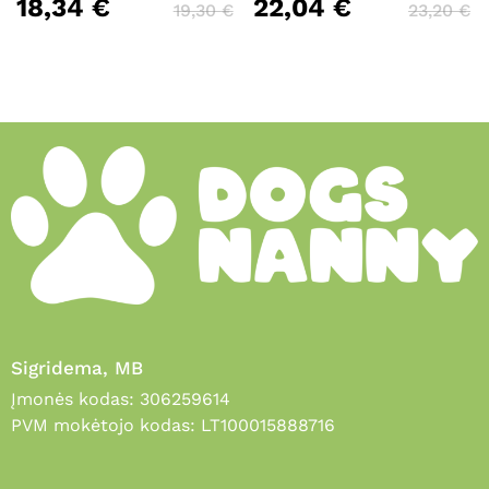
18,34
€
22,04
€
19,30
€
23,20
€
Sigridema, MB
Įmonės kodas: 306259614
PVM mokėtojo kodas: LT100015888716