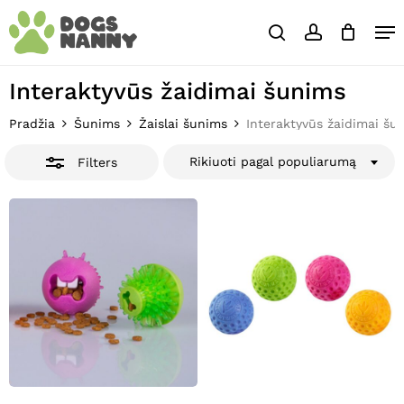
Skip
Close
Krepšelis
Me
to
Cart
Close
search
account
main
Close
Filters
content
Menu
Interaktyvūs žaidimai šunims
Pradžia
Šunims
Žaislai šunims
Interaktyvūs žaidimai šu
Rikiuoti pagal populiarumą
Filters