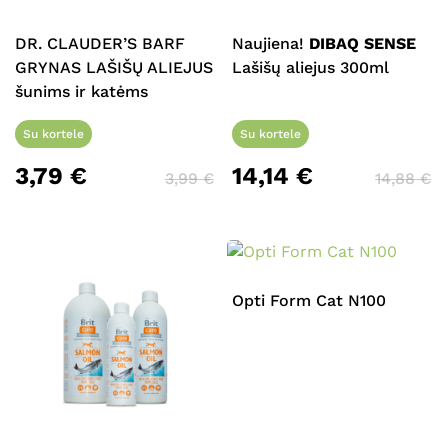
DR. CLAUDER’S BARF
Naujiena!
DIBAQ SENSE
GRYNAS LAŠIŠŲ ALIEJUS
Lašišų aliejus 300ml
šunims ir katėms
Su kortele
Su kortele
3,79
€
14,14
€
3,99
€
14,88
€
Opti Form Cat N100