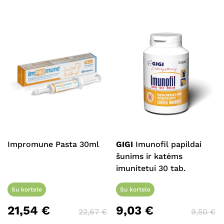
Impromune Pasta 30ml
GIGI
Imunofil papildai
šunims ir katėms
imunitetui 30 tab.
Su kortele
Su kortele
21,54
€
9,03
€
22,67
€
9,50
€