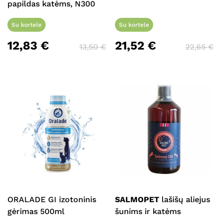
papildas katėms, N300
Su kortele
Su kortele
12,83
€
21,52
€
13,50
€
22,65
€
ORALADE GI izotoninis
SALMOPET
lašišų aliejus
gėrimas 500ml
šunims ir katėms