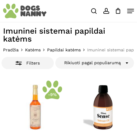
Skip
Close
Krepšelis
Me
to
Cart
Close
search
account
main
Close
Filters
content
Menu
Imuninei sistemai papildai
katėms
Pradžia
Katėms
Papildai katėms
Imuninei sistemai papi
Rikiuoti pagal populiarumą
Filters
-9%