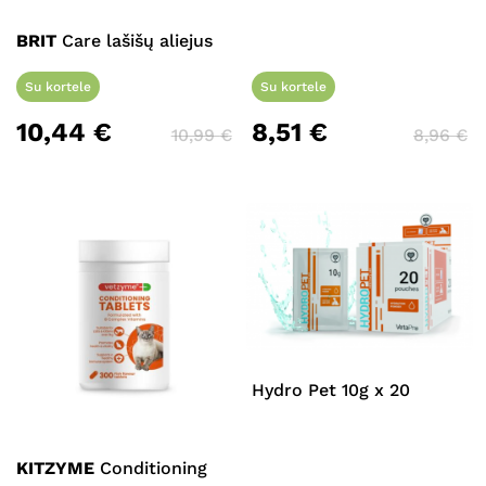
BRIT
Care lašišų aliejus
Su kortele
Su kortele
10,44
€
8,51
€
10,99
€
8,96
€
Hydro Pet 10g x 20
KITZYME
Conditioning