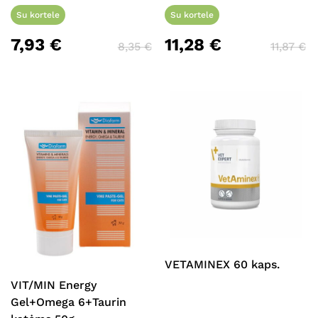
Su kortele
Su kortele
7,93
€
11,28
€
8,35
€
11,87
€
VETAMINEX 60 kaps.
VIT/MIN Energy
Gel+Omega 6+Taurin