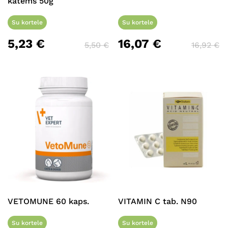
Krepšelyje nėra produktų.
katėms 50g
Su kortele
Su kortele
Eiti Į Parduotuvę
5,23
€
16,07
€
5,50
€
16,92
€
VETOMUNE 60 kaps.
VITAMIN C tab. N90
Su kortele
Su kortele