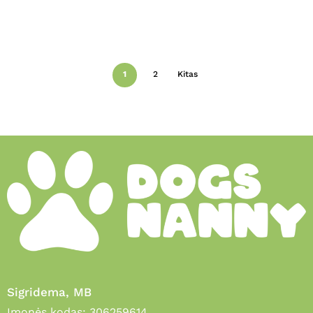
1
2
Kitas
Sigridema, MB
Įmonės kodas: 306259614