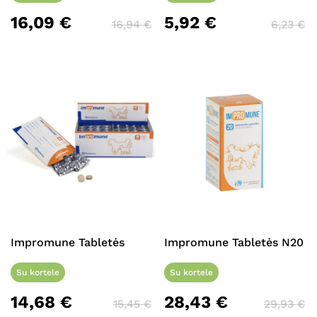
16,09
€
5,92
€
16,94
€
6,23
€
Impromune Tabletės
Impromune Tabletės N20
Su kortele
Su kortele
14,68
€
28,43
€
15,45
€
29,93
€