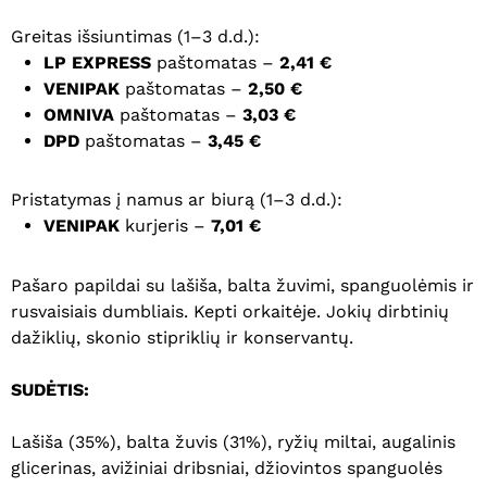
Greitas išsiuntimas (1–3 d.d.):
LP EXPRESS
paštomatas –
2,41 €
VENIPAK
paštomatas –
2,50 €
OMNIVA
paštomatas –
3,03 €
DPD
paštomatas –
3,45 €
Pristatymas į namus ar biurą (1–3 d.d.):
VENIPAK
kurjeris –
7,01 €
Pašaro papildai su lašiša, balta žuvimi, spanguolėmis ir
rusvaisiais dumbliais. Kepti orkaitėje. Jokių dirbtinių
dažiklių, skonio stipriklių ir konservantų.
SUDĖTIS:
Lašiša (35%), balta žuvis (31%), ryžių miltai, augalinis
glicerinas, avižiniai dribsniai, džiovintos spanguolės