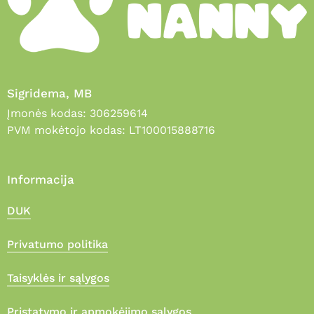
Sigridema, MB
Įmonės kodas: 306259614
PVM mokėtojo kodas: LT100015888716
Informacija
DUK
Privatumo politika
Taisyklės ir sąlygos
Pristatymo ir apmokėjimo sąlygos