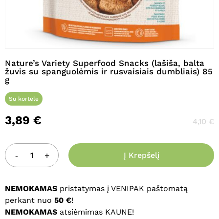
Pavadinimas
*
Nature’s Variety Superfood Snacks (lašiša, balta
žuvis su spanguolėmis ir rusvaisiais dumbliais) 85
g
El. paštas
*
Su kortele
3,89
€
4,10
€
Noriu savo interneto naršyklėje
išsaugoti vardą, el. pašto adresą ir
interneto puslapį, kad jų nebereiktų
Į Krepšelį
įvesti iš naujo, kai kitą kartą vėl norėsiu
parašyti komentarą.
NEMOKAMAS
pristatymas į VENIPAK paštomatą
perkant nuo
50 €
!
NEMOKAMAS
atsiėmimas KAUNE!