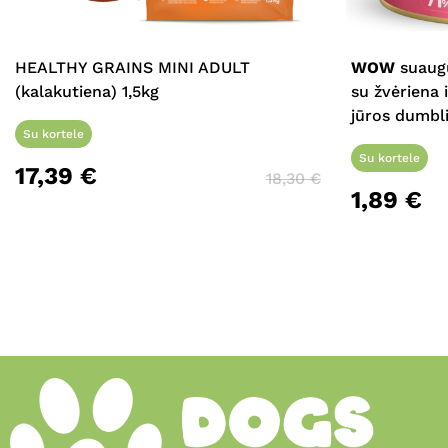
HEALTHY GRAINS MINI ADULT
WOW
suaugu
(kalakutiena) 1,5kg
su žvėriena 
jūros dumbli
Su kortele
Su kortele
17,39
€
18,30
€
1,89
€