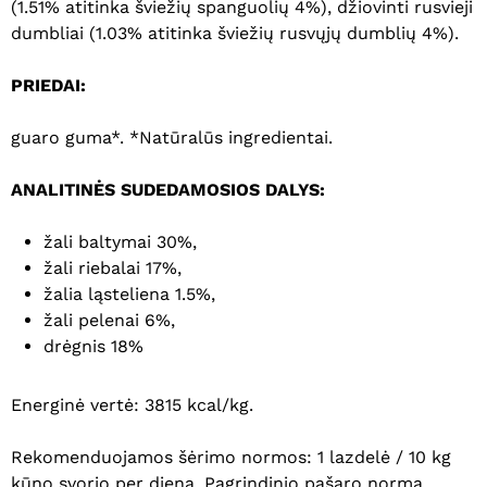
(1.51% atitinka šviežių spanguolių 4%), džiovinti rusvieji
dumbliai (1.03% atitinka šviežių rusvųjų dumblių 4%).
PRIEDAI:
guaro guma*. *Natūralūs ingredientai.
ANALITINĖS SUDEDAMOSIOS DALYS:
žali baltymai 30%,
žali riebalai 17%,
žalia ląsteliena 1.5%,
žali pelenai 6%,
drėgnis 18%
Energinė vertė: 3815 kcal/kg.
Rekomenduojamos šėrimo normos: 1 lazdelė / 10 kg
kūno svorio per dieną. Pagrindinio pašaro norma