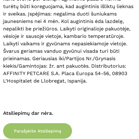
turėtų būti koreguojama, kad augintinis išliktų lieknas
ir sveikas. Įspėjimas: negalima duoti šuniukams
jaunesniems nei 4 mėn. Kol augintinis ėda lazdelę,
Krepšelyje nėra produktų.
nepalikti be priežiūros. Laikyti originalioje pakuotėje,
vėsioje ir sausoje vietoje, kambario temperatūroje.
Eiti Į Parduotuvę
Laikyti vaikams ir gyvūnams nepasiekiamoje vietoje.
Švarus geriamas vanduo gyvūnui visada turi būti
prieinamas. Geriausias iki/Partijos Nr./Grynasis
kiekis/Gamintojas: žr. ant pakuotės. Distributorius:
AFFINITY PETCARE S.A. Placa Europa 54-56, 08903
L‘Hospitalet de Llobregat, Ispanija.
Atsiliepimų dar nėra.
Parašykite Atsiliepimą