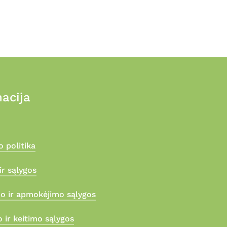
acija
 politika
ir sąlygos
mo ir apmokėjimo sąlygos
 ir keitimo sąlygos