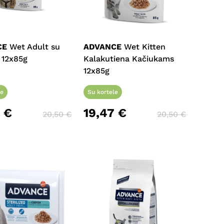
CE
Wet Adult su
ADVANCE
Wet Kitten
a 12x85g
Kalakutiena Kačiukams
12x85g
le
Su kortele
7
€
19,47
€
20,50
€
20,50
€