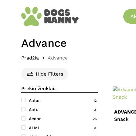
Skip
to
Ak
main
content
Advance
Pradžia
Advance
Hide
Filters
Aatas
12
Aatu
3
ADVANC
Acana
Snack
26
ALMI
3