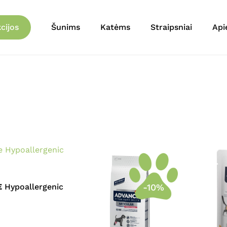
Krepšelis
cijos
Šunims
Katėms
Straipsniai
Api
-10%
E
Hypoallergenic