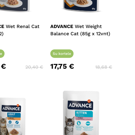
CE
Wet Renal Cat
ADVANCE
Wet Weight
2)
Balance Cat (85g x 12vnt)
le
Su kortele
8
€
17,75
€
20,40
€
18,68
€