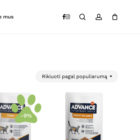
Close
Cart
search
account
facebook
instagram
e mus
Rikiuoti pagal populiarumą
-9%