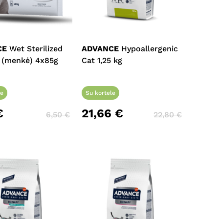
CE
Wet Sterilized
ADVANCE
Hypoallergenic
s (menkė) 4x85g
Cat 1,25 kg
le
Su kortele
€
21,66
€
6,50
€
22,80
€