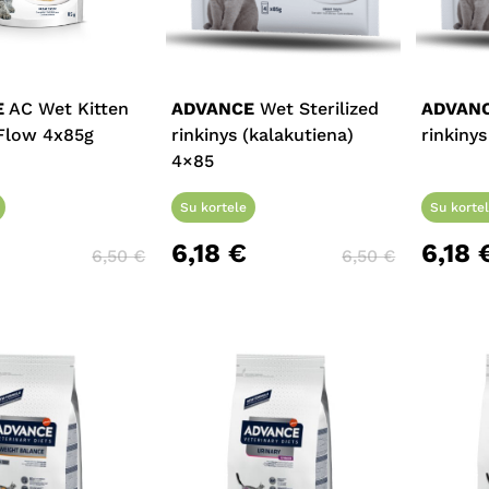
E
AC Wet Kitten
ADVANCE
Wet Sterilized
ADVAN
Flow 4x85g
rinkinys (kalakutiena)
rinkiny
4×85
Su kortele
Su korte
6,18
€
6,18
6,50
€
6,50
€