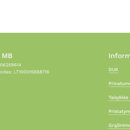
, MB
Inform
306259614
DUK
odas: LT100015888716
Privatumo
Taisyklės 
Pristaty
Grąžinimo