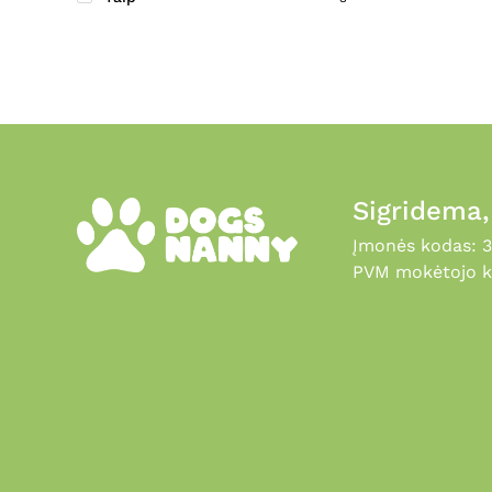
Opti Life
12
Orijen
19
Oropharma
8
Oscan
1
OurPetsLife
9
OverGroup
1
Sigridema
Perfect Cat
6
Įmonės kodas: 
Perfect Dog
4
PVM mokėtojo k
PET NOVA
27
PetFast
3
PlaqueOff
10
Plasmoral
2
Platinum
36
Platinum VetActive
4
Premiere
22