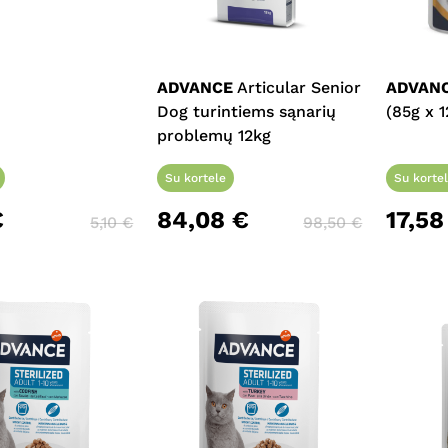
ADVANCE
Articular Senior
ADVAN
Dog turintiems sąnarių
(85g x 1
problemų 12kg
Su kortele
Su korte
€
84,08
€
17,5
5,10
€
98,50
€