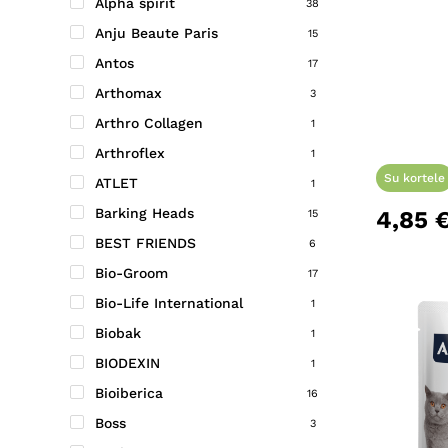
Alpha spirit
38
Anju Beaute Paris
15
Antos
17
Arthomax
3
Arthro Collagen
1
Arthroflex
1
Su kortele
ATLET
1
Barking Heads
4,85
15
BEST FRIENDS
6
Bio-Groom
17
Bio-Life International
1
Biobak
1
BIODEXIN
1
Bioiberica
16
Boss
3