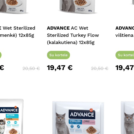
E
Wet Sterilized
ADVANCE
AC Wet
ADVAN
(menkė) 12x85g
Sterilized Turkey Flow
vištien
(kalakutiena) 12x85g
Su kortele
Su korte
€
19,47
€
19,4
20,50
€
20,50
€