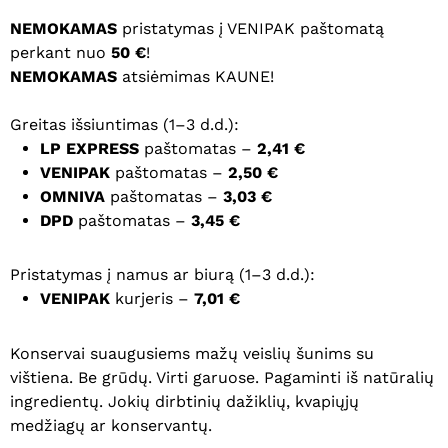
NEMOKAMAS
pristatymas į VENIPAK paštomatą
perkant nuo
50 €
!
NEMOKAMAS
atsiėmimas KAUNE!
Greitas išsiuntimas (1–3 d.d.):
LP EXPRESS
paštomatas –
2,41 €
VENIPAK
paštomatas –
2,50 €
OMNIVA
paštomatas –
3,03 €
DPD
paštomatas –
3,45 €
Pristatymas į namus ar biurą (1–3 d.d.):
VENIPAK
kurjeris –
7,01 €
Konservai suaugusiems mažų veislių šunims su
vištiena. Be grūdų. Virti garuose. Pagaminti iš natūralių
ingredientų. Jokių dirbtinių dažiklių, kvapiųjų
medžiagų ar konservantų.