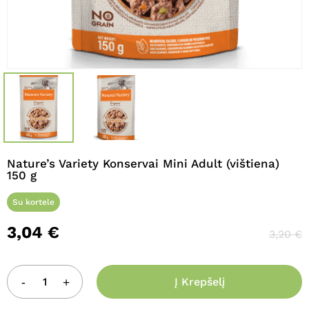
Pavadinimas
*
El. paštas
*
Noriu savo interneto naršyklėje
Nature’s Variety Konservai Mini Adult (vištiena)
išsaugoti vardą, el. pašto adresą ir
150 g
interneto puslapį, kad jų nebereiktų
įvesti iš naujo, kai kitą kartą vėl norėsiu
Su kortele
parašyti komentarą.
3,04
€
3,20
€
Į Krepšelį