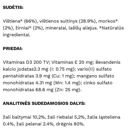
SUDĖTIS:
Vištiena* (66%), vištienos sultinys (28.9%), morkos*
(2%), žirniai* (2%), mineralai, lašišų aliejus. *Natūralūs
ingredientai.
PRIEDAI:
Vitaminas D3 200 TV; Vitaminas E 20 mg; Bevandenis
kalcio jodatas2.3 mg (I: 0.75 mg); vario(II) sulfato
pentahidratas 3.9 mg (Cu: 1 mg); mangano sulfato
monohidratas 4.31 mg (Mn: 1.4 mg); cinko sulfato
monohidratas 68.6 mg (Zn: 25 mg).
ANALITINĖS SUDEDAMOSIOS DALYS:
Krepšelyje nėra produktų.
žali baltymai 10,2%, žali riebalai 5,2%, žalia ląsteliena
Eiti Į Parduotuvę
0.4%, žali pelenai 2.4%, drėgnis 80%.