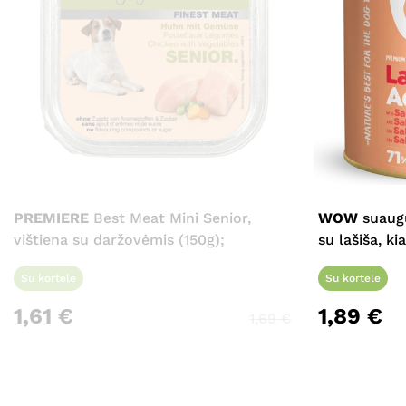
PREMIERE
Best Meat Mini Senior,
WOW
suaugu
vištiena su daržovėmis (150g);
su lašiša, ki
Su kortele
Su kortele
1,61
€
1,89
€
1,69
€