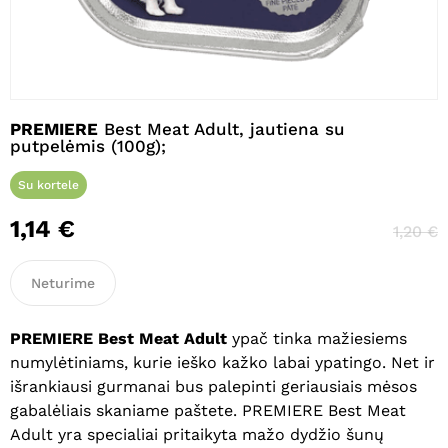
Pavadinimas
*
PREMIERE
Best Meat Adult, jautiena su
putpelėmis (100g);
El. paštas
*
Su kortele
1,14
€
1,20
€
Noriu savo interneto naršyklėje
išsaugoti vardą, el. pašto adresą ir
Neturime
interneto puslapį, kad jų nebereiktų
įvesti iš naujo, kai kitą kartą vėl norėsiu
parašyti komentarą.
PREMIERE Best Meat Adult
ypač tinka mažiesiems
numylėtiniams, kurie ieško kažko labai ypatingo. Net ir
išrankiausi gurmanai bus palepinti geriausiais mėsos
gabalėliais skaniame paštete. PREMIERE Best Meat
Adult yra specialiai pritaikyta mažo dydžio šunų