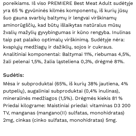
poreikiams. Iš viso PREMIERE Best Meat Adult sudėtyje
yra 65 % gyvūninės kilmės komponentų, iš kurių jūsų
šuo gauna svarbių baltymų ir lengvai virškinamų
aminorūgščių, kad būtų išlaikytas natūralus mūsų
žvalių mažylių gyvybingumas ir kūno rengyba. Inulinas
taip pat palaiko optimalų virškinimą. Sudėtyje nėra:
kvapiųjų medžiagų ir dažiklių, sojos ir cukraus.
Analitiniai komponentai: Baltymai 11%, riebumas 4,5%,
žali pelenai 1,5%, žalia ląsteliena 0,3%, drėgmė 81%.
Sudėtis:
Mėsa ir subproduktai (65%, iš kurių 38% jautiena, 4%
putpelių), augaliniai subproduktai (0,4% inulinas),
mineralinės medžiagos (1,5%). Drėgmės kiekis 81 %
Priedai kilograme: Maistiniai priedai: vitaminas D3 200
TV, manganas (mangano(II) sulfatas, monohidratas)
2mg, cinkas (cinko sulfatas, monohidratas) 5mg.