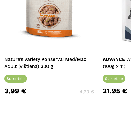
Nature’s Variety Konservai Med/Max
ADVANCE
We
Adult (vištiena) 300 g
(100g x 11)
Su kortele
Su kortele
3,99
€
21,95
€
4,20
€