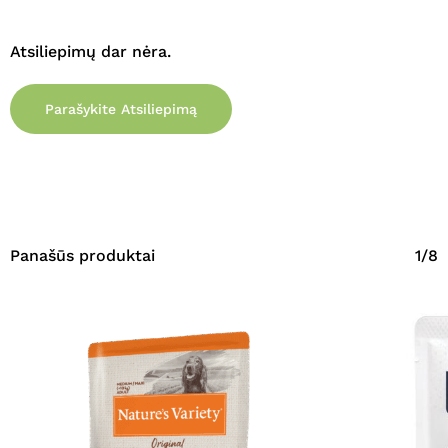
Atsiliepimų dar nėra.
Parašykite Atsiliepimą
Krepšelyje nėra produktų.
Eiti Į Parduotuvę
Panašūs produktai
1/8