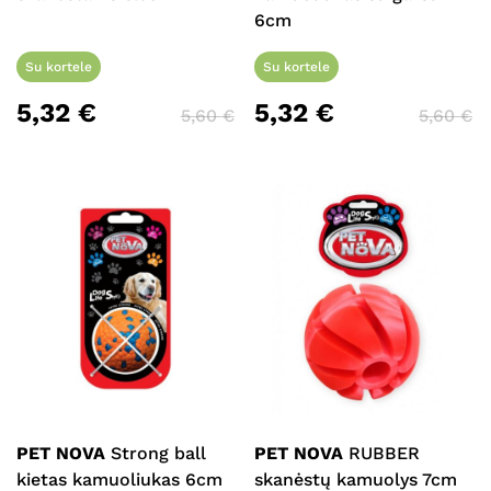
6cm
Krepšelyje nėra produktų.
Su kortele
Su kortele
5,32
€
5,32
€
Eiti Į Parduotuvę
5,60
€
5,60
€
PET NOVA
Strong ball
PET NOVA
RUBBER
kietas kamuoliukas 6cm
skanėstų kamuolys 7cm