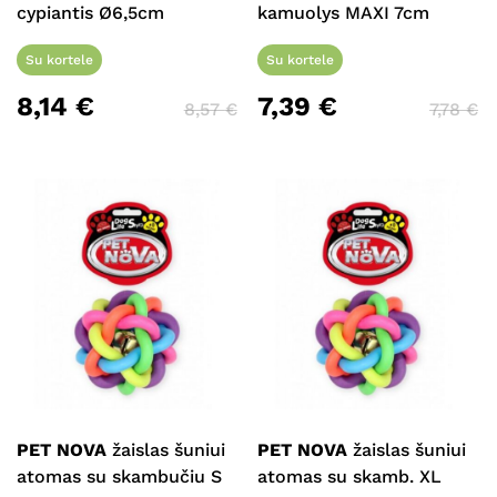
cypiantis Ø6,5cm
kamuolys MAXI 7cm
Su kortele
Su kortele
8,14
€
7,39
€
8,57
€
7,78
€
PET NOVA
žaislas šuniui
PET NOVA
žaislas šuniui
atomas su skambučiu S
atomas su skamb. XL