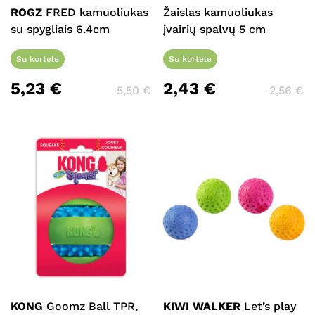
ROGZ
FRED kamuoliukas
Žaislas kamuoliukas
su spygliais 6.4cm
įvairių spalvų 5 cm
Su kortele
Su kortele
5,23
€
2,43
€
5,50
€
2,56
€
KONG
Goomz Ball TPR,
KIWI WALKER
Let’s play