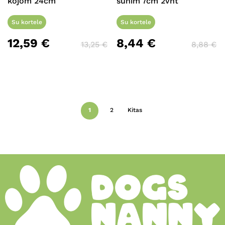
kojom 24cm
šunim 7cm 2vnt
Su kortele
Su kortele
12,59
€
8,44
€
13,25
€
8,88
€
1
2
Kitas