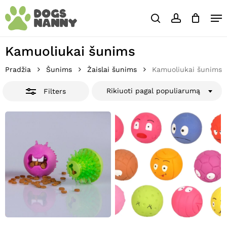
Skip
Close
Krepšelis
Me
to
Cart
Close
search
account
main
Close
Filters
content
Menu
Kamuoliukai šunims
Pradžia
Šunims
Žaislai šunims
Kamuoliukai šunims
Rikiuoti pagal populiarumą
Filters