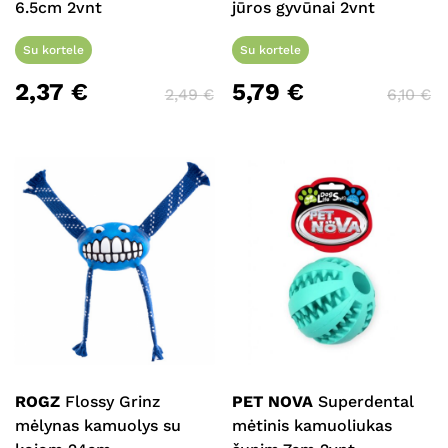
6.5cm 2vnt
jūros gyvūnai 2vnt
Su kortele
Su kortele
2,37
€
5,79
€
2,49
€
6,10
€
ROGZ
Flossy Grinz
PET NOVA
Superdental
mėlynas kamuolys su
mėtinis kamuoliukas