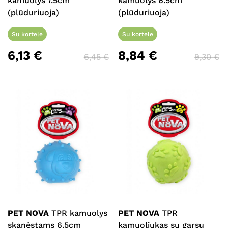
kamuolys 7.5cm
kamuolys 6.5cm
(plūduriuoja)
(plūduriuoja)
Su kortele
Su kortele
6,13
€
8,84
€
6,45
€
9,30
€
PET NOVA
TPR kamuolys
PET NOVA
TPR
skanėstams 6.5cm
kamuoliukas su garsu