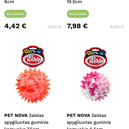
6cm
10.5cm
Su kortele
Su kortele
4,42
€
7,98
€
4,65
€
8,40
€
PET NOVA
žaislas
PET NOVA
žaislas
spygliuotas guminis
spygliuotas guminis