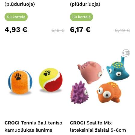
(plūduriuoja)
(plūduriuoja)
Su kortele
Su kortele
4,93
€
6,17
€
5,19
€
6,49
€
CROCI
Tennis Ball teniso
CROCI
Sealife Mix
kamuoliukas šunims
lateksiniai žaislai 5-6cm