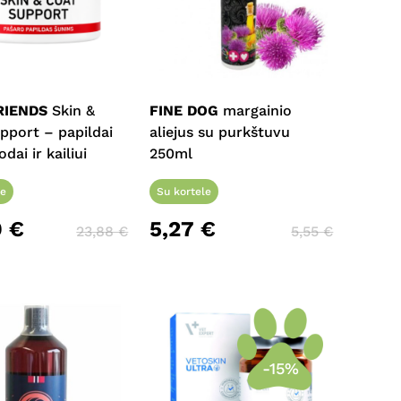
Krepšelyje nėra produktų.
Eiti Į Parduotuvę
RIENDS
Skin &
FINE DOG
margainio
pport – papildai
aliejus su purkštuvu
dai ir kailiui
250ml
le
Su kortele
9
€
5,27
€
23,88
€
5,55
€
-15%