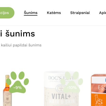
Krepšelis
cijos
Šunims
Katėms
Straipsniai
Api
ai šunims
 kailiui papildai šunims
-9%
-10%