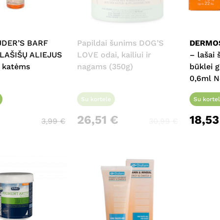
UDER’S BARF
Papildai šunims DOG’S
DERMO
LAŠIŠŲ ALIEJUS
LOVE odai, kailiui ir
– lašai 
r katėms
nagams (350g)
būklei g
0,6ml 
Su kortele
Su korte
26,51
€
18,5
3,99
€
30,99
€