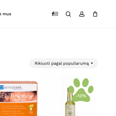
Close
Cart
search
account
facebook
instagram
e mus
Rikiuoti pagal populiarumą
-13%