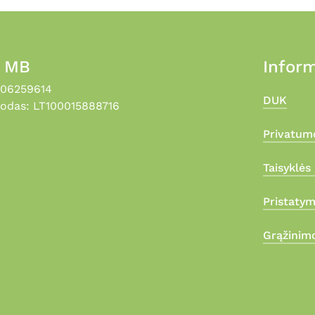
, MB
Inform
306259614
DUK
odas: LT100015888716
Privatumo
Taisyklės 
Pristaty
Grąžinimo