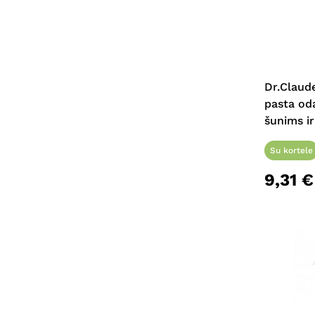
Dr.Claude
pasta odai
šunims i
Su kortele
9,31
€