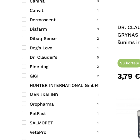
Canina
3
This
Canvit
product
1
has
Dermoscent
4
multiple
DR. CLA
Diafarm
3
variants.
GRYNAS 
Dibaq Sense
2
The
šunims i
Dog's Love
options
1
may
Dr. Clauder's
5
be
Su kortele
Fine dog
2
chosen
3,79
€
GIGI
2
on
HUNTER INTERNATIONAL GmbH
the
1
product
MANUKALIND
1
page
Oropharma
1
PetFast
1
SALMOPET
1
VetaPro
1