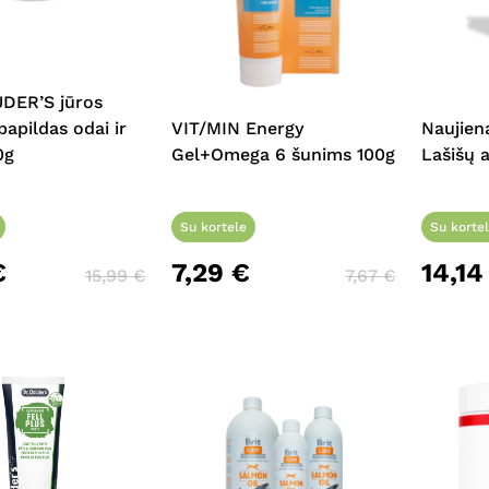
DER’S jūros
apildas odai ir
VIT/MIN Energy
Naujien
0g
Gel+Omega 6 šunims 100g
Lašišų 
Su kortele
Su korte
€
7,29
€
14,1
15,99
€
7,67
€