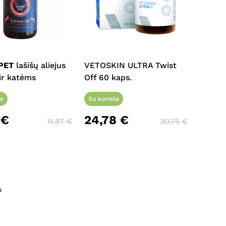
t
e
PET
lašišų aliejus
VETOSKIN ULTRA Twist
s.
ir katėms
Off 60 kaps.
s
le
Su kortele
8
€
24,78
€
11,87
€
30,75
€
t
s