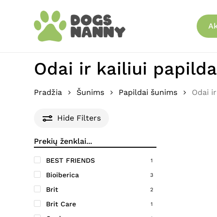
Skip
to
Ak
main
content
Odai ir kailiui papild
Pradžia
Šunims
Papildai šunims
Odai ir
Hide
Filters
BEST FRIENDS
1
Bioiberica
3
Brit
2
Brit Care
1