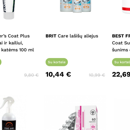
This
product
has
multiple
r’s Coat Plus
BRIT
Care lašišų aliejus
BEST F
variants.
 ir kailiui,
Coat Su
The
r katėms 100 ml
šunims o
options
may
Su kortele
Su korte
be
10,44
€
22,6
9,80
€
10,99
€
chosen
on
the
product
page