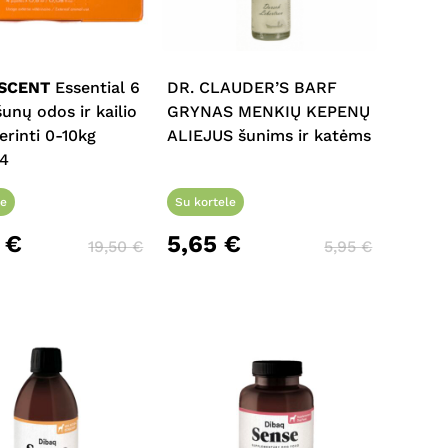
This
product
has
multiple
SCENT
Essential 6
DR. CLAUDER’S BARF
variants.
šunų odos ir kailio
GRYNAS MENKIŲ KEPENŲ
The
erinti 0-10kg
ALIEJUS šunims ir katėms
options
N4
may
be
le
Su kortele
chosen
3
€
5,65
€
19,50
€
5,95
€
on
the
product
page