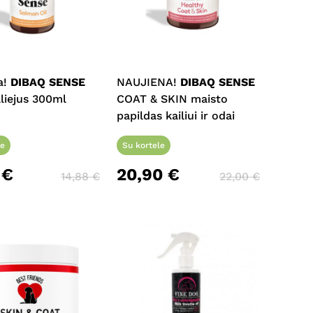
a!
DIBAQ SENSE
NAUJIENA!
DIBAQ SENSE
aliejus 300ml
COAT & SKIN maisto
papildas kailiui ir odai
le
Su kortele
4
€
20,90
€
14,88
€
22,00
€