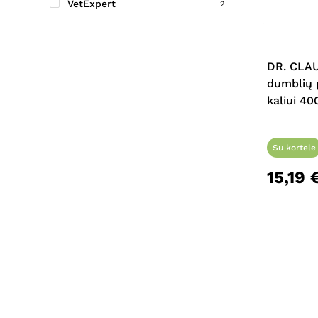
VetExpert
2
Vetzyme
3
DR. CLAU
dumblių p
kaliui 40
Su kortele
15,19