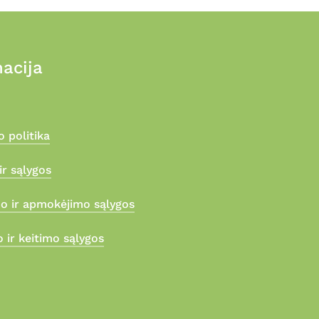
acija
 politika
ir sąlygos
mo ir apmokėjimo sąlygos
 ir keitimo sąlygos