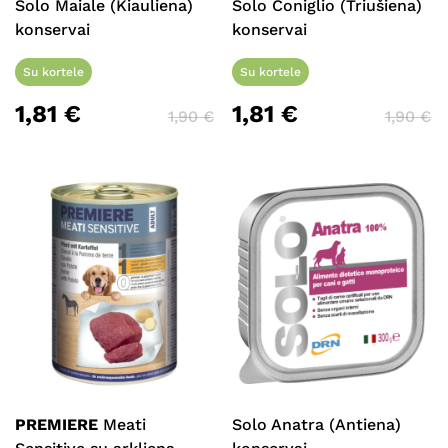
Solo Maiale (Kiauliena)
Solo Coniglio (Triušiena)
konservai
konservai
Su kortele
Su kortele
1,81
€
1,81
€
1,90
€
1,90
€
PREMIERE
Meati
Solo Anatra (Antiena)