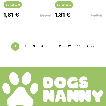
Su kortele
Su kortele
1,81
€
1,81
€
1,90
€
1,90
€
1
2
3
4
…
11
12
13
Kitas