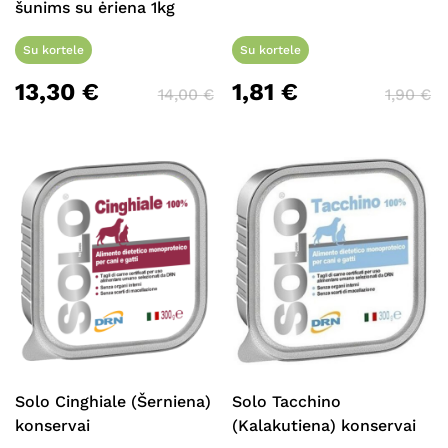
šunims su ėriena 1kg
Su kortele
Su kortele
13,30
€
1,81
€
14,00
€
1,90
€
Solo Cinghiale (Šerniena)
Solo Tacchino
konservai
(Kalakutiena) konservai