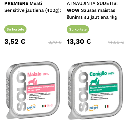
PREMIERE
Meati
ATNAUJINTA SUDĖTIS!
Sensitive jautiena (400g);
WOW
Sausas maistas
šunims su jautiena 1kg
Su kortele
Su kortele
3,52
€
13,30
€
3,70
€
14,00
€