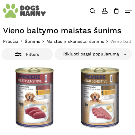
Skip
Close
Krepšelis
Me
to
Cart
Close
search
account
main
Close
Filters
content
Menu
Vieno baltymo maistas šunims
Pradžia
Šunims
Maistas ir skanėstai šunims
Vieno balt
Rikiuoti pagal populiarumą
Filters