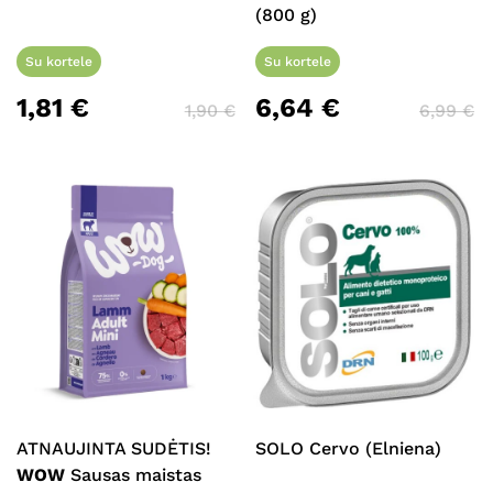
(800 g)
Su kortele
Su kortele
1,81
€
6,64
€
1,90
€
6,99
€
ATNAUJINTA SUDĖTIS!
SOLO Cervo (Elniena)
WOW
Sausas maistas