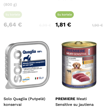
(800 g)
Krepšelyje nėra produktų.
Su kortele
Su kortele
Eiti Į Parduotuvę
6,64
€
1,81
€
6,99
€
1,90
€
Solo Quaglia (Putpelė)
PREMIERE
Meati
konservai
Sensitive su jautiena