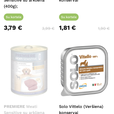
Sensitive su arkliena
konservai
(400g);
Su kortele
Su kortele
3,79
€
1,81
€
3,99
€
1,90
€
PREMIERE
Meati
Solo Vittelo (Veršiena)
Sensitive su arkliena
konservai