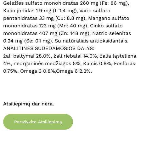
Geležies sulfato monohidratas 260 mg (Fe: 86 mg),
Kalio jodidas 1.9 mg (I: 1.4 mg), Vario sulfato
pentahidratas 33 mg (Cu: 8.8 mg), Mangano sulfato
Krepšelyje nėra produktų.
monohidratas 123 mg (Mn: 40 mg), Cinko sulfato
monohidratas 407 mg (Zn: 148 mg), Natrio selenitas
Eiti Į Parduotuvę
0.24 mg (Se: 0.1 mg). Su natūraliais antioksidantais.
ANALITINĖS SUDEDAMOSIOS DALYS:
žali baltymai 28.0%, žali riebalai 14.0%, žalia ląsteliena
4%, neorganinės medžiagos 6%, Kalcis 0.9%, Fosforas
0.75%, Omega 3 0.8%,Omega 6 2.2%.
Atsiliepimų dar nėra.
Parašykite Atsiliepimą