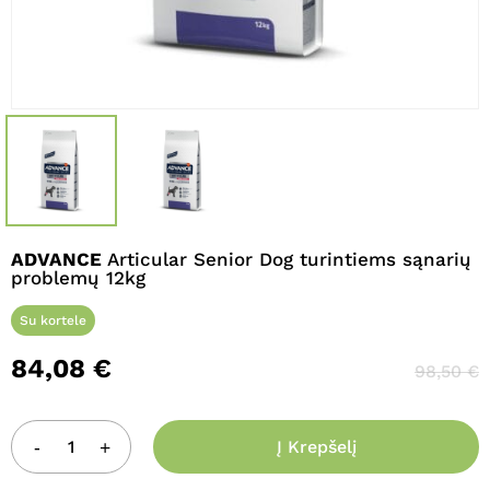
Pavadinimas
*
El. paštas
*
ADVANCE
Articular Senior Dog turintiems sąnarių
Noriu savo interneto naršyklėje
problemų 12kg
išsaugoti vardą, el. pašto adresą ir
interneto puslapį, kad jų nebereiktų
Su kortele
įvesti iš naujo, kai kitą kartą vėl norėsiu
84,08
€
parašyti komentarą.
98,50
€
Į Krepšelį