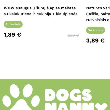
WOW
suaugusių šunų šlapias maistas
Nature’s Va
su kalakutiena ir cukinija + kiaulpienės
(lašiša, bal
rusvaisiais 
Su kortele
Su kortele
1,89
€
2,70
€
3,89
€