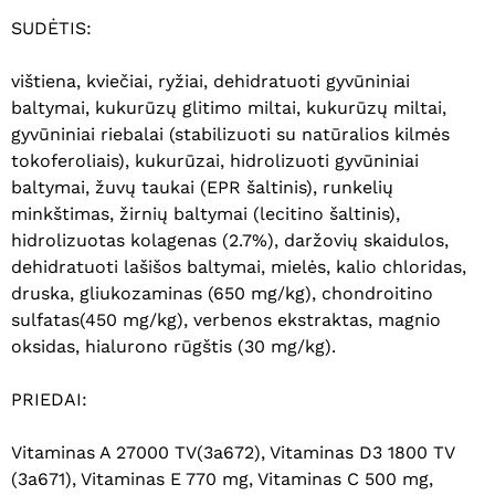
SUDĖTIS:
vištiena, kviečiai, ryžiai, dehidratuoti gyvūniniai
baltymai, kukurūzų glitimo miltai, kukurūzų miltai,
gyvūniniai riebalai (stabilizuoti su natūralios kilmės
tokoferoliais), kukurūzai, hidrolizuoti gyvūniniai
baltymai, žuvų taukai (EPR šaltinis), runkelių
minkštimas, žirnių baltymai (lecitino šaltinis),
hidrolizuotas kolagenas (2.7%), daržovių skaidulos,
dehidratuoti lašišos baltymai, mielės, kalio chloridas,
druska, gliukozaminas (650 mg/kg), chondroitino
sulfatas(450 mg/kg), verbenos ekstraktas, magnio
oksidas, hialurono rūgštis (30 mg/kg).
PRIEDAI:
Vitaminas A 27000 TV(3a672), Vitaminas D3 1800 TV
(3a671), Vitaminas E 770 mg, Vitaminas C 500 mg,