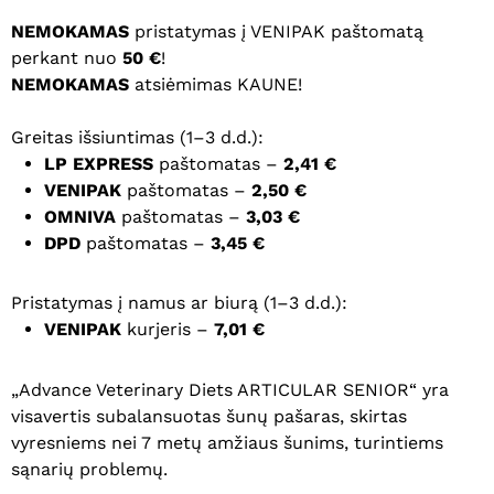
NEMOKAMAS
pristatymas į VENIPAK paštomatą
perkant nuo
50 €
!
NEMOKAMAS
atsiėmimas KAUNE!
Greitas išsiuntimas (1–3 d.d.):
LP EXPRESS
paštomatas –
2,41 €
VENIPAK
paštomatas –
2,50 €
OMNIVA
paštomatas –
3,03 €
DPD
paštomatas –
3,45 €
Pristatymas į namus ar biurą (1–3 d.d.):
VENIPAK
kurjeris –
7,01 €
„Advance Veterinary Diets ARTICULAR SENIOR“ yra
visavertis subalansuotas šunų pašaras, skirtas
vyresniems nei 7 metų amžiaus šunims, turintiems
sąnarių problemų.