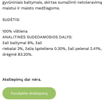
gyvūniniais baltymais, skirtas sumažinti netoleravimą
maistui ir maisto medžiagoms.
SUDĖTIS:
100% vištiena
ANALITINĖS SUDEDAMOSIOS DALYS:
žali baltymai 8%, žali
riebalai 3%, žalia ląsteliena 0.30%, žali pelenai 2.41%,
drėgmė 83.20%.
Krepšelyje nėra produktų.
Eiti Į Parduotuvę
Atsiliepimų dar nėra.
Parašykite Atsiliepimą