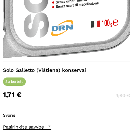
Pavadinimas
*
El. paštas
*
Noriu savo interneto naršyklėje
Solo Galletto (Vištiena) konservai
išsaugoti vardą, el. pašto adresą ir
interneto puslapį, kad jų nebereiktų
Su kortele
įvesti iš naujo, kai kitą kartą vėl norėsiu
parašyti komentarą.
1,71
€
1,80
€
Svoris
Pasirinkite savybę