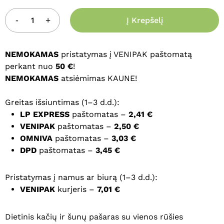
Į Krepšelį
NEMOKAMAS
pristatymas į VENIPAK paštomatą
perkant nuo
50 €
!
NEMOKAMAS
atsiėmimas KAUNE!
Greitas išsiuntimas (1–3 d.d.):
LP EXPRESS
paštomatas –
2,41 €
VENIPAK
paštomatas –
2,50 €
OMNIVA
paštomatas –
3,03 €
DPD
paštomatas –
3,45 €
Pristatymas į namus ar biurą (1–3 d.d.):
VENIPAK
kurjeris –
7,01 €
Dietinis kačių ir šunų pašaras su vienos rūšies