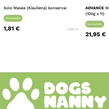
Solo Maiale (Kiauliena) konservai
ADVANCE
We
(100g x 11)
Su kortele
Su kortele
1,81
€
1,90
€
21,95
€