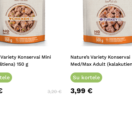
 Variety Konservai Mini
Nature’s Variety Konservai
štiena) 150 g
Med/Max Adult (kalakutien
tele
Su kortele
€
3,99
€
3,20
€