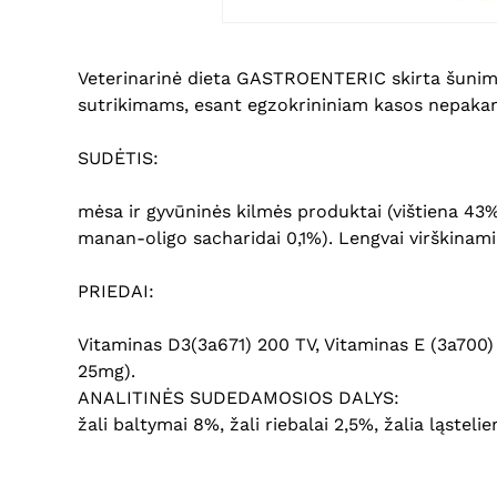
Veterinarinė dieta GASTROENTERIC skirta šunims 
sutrikimams, esant egzokrininiam kasos nepakan
SUDĖTIS:
mėsa ir gyvūninės kilmės produktai (vištiena 43%) j
manan-oligo sacharidai 0,1%). Lengvai virškinami ša
PRIEDAI:
Vitaminas D3(3a671) 200 TV, Vitaminas E (3a700)
25mg).
ANALITINĖS SUDEDAMOSIOS DALYS:
žali baltymai 8%, žali riebalai 2,5%, žalia ląsteli