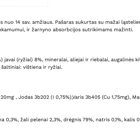
nuo 14 sav. amžiaus. Pašaras sukurtas su mažai ląstelieno
kamumui, ir žarnyno absorbcijos sutrikimams mažinti.
avai (ryžiai) 8%, mineralai, aliejai ir riebalai, augalinės k
ltiniai: vištiena ir ryžiai.
 20mg , Jodas 3b202 (I 0,75%),Varis 3b405 (Cu 1,75mg), 
ena 0,3%, žali pelenai 2,3%, drėgnis 79%, natris 0,1%, kalis 