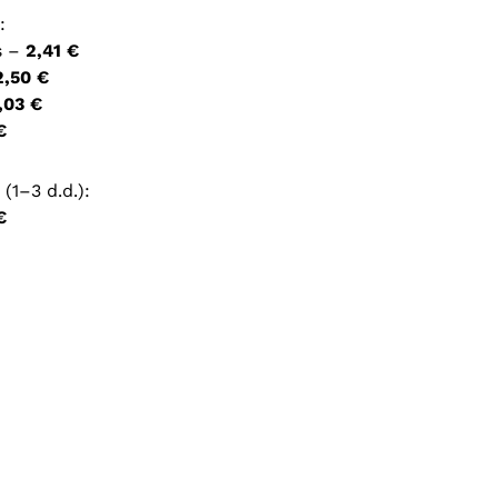
:
s –
2,41 €
ršyklėje išsaugoti vardą, el. pašto adresą ir interneto
2,50 €
įvesti iš naujo, kai kitą kartą vėl norėsiu parašyti
,03 €
€
(1–3 d.d.):
€