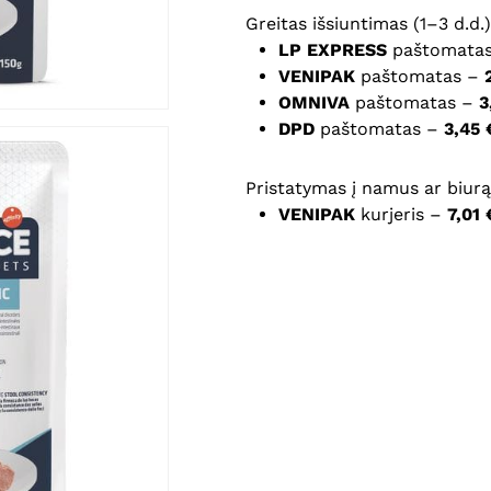
Greitas išsiuntimas (1–3 d.d.)
LP EXPRESS
paštomata
Noriu savo interneto na
VENIPAK
paštomatas –
puslapį, kad jų nebereiktų 
OMNIVA
paštomatas –
3
komentarą.
DPD
paštomatas –
3,45 
Pristatymas į namus ar biurą 
VENIPAK
kurjeris –
7,01 