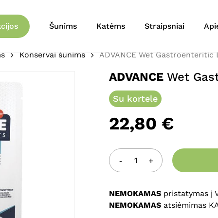
Krepšelis
Būkite pirmas aprašęs 
cijos
Šunims
Katėms
Straipsniai
Api
8)”
ms
Konservai šunims
ADVANCE Wet Gastroenteritic D
El. pašto adresas nebu
ADVANCE
Wet Gastr
Jūsų įvertinimas
*
Su kortele
Jūsų atsiliepimas
*
22,80
€
NEMOKAMAS
pristatymas į
Pavadinimas
*
NEMOKAMAS
atsiėmimas K