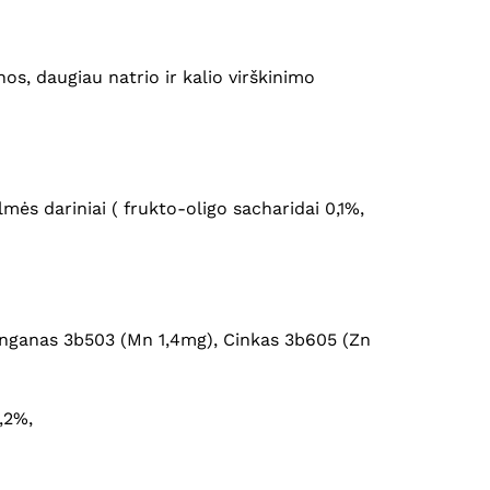
Krepšelyje nėra produktų.
Eiti Į Parduotuvę
s, daugiau natrio ir kalio virškinimo
ilmės dariniai ( frukto-oligo sacharidai 0,1%,
Manganas 3b503 (Mn 1,4mg), Cinkas 3b605 (Zn
0,2%,