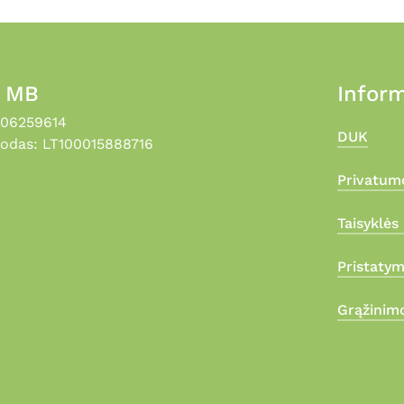
, MB
Inform
306259614
DUK
odas: LT100015888716
Privatumo
Taisyklės 
Pristaty
Grąžinimo