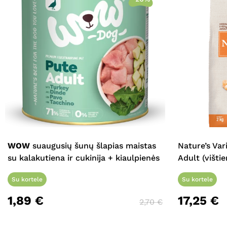
WOW
suaugusių šunų šlapias maistas
Nature’s Var
su kalakutiena ir cukinija + kiaulpienės
Adult (vištie
Su kortele
Su kortele
1,89
€
17,25
€
2,70
€