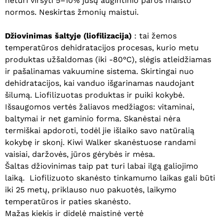
neturi viršyti 5–10% jūsų augintinio paros maisto
normos. Neskirtas žmonių maistui.
Džiovinimas šaltyje (liofilizacija)
: tai žemos
temperatūros dehidratacijos procesas, kurio metu
produktas užšaldomas (iki -80°C), slėgis atleidžiamas
ir pašalinamas vakuumine sistema. Skirtingai nuo
dehidratacijos, kai vanduo išgarinamas naudojant
Krepšelyje nėra produktų.
šilumą. Liofilizuotas produktas ir puiki kokybė.
Išsaugomos vertės žaliavos medžiagos: vitaminai,
Eiti Į Parduotuvę
baltymai ir net gaminio forma. Skanėstai nėra
termiškai apdoroti, todėl jie išlaiko savo natūralią
kokybę ir skonį. Kiwi Walker skanėstuose randami
vaisiai, daržovės, jūros gėrybės ir mėsa.
Šaltas džiovinimas taip pat turi labai ilgą galiojimo
laiką. Liofilizuoto skanėsto tinkamumo laikas gali būti
iki 25 metų, priklauso nuo pakuotės, laikymo
temperatūros ir paties skanėsto.
Mažas kiekis ir didelė maistinė vertė