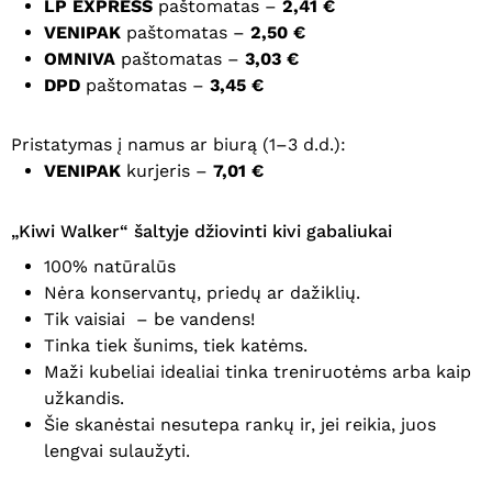
LP EXPRESS
paštomatas –
2,41 €
VENIPAK
paštomatas –
2,50 €
OMNIVA
paštomatas –
3,03 €
DPD
paštomatas –
3,45 €
Pristatymas į namus ar biurą (1–3 d.d.):
VENIPAK
kurjeris –
7,01 €
„Kiwi Walker“ šaltyje džiovinti kivi gabaliukai
100% natūralūs
Nėra konservantų, priedų ar dažiklių.
Tik vaisiai – be vandens!
Tinka tiek šunims, tiek katėms.
Maži kubeliai idealiai tinka treniruotėms arba kaip
užkandis.
Šie skanėstai nesutepa rankų ir, jei reikia, juos
lengvai sulaužyti.