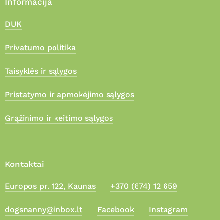
Informacija
DUK
Privatumo politika
Taisyklės ir sąlygos
Pristatymo ir apmokėjimo sąlygos
Grąžinimo ir keitimo sąlygos
Kontaktai
Europos pr. 122, Kaunas
+370 (674) 12 659
Suma:
0,00
€
dogsnanny@inbox.lt
Facebook
Instagram
Apmokėjimas