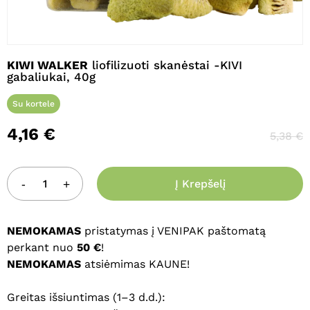
Pavadinimas
*
KIWI WALKER
liofilizuoti skanėstai -KIVI
gabaliukai, 40g
Su kortele
El. paštas
*
4,16
€
5,38
€
Noriu savo interneto naršyklėje
išsaugoti vardą, el. pašto adresą ir
Į Krepšelį
interneto puslapį, kad jų nebereiktų
įvesti iš naujo, kai kitą kartą vėl norėsiu
NEMOKAMAS
pristatymas į VENIPAK paštomatą
parašyti komentarą.
perkant nuo
50 €
!
NEMOKAMAS
atsiėmimas KAUNE!
Greitas išsiuntimas (1–3 d.d.):