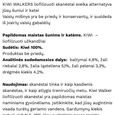
KIWI WALKERS liofilizuoti skanėstai sveika alternatyva
jūsų šuniui ir katei
Vaisių mišinys yra be priedų ir konservantų, ir susideda
iš įvairių vaisių gabalėlių
Papildomas maistas šunims ir katėms.
KIWI –
liofilizuoti užkandžiai
Sudėtis: Kiwi 100%.
Produktas be priedų.
Analitinės sudedamosios dalys:
baltymai 4,8%, žali
riebalai 2,8%, žalia ląsteliena 5,1%, žali pelenai 3,3%,
drėgmės kiekis 4,2%.
Naudojimas:
skanėstai tinka ir kaip kasdienis
skanėstas, ir kaip atlygis treniruočių metu. Kiwi Walker
liofilizuoti skanėstai yra papildomas maistas
naminiams gyvūnėliams. Įsitikinkite, kad jūsų augintinis
visada turėtų geriamo vandens. Gardumynų kiekis