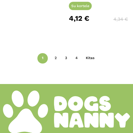
Su kortele
4,12
€
4,34
€
1
2
3
4
Kitas