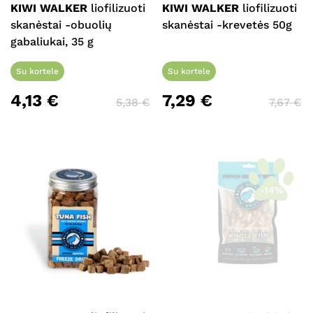
KIWI WALKER
liofilizuoti
KIWI WALKER
liofilizuoti
skanėstai -obuolių
skanėstai -krevetės 50g
gabaliukai, 35 g
Su kortele
Su kortele
4,13
€
7,29
€
5,38
€
7,67
€
-14%