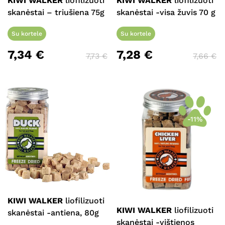
KIWI WALKER
liofilizuoti
KIWI WALKER
liofilizuoti
skanėstai – triušiena 75g
skanėstai -visa žuvis 70 g
Su kortele
Su kortele
7,34
€
7,28
€
7,73
€
7,66
€
-11%
KIWI WALKER
liofilizuoti
KIWI WALKER
liofilizuoti
skanėstai -antiena, 80g
skanėstai -vištienos