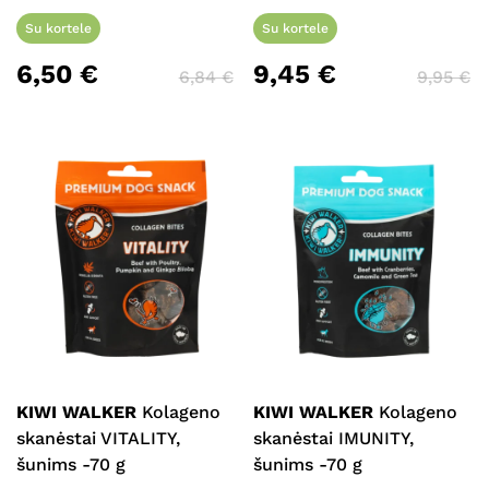
Su kortele
Su kortele
6,50
€
9,45
€
6,84
€
9,95
€
KIWI WALKER
Kolageno
KIWI WALKER
Kolageno
skanėstai VITALITY,
skanėstai IMUNITY,
šunims -70 g
šunims -70 g