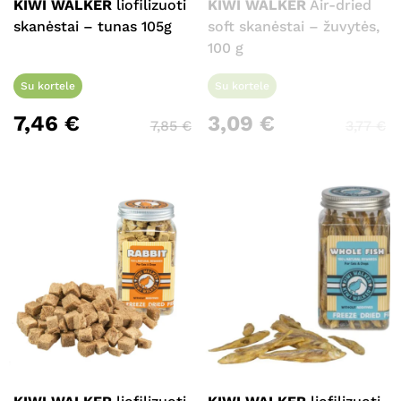
KIWI WALKER
liofilizuoti
KIWI WALKER
Air-dried
skanėstai – tunas 105g
soft skanėstai – žuvytės,
100 g
Su kortele
Su kortele
7,46
€
3,09
€
7,85
€
3,77
€