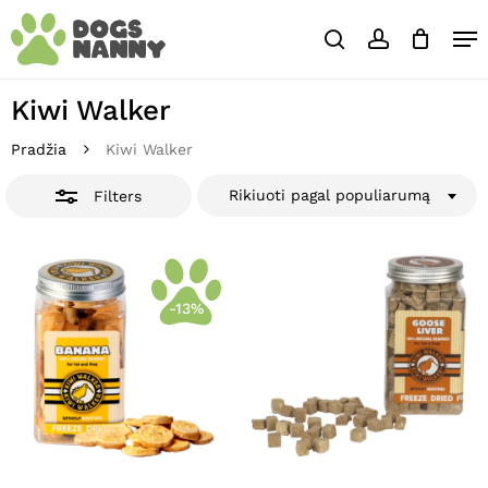
Skip
Close
Krepšelis
Me
to
Cart
Close
search
account
main
Close
Filters
content
Menu
Kiwi Walker
Pradžia
Kiwi Walker
Rikiuoti pagal populiarumą
Filters
-13%