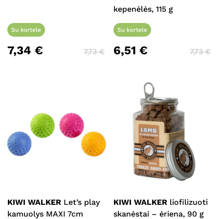
kepenėlės, 115 g
Krepšelyje nėra produktų.
Su kortele
Su kortele
Eiti Į Parduotuvę
7,34
€
6,51
€
7,73
€
7,73
€
KIWI WALKER
Let’s play
KIWI WALKER
liofilizuoti
kamuolys MAXI 7cm
skanėstai – ėriena, 90 g