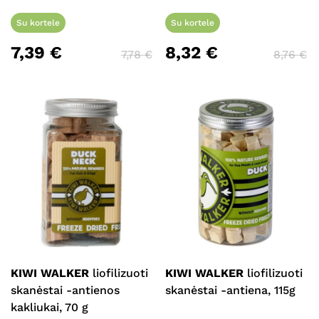
Su kortele
Su kortele
7,39
€
8,32
€
7,78
€
8,76
€
KIWI WALKER
liofilizuoti
KIWI WALKER
liofilizuoti
skanėstai -antienos
skanėstai -antiena, 115g
kakliukai, 70 g