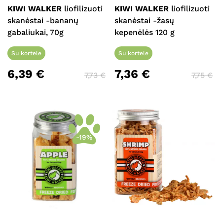
KIWI WALKER
liofilizuoti
KIWI WALKER
liofilizuoti
skanėstai -bananų
skanėstai -žasų
gabaliukai, 70g
kepenėlės 120 g
Su kortele
Su kortele
6,39
€
7,36
€
7,73
€
7,75
€
-19%