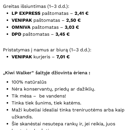
Greitas išsiuntimas (1–3 d.d.):
LP EXPRESS
paštomatas –
2,41 €
VENIPAK
paštomatas –
2,50 €
OMNIVA
paštomatas –
3,03 €
DPD
paštomatas –
3,45 €
Pristatymas į namus ar biurą (1–3 d.d.):
VENIPAK
kurjeris –
7,01 €
„Kiwi Walker“ šaltyje džiovinta ėriena
:
100% natūralūs
Nėra konservantų, priedų ar dažiklių.
Tik mėsa – be vandens!
Tinka tiek šunims, tiek katėms.
Maži kubeliai idealiai tinka treniruotėms arba kaip
užkandis.
Šie skanėstai nesutepa rankų ir, jei reikia, juos