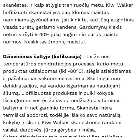
skanėstas, ir kaip atlygis treniruočių metu. Kiwi Walker
liofilizuoti skanėstai yra papildomas maistas
naminiams gyvūnėliams. Įsitikinkite, kad jūsų augintinis
visada turėtų geriamo vandens. Gardumynų kiekis
neturi viršyti 5–10% jūsų augintinio paros maisto
normos. Neskirtas žmonių maistui.
Džiovinimas šaltyje (liofilizacija)
: tai žemos
temperatūros dehidratacijos procesas, kurio metu
produktas užšaldomas (iki -80°C), slėgis atleidžiamas
Krepšelyje nėra produktų.
ir pašalinamas vakuumine sistema. Skirtingai nuo
dehidratacijos, kai vanduo išgarinamas naudojant
Eiti Į Parduotuvę
šilumą. Liofilizuotas produktas ir puiki kokybė.
Išsaugomos vertės žaliavos medžiagos: vitaminai,
baltymai ir net gaminio forma. Skanėstai nėra
termiškai apdoroti, todėl jie išlaiko savo natūralią
kokybę ir skonį. Kiwi Walker skanėstuose randami
vaisiai, daržovės, jūros gėrybės ir mėsa.