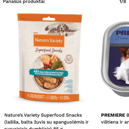
Panašūs produktai
1/8
Nature’s Variety Superfood Snacks
PREMIERE
B
(lašiša, balta žuvis su spanguolėmis ir
vištiena ir a
rusvaisiais dumbliais) 85 g