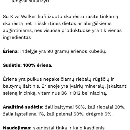
lengvai sulaužyti.
Su Kiwi Walker liofilizuotu skanėstu rasite tinkamą
skanėstą net ir išskirtinės dietos ar alergiškiems
augintiniams, nes visuose produktuose yra tik vienas
ingredientas
Ėriena
: indelyje yra 90 gramų ėrienos kubelių.
Sudėtis: 100% ėriena.
Ėriena yra puikus nepakeičiamų riebalų rūgščių ir
baltymų šaltinis. Ėrienoje yra įvairių mineralų, įskaitant
seleną ir cinką, vitaminus B6 ir B12 bei niaciną.
Analitinė sudėtis:
žali baltymai 50%, žali riebalai 20%,
žalia ląsteliena 1%, žali pelenai 60%, drėgmė 6%.
Naudojimas:
skanėstai tinka ir kaip kasdienis