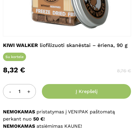
Pavadinimas
*
El. paštas
*
KIWI WALKER
liofilizuoti skanėstai – ėriena, 90 g
Su kortele
Noriu savo interneto naršyklėje
8,32
€
8,76
€
išsaugoti vardą, el. pašto adresą ir
interneto puslapį, kad jų nebereiktų
įvesti iš naujo, kai kitą kartą vėl norėsiu
Į Krepšelį
parašyti komentarą.
NEMOKAMAS
pristatymas į VENIPAK paštomatą
perkant nuo
50 €
!
NEMOKAMAS
atsiėmimas KAUNE!