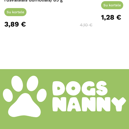
Su kortele
Su kortele
1,28
€
3,89
€
4,10
€