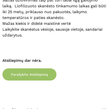
Šaltas džiovinimas taip pat turi labai ilgą galiojimo
laiką. Liofilizuoto skanėsto tinkamumo laikas gali būti
iki 25 metų, priklauso nuo pakuotės, laikymo
temperatūros ir paties skanėsto.
Mažas kiekis ir didelė maistinė vertė
Laikykite skanėstus vėsioje, sausoje vietoje, sandariai
uždarytus.
Atsiliepimų dar nėra.
Parašykite Atsiliepimą