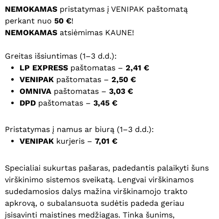
NEMOKAMAS
pristatymas į VENIPAK paštomatą
perkant nuo
50 €
!
NEMOKAMAS
atsiėmimas KAUNE!
Greitas išsiuntimas (1–3 d.d.):
LP EXPRESS
paštomatas –
2,41 €
VENIPAK
paštomatas –
2,50 €
OMNIVA
paštomatas –
3,03 €
DPD
paštomatas –
3,45 €
Pristatymas į namus ar biurą (1–3 d.d.):
VENIPAK
kurjeris –
7,01 €
Specialiai sukurtas pašaras, padedantis palaikyti šuns
virškinimo sistemos sveikatą. Lengvai virškinamos
sudedamosios dalys mažina virškinamojo trakto
apkrovą, o subalansuota sudėtis padeda geriau
įsisavinti maistines medžiagas. Tinka šunims,