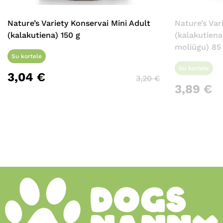
Nature’s Variety Konservai Mini Adult
Nature’s Va
(kalakutiena) 150 g
(kalakutiena
moliūgu) 85
Su kortele
Su kortele
3,04
€
3,20
€
3,89
€