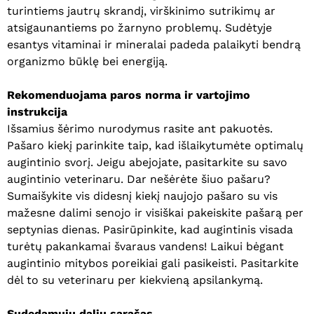
turintiems jautrų skrandį, virškinimo sutrikimų ar
atsigaunantiems po žarnyno problemų. Sudėtyje
esantys vitaminai ir mineralai padeda palaikyti bendrą
organizmo būklę bei energiją.
Rekomenduojama paros norma ir vartojimo
instrukcija
Išsamius šėrimo nurodymus rasite ant pakuotės.
Pašaro kiekį parinkite taip, kad išlaikytumėte optimalų
augintinio svorį. Jeigu abejojate, pasitarkite su savo
augintinio veterinaru. Dar nešėrėte šiuo pašaru?
Sumaišykite vis didesnį kiekį naujojo pašaro su vis
mažesne dalimi senojo ir visiškai pakeiskite pašarą per
septynias dienas. Pasirūpinkite, kad augintinis visada
turėtų pakankamai švaraus vandens! Laikui bėgant
augintinio mitybos poreikiai gali pasikeisti. Pasitarkite
dėl to su veterinaru per kiekvieną apsilankymą.
Sudedamųjų dalių sąrašas