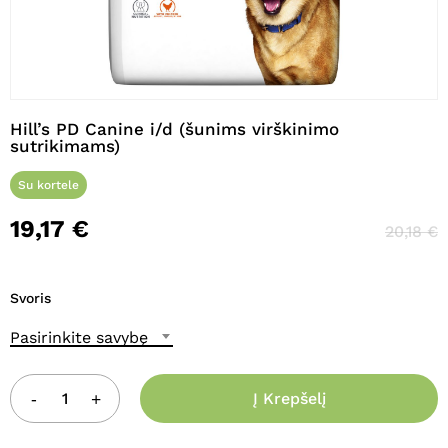
Pavadinimas
*
Hill’s PD Canine i/d (šunims virškinimo
sutrikimams)
El. paštas
*
Su kortele
19,17
€
20,18
€
Noriu savo interneto naršyklėje
išsaugoti vardą, el. pašto adresą ir
interneto puslapį, kad jų nebereiktų
Svoris
įvesti iš naujo, kai kitą kartą vėl norėsiu
parašyti komentarą.
Pasirinkite savybę
Į Krepšelį