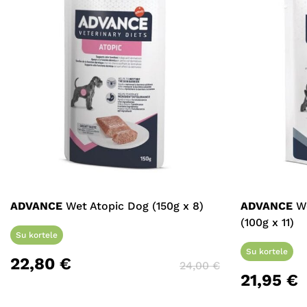
ADVANCE
Wet Atopic Dog (150g x 8)
ADVANCE
We
(100g x 11)
Su kortele
Su kortele
22,80
€
24,00
€
21,95
€