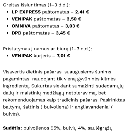
Greitas išsiuntimas (1–3 d.d.):
LP EXPRESS
paštomatas –
2,41 €
VENIPAK
paštomatas –
2,50 €
OMNIVA
paštomatas –
3,03 €
DPD
paštomatas –
3,45 €
Pristatymas į namus ar biurą (1–3 d.d.):
VENIPAK
kurjeris –
7,01 €
Visavertis dietinis pašaras suaugusiems šunims
pagamintas naudojant tik vieną gyvūninės kilmės
ingredientą. Sukurtas siekiant sumažinti sudedamųjų
dalių ir maistinių medžiagų netoleravimą, bet
rekomenduojamas kaip tradicinis pašaras. Pasirinktas
baltymų šaltinis ( buivoliena) ir angliavandeniai (
bulvės).
Sudėtis:
buivolienos 95%, bulvių 4%, saulėgrąžų