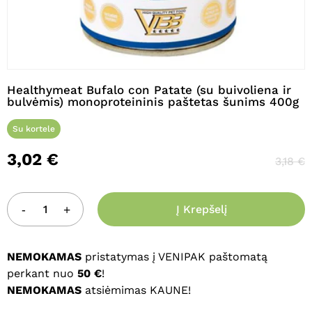
Pavadinimas
*
Healthymeat Bufalo con Patate (su buivoliena ir
bulvėmis) monoproteininis paštetas šunims 400g
El. paštas
*
Su kortele
3,02
€
3,18
€
Noriu savo interneto naršyklėje
išsaugoti vardą, el. pašto adresą ir
Į Krepšelį
interneto puslapį, kad jų nebereiktų
įvesti iš naujo, kai kitą kartą vėl norėsiu
parašyti komentarą.
NEMOKAMAS
pristatymas į VENIPAK paštomatą
perkant nuo
50 €
!
NEMOKAMAS
atsiėmimas KAUNE!