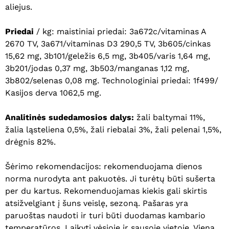
aliejus.
Priedai
/ kg: maistiniai priedai: 3a672c/vitaminas A
2670 TV, 3a671/vitaminas D3 290,5 TV, 3b605/cinkas
15,62 mg, 3b101/geležis 6,5 mg, 3b405/varis 1,64 mg,
3b201/jodas 0,37 mg, 3b503/manganas 1,12 mg,
3b802/selenas 0,08 mg. Technologiniai priedai: 1f499/
Kasijos derva 1062,5 mg.
Analitinės sudedamosios dalys:
žali baltymai 11%,
žalia ląsteliena 0,5%, žali riebalai 3%, žali pelenai 1,5%,
drėgnis 82%.
Šėrimo rekomendacijos: rekomenduojama dienos
norma nurodyta ant pakuotės. Ji turėtų būti sušerta
per du kartus. Rekomenduojamas kiekis gali skirtis
atsižvelgiant į šuns veislę, sezoną. Pašaras yra
Krepšelyje nėra produktų.
paruoštas naudoti ir turi būti duodamas kambario
temperatūros. Laikyti vėsioje ir sausoje vietoje. Vieną