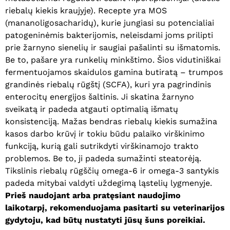
riebalų kiekis kraujyje). Recepte yra MOS
(mananoligosacharidų), kurie jungiasi su potencialiai
patogeninėmis bakterijomis, neleisdami joms prilipti
prie žarnyno sienelių ir saugiai pašalinti su išmatomis.
Be to, pašare yra runkelių minkštimo. Šios vidutiniškai
fermentuojamos skaidulos gamina butiratą – trumpos
grandinės riebalų rūgštį (SCFA), kuri yra pagrindinis
enterocitų energijos šaltinis. Ji skatina žarnyno
sveikatą ir padeda atgauti optimalią išmatų
konsistenciją. Mažas bendras riebalų kiekis sumažina
kasos darbo krūvį ir tokiu būdu palaiko virškinimo
funkciją, kurią gali sutrikdyti virškinamojo trakto
problemos. Be to, ji padeda sumažinti steatorėją.
Tikslinis riebalų rūgščių omega-6 ir omega-3 santykis
padeda mitybai valdyti uždegimą ląstelių lygmenyje.
Prieš naudojant arba pratęsiant naudojimo
laikotarpį, rekomenduojama pasitarti su veterinarijos
gydytoju, kad būtų nustatyti jūsų šuns poreikiai.