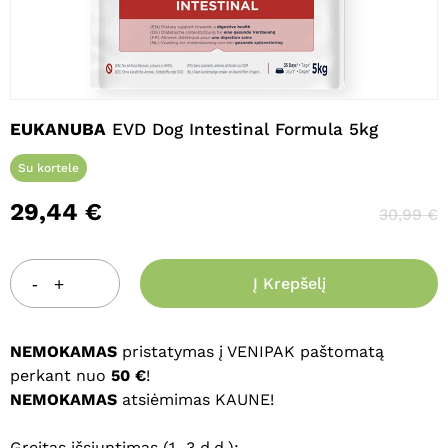
Pavadinimas
*
EUKANUBA
EVD Dog Intestinal Formula 5kg
El. paštas
*
Su kortele
29,44
€
30,99
€
Noriu savo interneto naršyklėje
išsaugoti vardą, el. pašto adresą ir
interneto puslapį, kad jų nebereiktų
Į Krepšelį
įvesti iš naujo, kai kitą kartą vėl norėsiu
parašyti komentarą.
NEMOKAMAS
pristatymas į VENIPAK paštomatą
perkant nuo
50 €
!
NEMOKAMAS
atsiėmimas KAUNE!
Greitas išsiuntimas (1–3 d.d.):