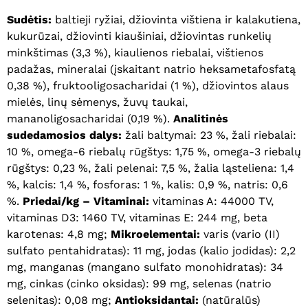
Sudėtis:
baltieji ryžiai, džiovinta vištiena ir kalakutiena,
kukurūzai, džiovinti kiaušiniai, džiovintas runkelių
minkštimas (3,3 %), kiaulienos riebalai, vištienos
padažas, mineralai (įskaitant natrio heksametafosfatą
0,38 %), fruktooligosacharidai (1 %), džiovintos alaus
mielės, linų sėmenys, žuvų taukai,
mananoligosacharidai (0,19 %).
Analitinės
sudedamosios dalys:
žali baltymai: 23 %, žali riebalai:
10 %, omega-6 riebalų rūgštys: 1,75 %, omega-3 riebalų
rūgštys: 0,23 %, žali pelenai: 7,5 %, žalia ląsteliena: 1,4
%, kalcis: 1,4 %, fosforas: 1 %, kalis: 0,9 %, natris: 0,6
%.
Priedai/kg – Vitaminai:
vitaminas A: 44000 TV,
Krepšelyje nėra produktų.
vitaminas D3: 1460 TV, vitaminas E: 244 mg, beta
karotenas: 4,8 mg;
Mikroelementai:
varis (vario (II)
Eiti Į Parduotuvę
sulfato pentahidratas): 11 mg, jodas (kalio jodidas): 2,2
mg, manganas (mangano sulfato monohidratas): 34
mg, cinkas (cinko oksidas): 99 mg, selenas (natrio
selenitas): 0,08 mg;
Antioksidantai:
(natūralūs)