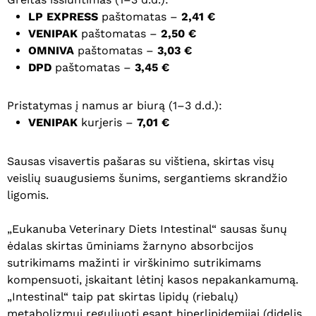
LP EXPRESS
paštomatas –
2,41 €
VENIPAK
paštomatas –
2,50 €
OMNIVA
paštomatas –
3,03 €
DPD
paštomatas –
3,45 €
Pristatymas į namus ar biurą (1–3 d.d.):
VENIPAK
kurjeris –
7,01 €
Sausas visavertis pašaras su vištiena, skirtas visų
veislių suaugusiems šunims, sergantiems skrandžio
ligomis.
„Eukanuba Veterinary Diets Intestinal“ sausas šunų
ėdalas skirtas ūminiams žarnyno absorbcijos
sutrikimams mažinti ir virškinimo sutrikimams
kompensuoti, įskaitant lėtinį kasos nepakankamumą.
„Intestinal“ taip pat skirtas lipidų (riebalų)
metabolizmui reguliuoti esant hiperlipidemijai (didelis