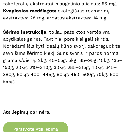
tokoferolių ekstraktai iš augalinio aliejaus: 56 mg.
Kvapiosios medžiagos:
ekologiškas rozmarinų
ekstraktas: 28 mg, arbatos ekstraktas: 14 mg.
Šėrimo instrukcija:
toliau pateiktos vertės yra
apytikslės gairės. Faktiniai poreikiai gali skirtis.
Norėdami išlaikyti idealų kūno svorį, pakoreguokite
savo šuns šėrimo kiekį. Šuns svoris ir paros norma
gramais/dieną: 2kg: 45–55g, 5kg: 85–95g, 10kg: 135–
150g, 20kg: 210–240g, 30kg: 285–315g, 40kg: 345–
380g, 50kg: 400–445g, 60kg: 450–500g, 70kg: 500–
555g.
Atsiliepimų dar nėra.
Parašykite Atsiliepimą