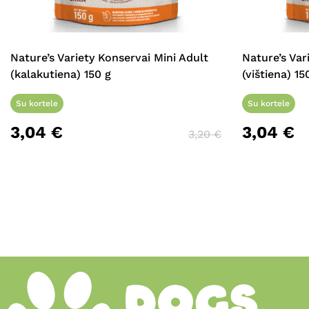
Nature’s Variety Konservai Mini Adult
Nature’s Var
(kalakutiena) 150 g
(vištiena) 15
Su kortele
Su kortele
3,04
€
3,04
€
3,20
€