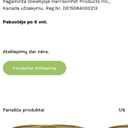
Pagaminta Vokietijoje HarrisonPet Products Inc.,
Eiti Į Parduotuvę
Kanada užsakymu. Reg.Nr. DE15084000213
Pakuotėje po 6 vnt.
Atsiliepimų dar nėra.
Parašykite Atsiliepimą
Panašūs produktai
1/8