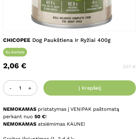
Pavadinimas
*
CHICOPEE
Dog Paukštiena Ir Ryžiai 400g
El. paštas
*
Su kortele
2,06
€
2,17
€
Noriu savo interneto naršyklėje
išsaugoti vardą, el. pašto adresą ir
interneto puslapį, kad jų nebereiktų
Į Krepšelį
įvesti iš naujo, kai kitą kartą vėl norėsiu
parašyti komentarą.
NEMOKAMAS
pristatymas į VENIPAK paštomatą
perkant nuo
50 €
!
NEMOKAMAS
atsiėmimas KAUNE!
Greitas išsiuntimas (1–3 d.d.):