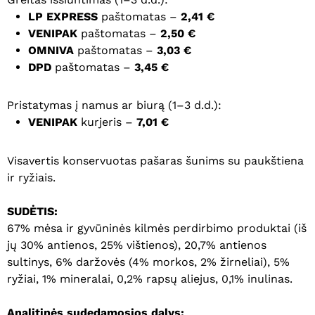
LP EXPRESS
paštomatas –
2,41 €
VENIPAK
paštomatas –
2,50 €
OMNIVA
paštomatas –
3,03 €
DPD
paštomatas –
3,45 €
Pristatymas į namus ar biurą (1–3 d.d.):
VENIPAK
kurjeris –
7,01 €
Visavertis konservuotas pašaras šunims su paukštiena
ir ryžiais.
SUDĖTIS:
67% mėsa ir gyvūninės kilmės perdirbimo produktai (iš
jų 30% antienos, 25% vištienos), 20,7% antienos
sultinys, 6% daržovės (4% morkos, 2% žirneliai), 5%
ryžiai, 1% mineralai, 0,2% rapsų aliejus, 0,1% inulinas.
Analitinės sudedamosios dalys: