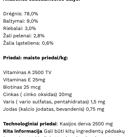
Drėgnis: 78,0%
Baltymai: 9,0%
Riebalai: 3,0%
Žali pelenai: 2,8%
Žalia ląsteliena: 0,6%
Priedai: maisto priedai/kg:
Vitaminas A 2500 TV
Vitaminas E 25mg
Biotinas 25 mcg
Cinkas ( cinko oksidas) 20mg
Varis ( vario sulfatas, pentahidratas) 1,5 mg
Jodas (kalcio jodatas, bevandenis) 0,75 mg
Technologiniai priedai
: Kasijos derva 2500 mg
Krepšelyje nėra produktų.
Kita informacija
Gali būti kitų ingredientų pėdsakų