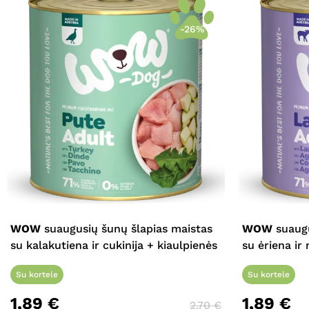
-26%
WOW
suaugusių šunų šlapias maistas
WOW
suaugu
su kalakutiena ir cukinija + kiaulpienės
su ėriena ir
Su kortele
Su kortele
1,89
€
1,89
€
2,70
€