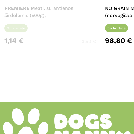
PREMIERE
Meati, su antienos
NO GRAIN M
širdelėmis (500g);
(norvegiška 
Su kortele
Su kortele
1,14
€
98,80
€
3,50
€