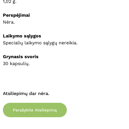
1,02 g.
Perspėjimai
Krepšelyje nėra produktų.
Nėra.
Eiti Į Parduotuvę
Laikymo sąlygos
Specialių laikymo sąlygų nereikia.
Grynasis svoris
30 kapsulių.
Atsiliepimų dar nėra.
Parašykite Atsiliepimą