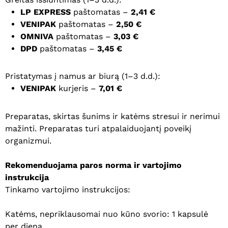
LP EXPRESS
paštomatas –
2,41 €
VENIPAK
paštomatas –
2,50 €
OMNIVA
paštomatas –
3,03 €
DPD
paštomatas –
3,45 €
Pristatymas į namus ar biurą (1–3 d.d.):
VENIPAK
kurjeris –
7,01 €
Preparatas, skirtas šunims ir katėms stresui ir nerimui
mažinti. Preparatas turi atpalaiduojantį poveikį
organizmui.
Rekomenduojama paros norma ir vartojimo
instrukcija
Tinkamo vartojimo instrukcijos:
Katėms, nepriklausomai nuo kūno svorio: 1 kapsulė
per dieną.