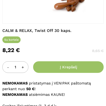
Pavadinimas
*
CALM & RELAX, Twist Off 30 kaps.
El. paštas
*
Su kortele
8,22
€
8,65
€
Noriu savo interneto naršyklėje
išsaugoti vardą, el. pašto adresą ir
interneto puslapį, kad jų nebereiktų
Į Krepšelį
įvesti iš naujo, kai kitą kartą vėl norėsiu
parašyti komentarą.
NEMOKAMAS
pristatymas į VENIPAK paštomatą
perkant nuo
50 €
!
NEMOKAMAS
atsiėmimas KAUNE!
Greitas išsiuntimas (1–3 d.d.):