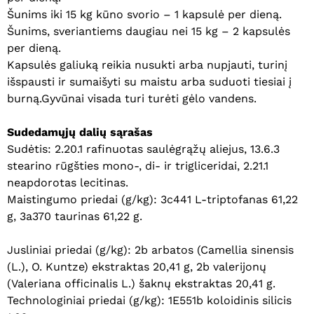
Šunims iki 15 kg kūno svorio – 1 kapsulė per dieną.
Šunims, sveriantiems daugiau nei 15 kg – 2 kapsulės
per dieną.
Kapsulės galiuką reikia nusukti arba nupjauti, turinį
išspausti ir sumaišyti su maistu arba suduoti tiesiai į
burną.Gyvūnai visada turi turėti gėlo vandens.
Sudedamųjų dalių sąrašas
Sudėtis: 2.20.1 rafinuotas saulėgrąžų aliejus, 13.6.3
stearino rūgšties mono-, di- ir trigliceridai, 2.21.1
neapdorotas lecitinas.
Maistingumo priedai (g/kg): 3c441 L-triptofanas 61,22
g, 3a370 taurinas 61,22 g.
Jusliniai priedai (g/kg): 2b arbatos (Camellia sinensis
(L.), O. Kuntze) ekstraktas 20,41 g, 2b valerijonų
(Valeriana officinalis L.) šaknų ekstraktas 20,41 g.
Technologiniai priedai (g/kg): 1E551b koloidinis silicis