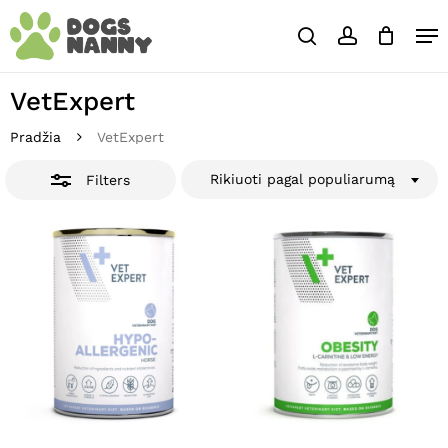
Skip
Close
Krepšelis
Me
to
Cart
Close
search
account
main
Close
Filters
content
Menu
VetExpert
Pradžia
VetExpert
Rikiuoti pagal populiarumą
Filters