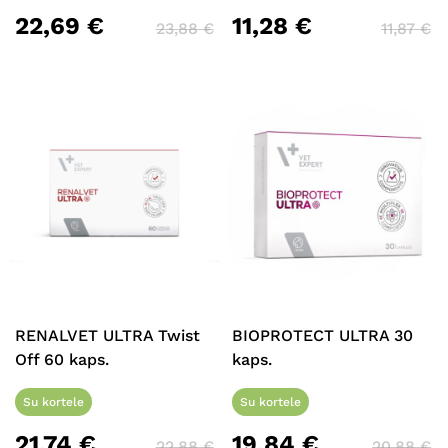
22,69
€
11,28
€
23,88
€
11,87
€
RENALVET ULTRA Twist
BIOPROTECT ULTRA 30
Off 60 kaps.
kaps.
Su kortele
Su kortele
21,74
€
19,84
€
22,88
€
20,88
€