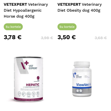
VETEXPERT
Veterinary
VETEXPERT
Veterinary
Diet Hypoallergenic
Diet Obesity dog 400g
Horse dog 400g
Su kortele
Su kortele
3,78
€
3,50
€
3,98
€
3,68
€