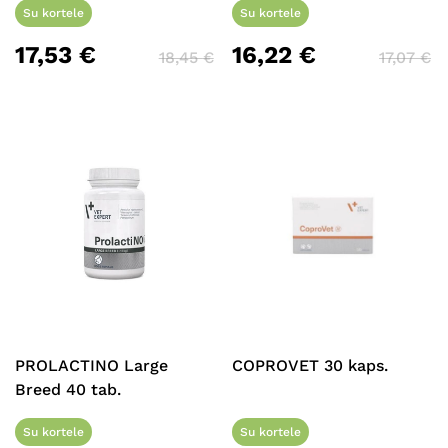
Su kortele
Su kortele
Eiti Į Parduotuvę
17,53
€
16,22
€
18,45
€
17,07
€
PROLACTINO Large
COPROVET 30 kaps.
Breed 40 tab.
Su kortele
Su kortele