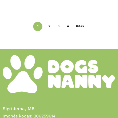
1
2
3
4
Kitas
Sigridema, MB
Įmonės kodas: 306259614