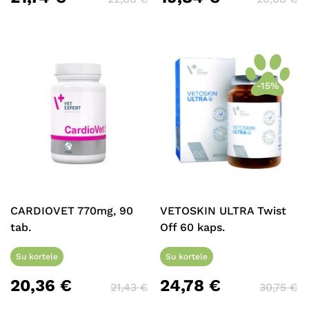
-15%
CARDIOVET 770mg, 90
VETOSKIN ULTRA Twist
tab.
Off 60 kaps.
Su kortele
Su kortele
20,36
€
24,78
€
21,43
€
30,75
€