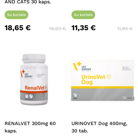
AND CATS 30 kaps.
Su kortele
Su kortele
18,65
€
11,35
€
19,63
€
11,95
€
RENALVET 300mg 60
URINOVET Dog 400mg,
kaps.
30 tab.