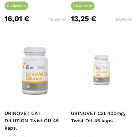
Su kortele
Su kortele
16,01
€
13,25
€
16,85
€
13,95
€
URINOVET CAT
URINOVET Cat 400mg,
DILUTION Twist Off 45
Twist Off 45 kaps.
kaps.
Krepšelyje nėra produktų.