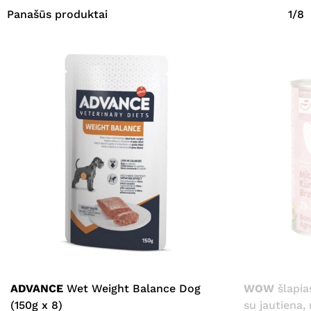
Panašūs produktai
1/8
ADVANCE
Wet Weight Balance Dog
WOW
šlapia
(150g x 8)
su jautiena,