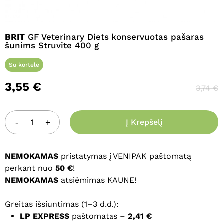
Pavadinimas
*
BRIT
GF Veterinary Diets konservuotas pašaras
šunims Struvite 400 g
Su kortele
El. paštas
*
3,55
€
3,74
€
Noriu savo interneto naršyklėje
Į Krepšelį
išsaugoti vardą, el. pašto adresą ir
interneto puslapį, kad jų nebereiktų
įvesti iš naujo, kai kitą kartą vėl norėsiu
NEMOKAMAS
pristatymas į VENIPAK paštomatą
parašyti komentarą.
perkant nuo
50 €
!
NEMOKAMAS
atsiėmimas KAUNE!
Greitas išsiuntimas (1–3 d.d.):
LP EXPRESS
paštomatas –
2,41 €