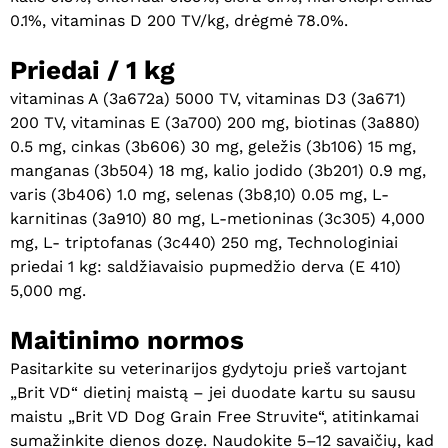
0.1%, vitaminas D 200 TV/kg, drėgmė 78.0%.
Priedai / 1 kg
vitaminas A (3a672a) 5000 TV, vitaminas D3 (3a671)
200 TV, vitaminas E (3a700) 200 mg, biotinas (3a880)
0.5 mg, cinkas (3b606) 30 mg, geležis (3b106) 15 mg,
manganas (3b504) 18 mg, kalio jodido (3b201) 0.9 mg,
varis (3b406) 1.0 mg, selenas (3b8,10) 0.05 mg, L-
karnitinas (3a910) 80 mg, L-metioninas (3c305) 4,000
mg, L- triptofanas (3c440) 250 mg, Technologiniai
Krepšelyje nėra produktų.
priedai 1 kg: saldžiavaisio pupmedžio derva (E 410)
Eiti Į Parduotuvę
5,000 mg.
Maitinimo normos
Pasitarkite su veterinarijos gydytoju prieš vartojant
„Brit VD“ dietinį maistą – jei duodate kartu su sausu
maistu „Brit VD Dog Grain Free Struvite“, atitinkamai
sumažinkite dienos dozę. Naudokite 5–12 savaičių, kad