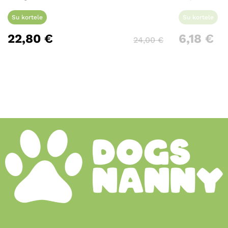
Su kortele
Su kortele
22,80
€
6,18
€
24,00
€