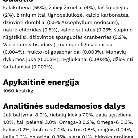
kalakutiena (55%), žalieji žirneliai (4%), lašišų aliejus
(2%), žirnių miltai, lignoceliuliozė, kalcio karbonatas,
džiovinti dumbliai (0.5% Ascophyllum nodosum),
natrio chloridas (0.5%), kalcio sulfatas (0.25% šlapimo
rūgštiklis), džiovintos spanguolės cranberries (0.2%,
Vaccinium vitis-idaea), mannanoligosacharidai
(0.004%), frukto-oligosacharidai (0.003%), Mohavių
dykumos juka (0.003%), β-gliukanai (0.003%), džiovinti
šaltalankiai (0.003%).
Apykaitinė energija
1060 kcal/kg.
Analitinės sudedamosios dalys
žali baltymai 8.0%, riebalų kiekis 7.0%, žalia ląsteliena
1.0%, žali pelenai 3.0%, Omega-3 0.2%, Omega-6 0.3%,
kalcis 0.2%, fosforas 0.2%, natris 0.8%, magnis 0.04%,
kalis 0.3%, chloridai 0.35%, siera 0.1%, hidroksiprolinas