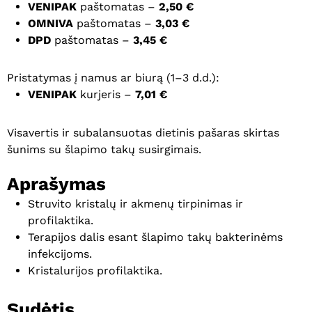
VENIPAK
paštomatas –
2,50 €
OMNIVA
paštomatas –
3,03 €
DPD
paštomatas –
3,45 €
Pristatymas į namus ar biurą (1–3 d.d.):
VENIPAK
kurjeris –
7,01 €
Visavertis ir subalansuotas dietinis pašaras skirtas
šunims su šlapimo takų susirgimais.
Aprašymas
Struvito kristalų ir akmenų tirpinimas ir
profilaktika.
Terapijos dalis esant šlapimo takų bakterinėms
infekcijoms.
Kristalurijos profilaktika.
Sudėtis