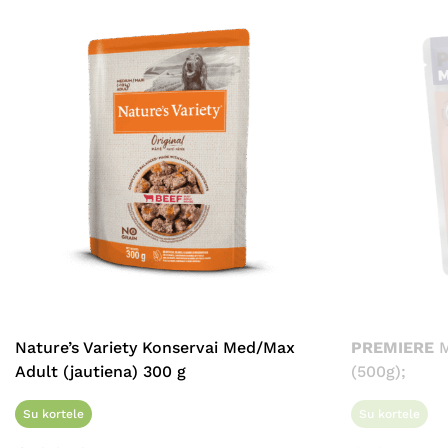
Nature’s Variety Konservai Med/Max
PREMIERE
M
Adult (jautiena) 300 g
(500g);
Su kortele
Su kortele