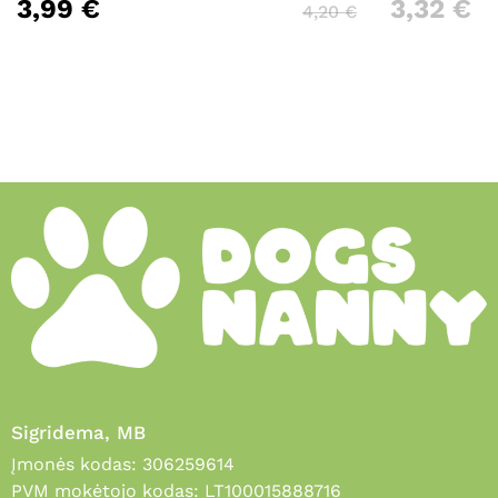
3,99
€
3,32
€
4,20
€
Sigridema, MB
Įmonės kodas: 306259614
PVM mokėtojo kodas: LT100015888716