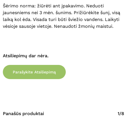
Šėrimo norma: žiūrėti ant įpakavimo. Neduoti
jaunesniems nei 3 mėn. šunims.
Prižiūrė
kite
šunį, visą
laiką kol ėda.
Visada turi būti šviežio vandens. Laikyti
vėsioje sausoje vietoje. Nenaudoti žmonių maistui.
Atsiliepimų dar nėra.
Krepšelyje nėra produktų.
Parašykite Atsiliepimą
Eiti Į Parduotuvę
Panašūs produktai
1/8