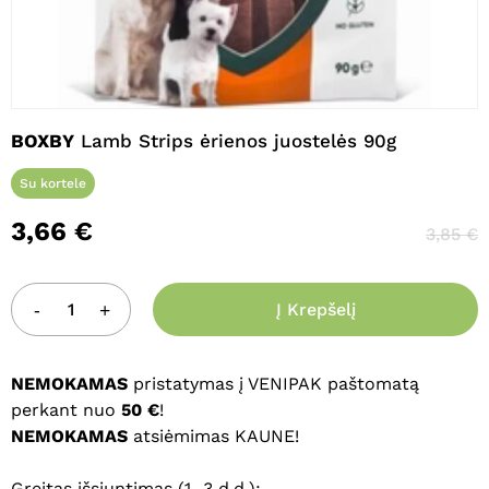
Pavadinimas
*
BOXBY
Lamb Strips ėrienos juostelės 90g
El. paštas
*
Su kortele
3,66
€
3,85
€
Noriu savo interneto naršyklėje
išsaugoti vardą, el. pašto adresą ir
interneto puslapį, kad jų nebereiktų
Į Krepšelį
įvesti iš naujo, kai kitą kartą vėl norėsiu
parašyti komentarą.
NEMOKAMAS
pristatymas į VENIPAK paštomatą
perkant nuo
50 €
!
NEMOKAMAS
atsiėmimas KAUNE!
Greitas išsiuntimas (1–3 d.d.):