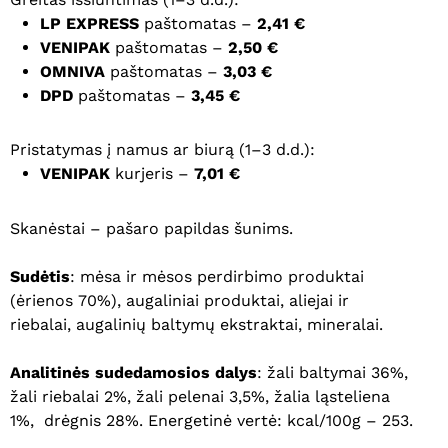
LP EXPRESS
paštomatas –
2,41 €
VENIPAK
paštomatas –
2,50 €
OMNIVA
paštomatas –
3,03 €
DPD
paštomatas –
3,45 €
Pristatymas į namus ar biurą (1–3 d.d.):
VENIPAK
kurjeris –
7,01 €
Skanėstai – pašaro papildas šunims.
Sudėtis
: mėsa ir
mėsos
perdirbimo produktai
(
ėrienos 70
%), augalin
iai
produktai, aliejai ir
riebalai,
augalinių baltymų ekstraktai,
mineralai.
Analitinės sudedamosios dalys
: ž
ali
baltymai
36
%,
ž
ali
riebalai 2%, ž
ali
pelenai 3
,5
%, ž
alia
ląsteliena
1%, drėgnis
28
%. Energetinė vertė: kcal/100g – 2
53.