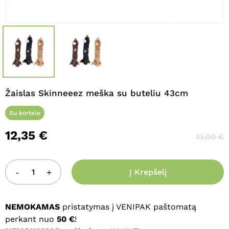
Žaislas Skinneeez meška su buteliu 43cm
Su kortele
12,35
€
13,00
€
Į Krepšelį
NEMOKAMAS
pristatymas į VENIPAK paštomatą
perkant nuo
50 €
!