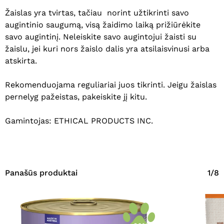
Žaislas yra tvirtas, tačiau norint užtikrinti savo
augintinio saugumą, visą žaidimo laiką prižiūrėkite
savo augintinį. Neleiskite savo augintojui žaisti su
žaislu, jei kuri nors žaislo dalis yra atsilaisvinusi arba
atskirta.
Rekomenduojama reguliariai juos tikrinti. Jeigu žaislas
Krepšelyje nėra produktų.
pernelyg pažeistas, pakeiskite jį kitu.
Eiti Į Parduotuvę
Gamintojas: ETHICAL PRODUCTS INC.
Panašūs produktai
1/8