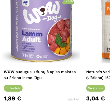
-26%
WOW
suaugusių šunų šlapias maistas
Nature’s Var
su ėriena ir moliūgu
(vištiena) 15
Su kortele
Su kortele
1,89
€
3,04
€
2,70
€