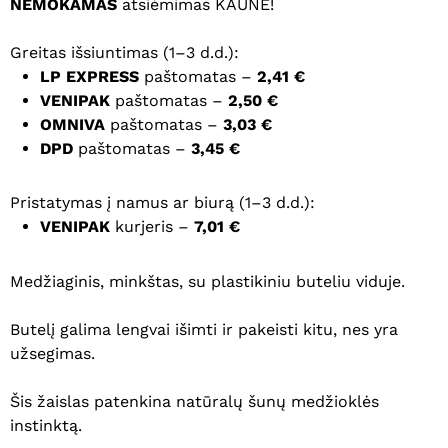
NEMOKAMAS
atsiėmimas KAUNE!
Greitas išsiuntimas (1–3 d.d.):
LP EXPRESS
paštomatas –
2,41 €
VENIPAK
paštomatas –
2,50 €
OMNIVA
paštomatas –
3,03 €
DPD
paštomatas –
3,45 €
Pristatymas į namus ar biurą (1–3 d.d.):
VENIPAK
kurjeris –
7,01 €
Medžiaginis, minkštas, su plastikiniu buteliu viduje.
Butelį galima lengvai išimti ir pakeisti kitu, nes yra
užsegimas.
Šis žaislas patenkina natūralų šunų medžioklės
instinktą.