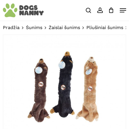
Skip
Close
Krepšelis
Me
to
Cart
search
account
main
Close
content
Menu
Pradžia
Šunims
Žaislai šunims
Pliušiniai šunims