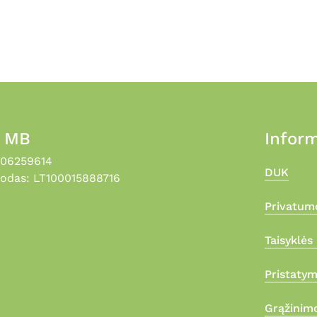
, MB
Inform
306259614
DUK
odas: LT100015888716
Privatumo
Taisyklės 
Pristaty
Grąžinimo