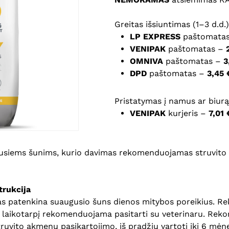
Greitas išsiuntimas (1–3 d.d.)
Noriu savo interneto na
LP EXPRESS
paštomata
puslapį, kad jų nebereiktų 
VENIPAK
paštomatas –
komentarą.
OMNIVA
paštomatas –
3
DPD
paštomatas –
3,45 
Pristatymas į namus ar biurą 
VENIPAK
kurjeris –
7,01 
gusiems šunims, kurio davimas rekomenduojamas struvito akm
rukcija
dalas patenkina suaugusio šuns dienos mitybos poreikius
o laikotarpį rekomenduojama pasitarti su veterinaru. Re
struvito akmenų pasikartojimo, iš pradžių vartoti iki 6 mėne