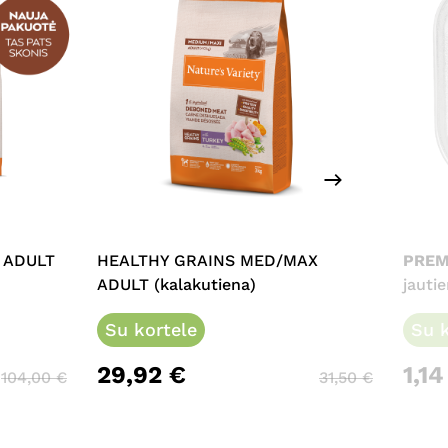
This
product
has
multiple
 ADULT
HEALTHY GRAINS MED/MAX
PREM
variants.
ADULT (kalakutiena)
jauti
The
options
Su kortele
Su k
may
29,92
€
1,1
be
104,00
€
31,50
€
chosen
on