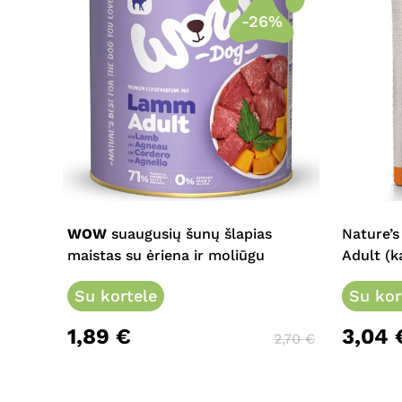
-26%
This
product
has
multiple
WOW
suaugusių šunų šlapias
Nature’s
variants.
maistas su ėriena ir moliūgu
Adult (k
The
options
Su kortele
Su kor
may
1,89
€
3,04
be
2,70
€
chosen
on