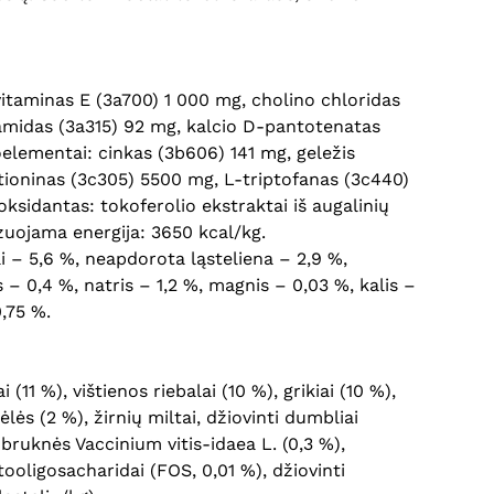
 vitaminas E (3a700) 1 000 mg, cholino chloridas
namidas (3a315) 92 mg, kalcio D-pantotenatas
oelementai: cinkas (3b606) 141 mg, geležis
tioninas (3c305) 5500 mg, L-triptofanas (3c440)
ksidantas: tokoferolio ekstraktai iš augalinių
izuojama energija: 3650 kcal/kg.
i – 5,6 %, neapdorota ląsteliena – 2,9 %,
– 0,4 %, natris – 1,2 %, magnis – 0,03 %, kalis –
0,75 %.
 (11 %), vištienos riebalai (10 %), grikiai (10 %),
lės (2 %), žirnių miltai, džiovinti dumbliai
bruknės Vaccinium vitis-idaea L. (0,3 %),
ooligosacharidai (FOS, 0,01 %), džiovinti