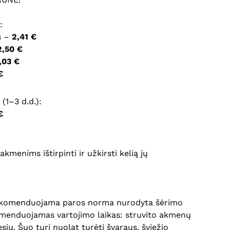
:
ršyklėje išsaugoti vardą, el. pašto adresą ir interneto
s –
2,41 €
įvesti iš naujo, kai kitą kartą vėl norėsiu parašyti
2,50 €
,03 €
€
(1–3 d.d.):
€
enims ištirpinti ir užkirsti kelią jų
. Rekomenduojama paros norma nurodyta šėrimo
komenduojamas vartojimo laikas: struvito akmenų
sių. Šuo turi nuolat turėti švaraus, šviežio