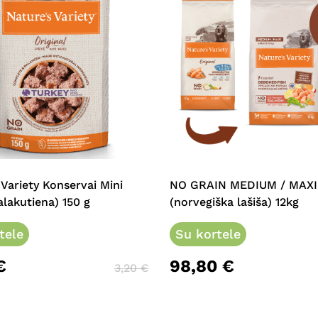
 Variety Konservai Mini
NO GRAIN MEDIUM / MAXI
alakutiena) 150 g
(norvegiška lašiša) 12kg
tele
Su kortele
€
98,80
€
3,20
€