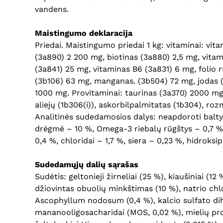
vandens.
Maistingumo deklaracija
Priedai. Maistingumo priedai 1 kg: vitaminai: vi
(3a890) 2 200 mg, biotinas (3a880) 2,5 mg, vitam
(3a841) 25 mg, vitaminas B6 (3a831) 6 mg, folio r
(3b106) 63 mg, manganas. (3b504) 72 mg, jodas (
1000 mg. Provitaminai: taurinas (3a370) 2000 mg, 
aliejų (1b306(i)), askorbilpalmitatas (1b304), ro
Analitinės sudedamosios dalys: neapdoroti baltym
drėgmė – 10 %, Omega-3 riebalų rūgštys – 0,7 %, 
0,4 %, chloridai – 1,7 %, siera – 0,23 %, hidroks
Sudedamųjų dalių sąrašas
Sudėtis: geltonieji žirneliai (25 %), kiaušiniai (12 
džiovintas obuolių minkštimas (10 %), natrio chlor
Ascophyllum nodosum (0,4 %), kalcio sulfato dihi
mananooligosacharidai (MOS, 0,02 %), mielių prod