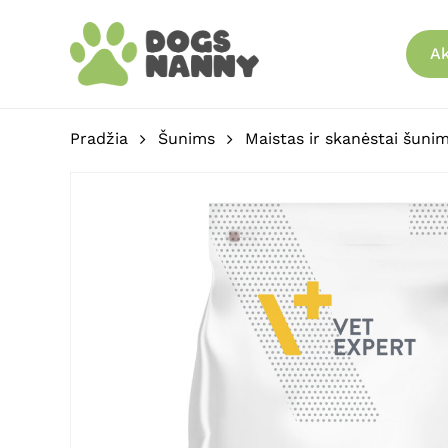
Skip
to
Ak
main
content
Pradžia
Šunims
Maistas ir skanėstai šuni