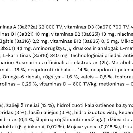
taminas A (3a672a) 22 000 TV, vitaminas D3 (3a671) 700 TV,
inas B1 (3a821) 10 mg, vitaminas B2 (3a825i) 13 mg, niaci
ūgštis (3a316) 2,2 mg, vitaminas B12 (3a835) 0,15 mg. Mikr
3b201) 4,1 mg. Aminorūgštys, jų druskos ir analogai: L-me
L-karnitinas (3a910) 340 mg. Technologiniai priedai: antio
zmarino Rosmarinus officinalis L. ekstraktas (2b). Metabol
ai – 18 %, neapdoroti riebalai – 14 %, neapdoroti pelena
Omega-6 riebalų rūgštys – 1,6 %, kalcis – 0,5 %, fosforas 
iprolinas – 0,25 %, vitaminas D – 600 TV/kg, metioninas – 
%), žalieji žirneliai (12 %), hidrolizuoti kalakutienos baltymai
idas (3 %), lašišų aliejus (3 %), hidrolizuotos vištų kepenė
dratas (0,4 %, šlapimą rūgštinanti medžiaga), džiovintos 
uktai (β-gliukanai, 0,02 %), Mojave yucca (0,018 %), frukt