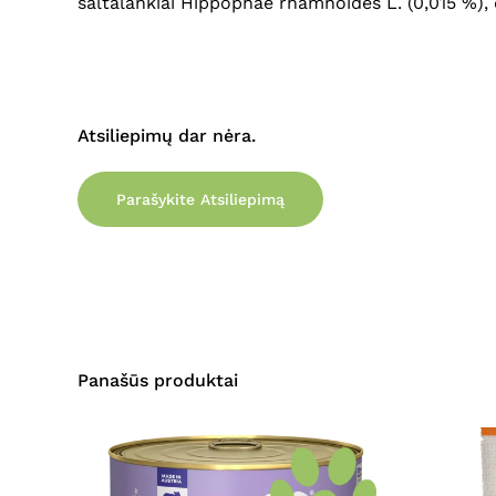
šaltalankiai Hippophae rhamnoides L. (0,015 %), 
Atsiliepimų dar nėra.
Parašykite Atsiliepimą
Panašūs produktai