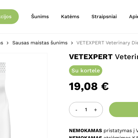
Krepšelis
Būkite pirmas aprašęs 
cijos
Šunims
Katėms
Straipsniai
Api
2kg”
El. pašto adresas nebu
ms
Sausas maistas šunims
VETEXPERT Veterinary Die
Jūsų įvertinimas
*
VETEXPERT
Veteri
Jūsų atsiliepimas
*
Su kortele
19,08
€
Pavadinimas
*
NEMOKAMAS
pristatymas į
NEMOKAMAS
atsiėmimas K