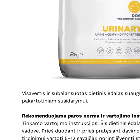
Visavertis ir subalansuotas dietinis ėdalas suau
pakartotiniam susidarymui.
Rekomenduojama paros norma ir vartojimo inst
Tinkamo vartojimo instrukcijos: Šis dietinis ė
vadove. Prieš duodant ir prieš pratęsiant davim
tirpinimui vartoti 5–12 savaičių; norint išvengti 