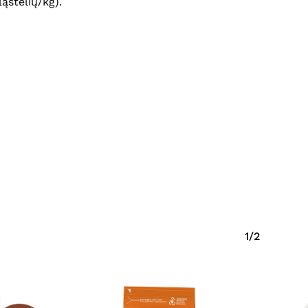
ąstelių/kg).
Krepšelyje nėra produktų.
Eiti Į Parduotuvę
1/2