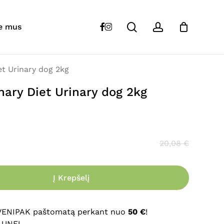
Close
Cart
search
account
“
VETEXPERT
Veterinary Diet Urinary dog
facebook
instagram
e mus
s skelbiamas.
Būtini laukeliai pažymėti
*
t Urinary dog 2kg
nary Diet Urinary dog 2kg
20,08
€
Į Krepšelį
El. paštas
*
 VENIPAK paštomatą perkant nuo
50 €
!
AUNE!