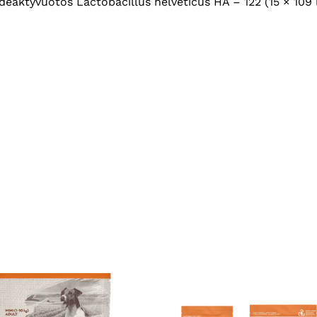
deaktyvuotos Lactobacillus helveticus HA – 122 (15 × 109 l