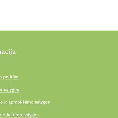
the
product
page
acija
 politika
ir sąlygos
mo ir apmokėjimo sąlygos
 ir keitimo sąlygos