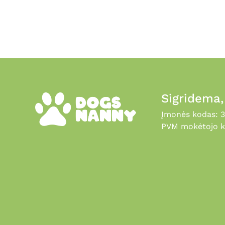
the
product
page
Sigridema
Įmonės kodas: 
PVM mokėtojo k