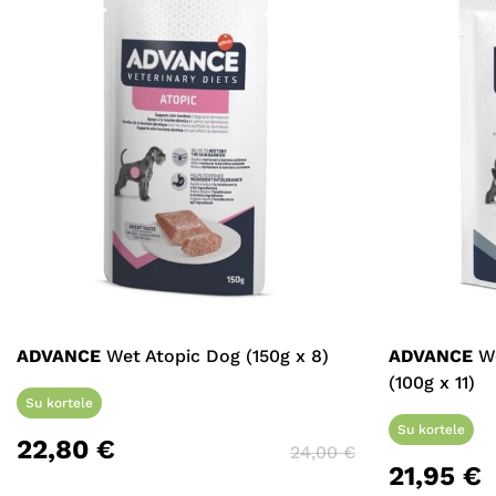
ADVANCE
Wet Atopic Dog (150g x 8)
ADVANCE
We
(100g x 11)
Su kortele
Su kortele
22,80
€
24,00
€
21,95
€