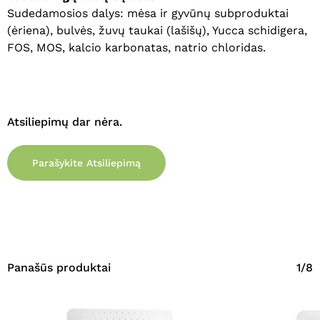
Sudedamosios dalys: mėsa ir gyvūnų subproduktai
Eiti Į Parduotuvę
(ėriena), bulvės, žuvų taukai (lašišų), Yucca schidigera,
FOS, MOS, kalcio karbonatas, natrio chloridas.
Atsiliepimų dar nėra.
Parašykite Atsiliepimą
Panašūs produktai
1/8