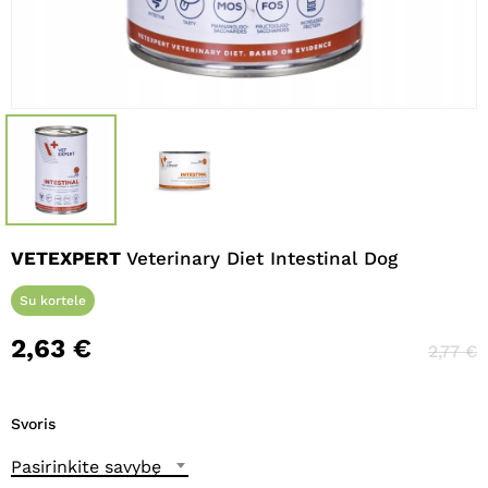
Pavadinimas
*
El. paštas
*
Noriu savo interneto naršyklėje
VETEXPERT
Veterinary Diet Intestinal Dog
išsaugoti vardą, el. pašto adresą ir
interneto puslapį, kad jų nebereiktų
Su kortele
įvesti iš naujo, kai kitą kartą vėl norėsiu
parašyti komentarą.
2,63
€
2,77
€
Svoris
Pasirinkite savybę