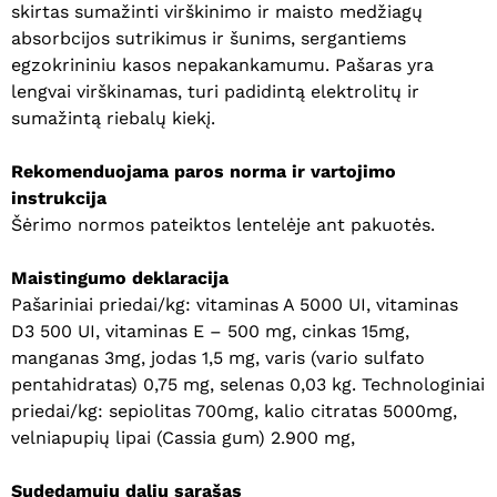
skirtas sumažinti virškinimo ir maisto medžiagų
absorbcijos sutrikimus ir šunims, sergantiems
egzokrininiu kasos nepakankamumu. Pašaras yra
lengvai virškinamas, turi padidintą elektrolitų ir
sumažintą riebalų kiekį.
Rekomenduojama paros norma ir vartojimo
instrukcija
Šėrimo normos pateiktos lentelėje ant pakuotės.
Maistingumo deklaracija
Pašariniai priedai/kg: vitaminas A 5000 UI, vitaminas
D3 500 UI, vitaminas E – 500 mg, cinkas 15mg,
manganas 3mg, jodas 1,5 mg, varis (vario sulfato
pentahidratas) 0,75 mg, selenas 0,03 kg. Technologiniai
priedai/kg: sepiolitas 700mg, kalio citratas 5000mg,
velniapupių lipai (Cassia gum) 2.900 mg,
Krepšelyje nėra produktų.
Sudedamųjų dalių sąrašas