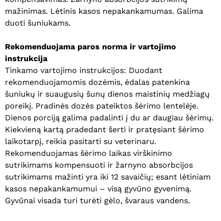
mažinimas. Lėtinis kasos nepakankamumas. Galima
duoti šuniukams.
Rekomenduojama paros norma ir vartojimo
instrukcija
Tinkamo vartojimo instrukcijos: Duodant
rekomenduojamomis dozėmis, ėdalas patenkina
šuniukų ir suaugusių šunų dienos maistinių medžiagų
poreikį. Pradinės dozės pateiktos šėrimo lentelėje.
Dienos porciją galima padalinti į du ar daugiau šėrimų.
Kiekvieną kartą pradedant šerti ir pratęsiant šėrimo
laikotarpį, reikia pasitarti su veterinaru.
Rekomenduojamas šėrimo laikas virškinimo
sutrikimams kompensuoti ir žarnyno absorbcijos
sutrikimams mažinti yra iki 12 savaičių; esant lėtiniam
kasos nepakankamumui – visą gyvūno gyvenimą.
Gyvūnai visada turi turėti gėlo, švaraus vandens.