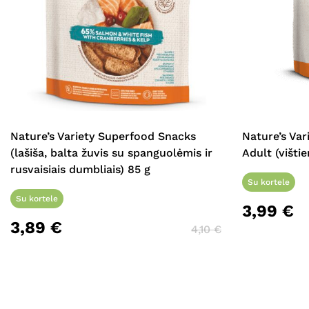
Nature’s Variety Superfood Snacks
Nature’s Va
(lašiša, balta žuvis su spanguolėmis ir
Adult (višti
rusvaisiais dumbliais) 85 g
Su kortele
Su kortele
3,99
€
3,89
€
4,10
€