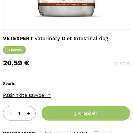
Pavadinimas
*
VETEXPERT
Veterinary Diet Intestinal dog
El. paštas
*
Su kortele
20,59
€
21,67
€
Noriu savo interneto naršyklėje
išsaugoti vardą, el. pašto adresą ir
interneto puslapį, kad jų nebereiktų
Svoris
įvesti iš naujo, kai kitą kartą vėl norėsiu
parašyti komentarą.
Pasirinkite savybę
Į Krepšelį