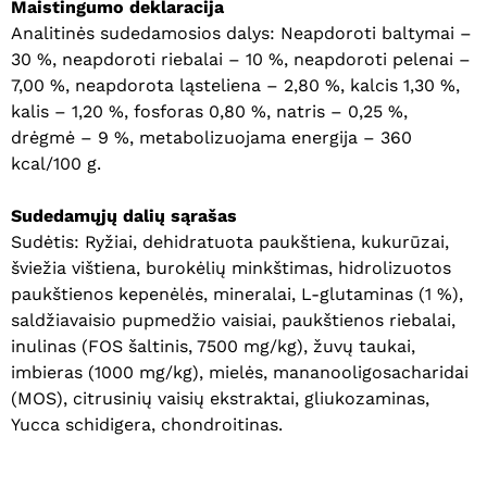
Maistingumo deklaracija
Analitinės sudedamosios dalys: Neapdoroti baltymai –
30 %, neapdoroti riebalai – 10 %, neapdoroti pelenai –
7,00 %, neapdorota ląsteliena – 2,80 %, kalcis 1,30 %,
kalis – 1,20 %, fosforas 0,80 %, natris – 0,25 %,
drėgmė – 9 %, metabolizuojama energija – 360
Krepšelyje nėra produktų.
kcal/100 g.
Eiti Į Parduotuvę
Sudedamųjų dalių sąrašas
Sudėtis: Ryžiai, dehidratuota paukštiena, kukurūzai,
šviežia vištiena, burokėlių minkštimas, hidrolizuotos
paukštienos kepenėlės, mineralai, L-glutaminas (1 %),
saldžiavaisio pupmedžio vaisiai, paukštienos riebalai,
inulinas (FOS šaltinis, 7500 mg/kg), žuvų taukai,
imbieras (1000 mg/kg), mielės, mananooligosacharidai
(MOS), citrusinių vaisių ekstraktai, gliukozaminas,
Yucca schidigera, chondroitinas.