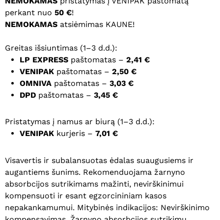
NEMOKAMAS
pristatymas į VENIPAK paštomatą
perkant nuo
50 €
!
NEMOKAMAS
atsiėmimas KAUNE!
Greitas išsiuntimas (1–3 d.d.):
LP EXPRESS
paštomatas –
2,41 €
VENIPAK
paštomatas –
2,50 €
OMNIVA
paštomatas –
3,03 €
DPD
paštomatas –
3,45 €
Pristatymas į namus ar biurą (1–3 d.d.):
VENIPAK
kurjeris –
7,01 €
Visavertis ir subalansuotas ėdalas suaugusiems ir
augantiems šunims. Rekomenduojama žarnyno
absorbcijos sutrikimams mažinti, nevirškinimui
kompensuoti ir esant egzorcininiam kasos
nepakankamumui. Mitybinės indikacijos: Nevirškinimo
kompensavimas. Žarnyno absorbcijos sutrikimų