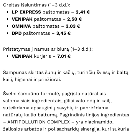
Greitas išsiuntimas (1–3 d.d.):
LP EXPRESS
paštomatas –
2,41 €
VENIPAK
paštomatas –
2,50 €
OMNIVA
paštomatas –
3,03 €
DPD
paštomatas –
3,45 €
Pristatymas į namus ar biurą (1–3 d.d.):
VENIPAK
kurjeris –
7,01 €
Šampūnas skirtas šunų ir kačių, turinčių šviesų ir baltą
kailį, higienai ir priežiūrai.
Švelni šampūno formulė, pagrįsta natūraliais
valomaisiais ingredientais, giliai valo odą ir kailį,
suteikdama apsauginių savybių ir pabrėždama
natūralų kailio baltumą. Pagrindinis linijos ingredientas
– ANTIPOLLUTION COMPLEX – yra niacinamido,
žaliosios arbatos ir polisacharidų sinergija, kuri sukuria