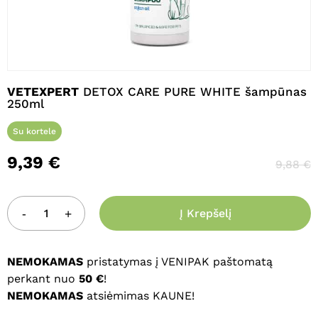
Pavadinimas
*
VETEXPERT
DETOX CARE PURE WHITE šampūnas
250ml
El. paštas
*
Su kortele
9,39
€
9,88
€
Noriu savo interneto naršyklėje
išsaugoti vardą, el. pašto adresą ir
interneto puslapį, kad jų nebereiktų
Į Krepšelį
įvesti iš naujo, kai kitą kartą vėl norėsiu
parašyti komentarą.
NEMOKAMAS
pristatymas į VENIPAK paštomatą
perkant nuo
50 €
!
NEMOKAMAS
atsiėmimas KAUNE!