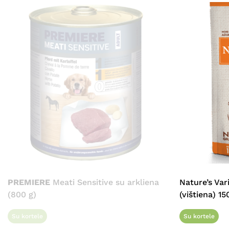
PREMIERE
Meati Sensitive su arkliena
Nature’s Var
(800 g)
(vištiena) 15
Su kortele
Su kortele