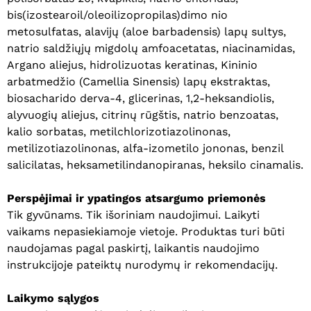
bis(izostearoil/oleoilizopropilas)dimo nio
metosulfatas, alavijų (aloe barbadensis) lapų sultys,
natrio saldžiųjų migdolų amfoacetatas, niacinamidas,
Argano aliejus, hidrolizuotas keratinas, Kininio
arbatmedžio (Camellia Sinensis) lapų ekstraktas,
biosacharido derva-4, glicerinas, 1,2-heksandiolis,
alyvuogių aliejus, citrinų rūgštis, natrio benzoatas,
kalio sorbatas, metilchlorizotiazolinonas,
metilizotiazolinonas, alfa-izometilo jononas, benzil
Krepšelyje nėra produktų.
salicilatas, heksametilindanopiranas, heksilo cinamalis.
Eiti Į Parduotuvę
Perspėjimai ir ypatingos atsargumo priemonės
Tik gyvūnams. Tik išoriniam naudojimui. Laikyti
vaikams nepasiekiamoje vietoje. Produktas turi būti
naudojamas pagal paskirtį, laikantis naudojimo
instrukcijoje pateiktų nurodymų ir rekomendacijų.
Laikymo sąlygos