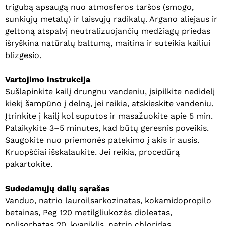
trigubą apsaugą nuo atmosferos taršos (smogo,
sunkiųjų metalų) ir laisvųjų radikalų. Argano aliejaus ir
geltoną atspalvį neutralizuojančių medžiagų priedas
išryškina natūralų baltumą, maitina ir suteikia kailiui
blizgesio.
Vartojimo instrukcija
Sušlapinkite kailį drungnu vandeniu, įsipilkite nedidelį
kiekį šampūno į delną, jei reikia, atskieskite vandeniu.
Įtrinkite į kailį kol suputos ir masažuokite apie 5 min.
Palaikykite 3–5 minutes, kad būtų geresnis poveikis.
Saugokite nuo priemonės patekimo į akis ir ausis.
Kruopščiai išskalaukite. Jei reikia, procedūrą
pakartokite.
Sudedamųjų dalių sąrašas
Vanduo, natrio lauroilsarkozinatas, kokamidopropilo
betainas, Peg 120 metilgliukozės dioleatas,
polisorbatas 20, kvapiklis, natrio chloridas,