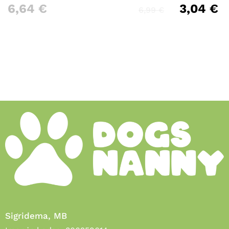
6,64
€
3,04
€
6,99
€
Sigridema, MB