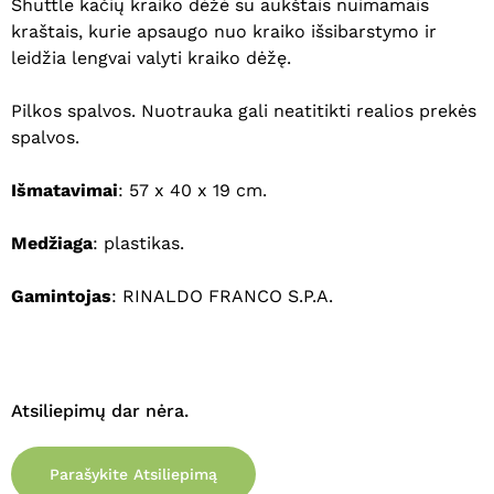
Shuttle kačių kraiko dėžė su aukštais nuimamais
kraštais, kurie apsaugo nuo kraiko išsibarstymo ir
leidžia lengvai valyti kraiko dėžę.
Pilkos spalvos. Nuotrauka gali neatitikti realios prekės
spalvos.
Išmatavimai
: 57 x 40 x 19 cm.
Medžiaga
: plastikas.
Gamintojas
: RINALDO FRANCO S.P.A.
Krepšelyje nėra produktų.
Eiti Į Parduotuvę
Atsiliepimų dar nėra.
Parašykite Atsiliepimą