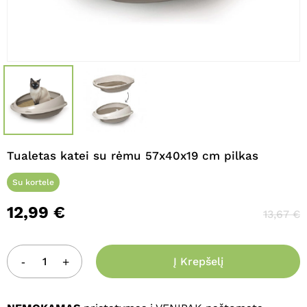
Pavadinimas
*
El. paštas
*
Noriu savo interneto naršyklėje
Tualetas katei su rėmu 57x40x19 cm pilkas
išsaugoti vardą, el. pašto adresą ir
interneto puslapį, kad jų nebereiktų
Su kortele
įvesti iš naujo, kai kitą kartą vėl norėsiu
12,99
€
parašyti komentarą.
13,67
€
Į Krepšelį