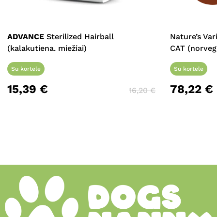
ADVANCE
Sterilized Hairball
Nature’s Va
(kalakutiena. miežiai)
CAT (norvegi
Su kortele
Su kortele
15,39
€
78,22
€
16,20
€