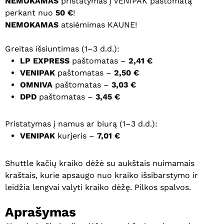
NEMOKAMAS
pristatymas į VENIPAK paštomatą
perkant nuo
50 €
!
NEMOKAMAS
atsiėmimas KAUNE!
Greitas išsiuntimas (1–3 d.d.):
LP EXPRESS
paštomatas –
2,41 €
VENIPAK
paštomatas –
2,50 €
OMNIVA
paštomatas –
3,03 €
DPD
paštomatas –
3,45 €
Pristatymas į namus ar biurą (1–3 d.d.):
VENIPAK
kurjeris –
7,01 €
Shuttle kačių kraiko dėžė su aukštais nuimamais
kraštais, kurie apsaugo nuo kraiko išsibarstymo ir
leidžia lengvai valyti kraiko dėžę. Pilkos spalvos.
Aprašymas