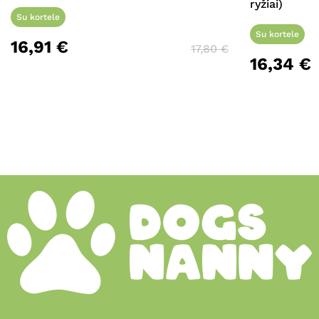
ryžiai)
Su kortele
Su kortele
16,91
€
17,80
€
16,34
€