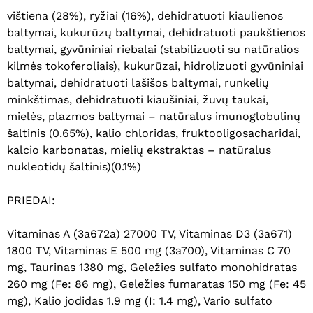
vištiena (28%), ryžiai (16%), dehidratuoti kiaulienos
baltymai, kukurūzų baltymai, dehidratuoti paukštienos
baltymai, gyvūniniai riebalai (stabilizuoti su natūralios
kilmės tokoferoliais), kukurūzai, hidrolizuoti gyvūniniai
baltymai, dehidratuoti lašišos baltymai, runkelių
minkštimas, dehidratuoti kiaušiniai, žuvų taukai,
mielės, plazmos baltymai – natūralus imunoglobulinų
šaltinis (0.65%), kalio chloridas, fruktooligosacharidai,
kalcio karbonatas, mielių ekstraktas – natūralus
nukleotidų šaltinis)(0.1%)
PRIEDAI:
Vitaminas A (3a672a) 27000 TV, Vitaminas D3 (3a671)
1800 TV, Vitaminas E 500 mg (3a700), Vitaminas C 70
mg, Taurinas 1380 mg, Geležies sulfato monohidratas
260 mg (Fe: 86 mg), Geležies fumaratas 150 mg (Fe: 45
mg), Kalio jodidas 1.9 mg (I: 1.4 mg), Vario sulfato