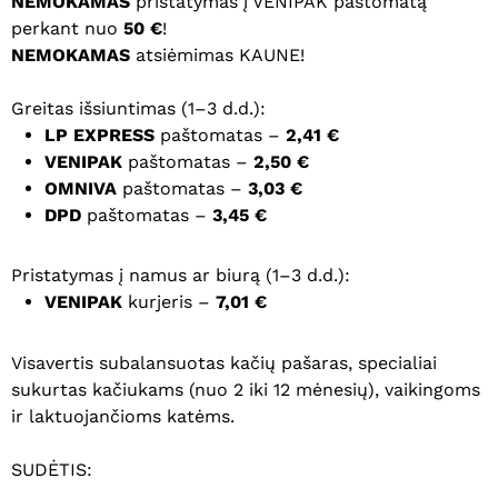
NEMOKAMAS
pristatymas į VENIPAK paštomatą
perkant nuo
50 €
!
NEMOKAMAS
atsiėmimas KAUNE!
Greitas išsiuntimas (1–3 d.d.):
LP EXPRESS
paštomatas –
2,41 €
VENIPAK
paštomatas –
2,50 €
OMNIVA
paštomatas –
3,03 €
DPD
paštomatas –
3,45 €
Pristatymas į namus ar biurą (1–3 d.d.):
VENIPAK
kurjeris –
7,01 €
Visavertis subalansuotas kačių pašaras, specialiai
sukurtas kačiukams (nuo 2 iki 12 mėnesių), vaikingoms
ir laktuojančioms katėms.
SUDĖTIS: