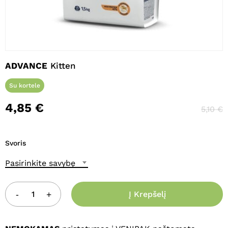
Pavadinimas
*
El. paštas
*
ADVANCE
Kitten
Su kortele
Noriu savo interneto naršyklėje
4,85
€
5,10
€
išsaugoti vardą, el. pašto adresą ir
interneto puslapį, kad jų nebereiktų
įvesti iš naujo, kai kitą kartą vėl norėsiu
Svoris
parašyti komentarą.
Pasirinkite savybę
Į Krepšelį