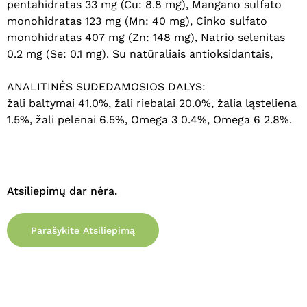
pentahidratas 33 mg (Cu: 8.8 mg), Mangano sulfato
Krepšelyje nėra produktų.
monohidratas 123 mg (Mn: 40 mg), Cinko sulfato
monohidratas 407 mg (Zn: 148 mg), Natrio selenitas
Eiti Į Parduotuvę
0.2 mg (Se: 0.1 mg). Su natūraliais antioksidantais,
ANALITINĖS SUDEDAMOSIOS DALYS:
žali baltymai 41.0%, žali riebalai 20.0%, žalia ląsteliena
1.5%, žali pelenai 6.5%, Omega 3 0.4%, Omega 6 2.8%.
Atsiliepimų dar nėra.
Parašykite Atsiliepimą