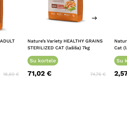
L ADULT
Nature’s Variety HEALTHY GRAINS
Natur
STERILIZED CAT (lašiša) 7kg
Cat (l
Su kortele
Su k
71,02
€
2,5
18,60
€
74,76
€