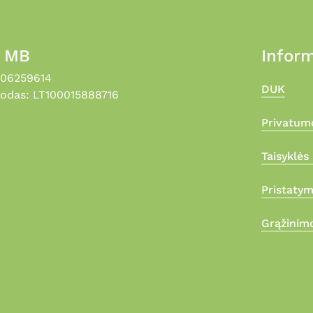
, MB
Inform
306259614
DUK
odas: LT100015888716
Privatumo
Taisyklės 
Pristaty
Grąžinimo