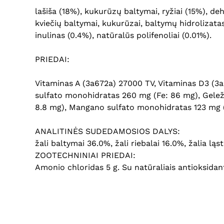
lašiša (18%), kukurūzų baltymai, ryžiai (15%), dehi
kviečių baltymai, kukurūzai, baltymų hidrolizata
inulinas (0.4%), natūralūs polifenoliai (0.01%).
PRIEDAI:
Vitaminas A (3a672a) 27000 TV, Vitaminas D3 (3a
sulfato monohidratas 260 mg (Fe: 86 mg), Geležie
8.8 mg), Mangano sulfato monohidratas 123 mg (M
ANALITINĖS SUDEDAMOSIOS DALYS:
žali baltymai 36.0%, žali riebalai 16.0%, žalia l
ZOOTECHNINIAI PRIEDAI:
Amonio chloridas 5 g. Su natūraliais antioksidant