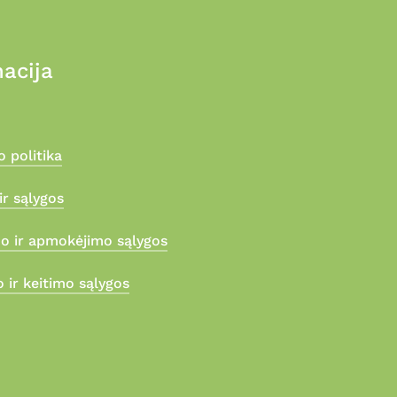
acija
 politika
ir sąlygos
mo ir apmokėjimo sąlygos
 ir keitimo sąlygos