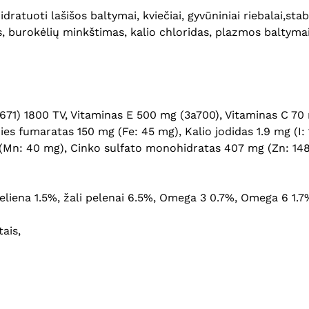
dratuoti lašišos baltymai, kviečiai, gyvūniniai riebalai,stab
s, burokėlių minkštimas, kalio chloridas, plazmos baltyma
671) 1800 TV, Vitaminas E 500 mg (3a700), Vitaminas C 70 
s fumaratas 150 mg (Fe: 45 mg), Kalio jodidas 1.9 mg (I: 
n: 40 mg), Cinko sulfato monohidratas 407 mg (Zn: 148 m
ąsteliena 1.5%, žali pelenai 6.5%, Omega 3 0.7%, Omega 6 1.7
ais,