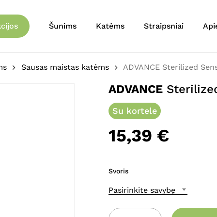
Krepšelis
Būkite pirmas aprašęs 
cijos
Šunims
Katėms
Straipsniai
Api
miežiai)”
El. pašto adresas nebu
ms
Sausas maistas katėms
ADVANCE Sterilized Sensit
Jūsų įvertinimas
*
ADVANCE
Sterilize
Jūsų atsiliepimas
*
Su kortele
15,39
€
Svoris
Pasirinkite savybę
Pavadinimas
*