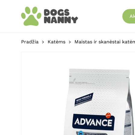
Skip
to
Ak
main
content
Pradžia
Katėms
Maistas ir skanėstai katė