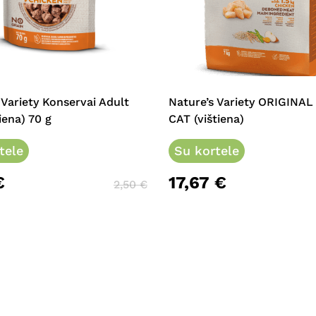
This
product
has
multiple
 Variety Konservai Adult
Nature’s Variety ORIGINA
variants.
iena) 70 g
CAT (vištiena)
The
tele
options
Su kortele
may
€
17,67
€
be
2,50
€
chosen
on
the
product
page