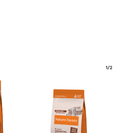
Eiti Į Parduotuvę
1/2