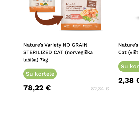
Nature’s Variety NO GRAIN
Nature’s
STERILIZED CAT (norvegiška
Cat (višt
lašiša) 7kg
Su kor
Su kortele
2,38
78,22
€
82,34
€