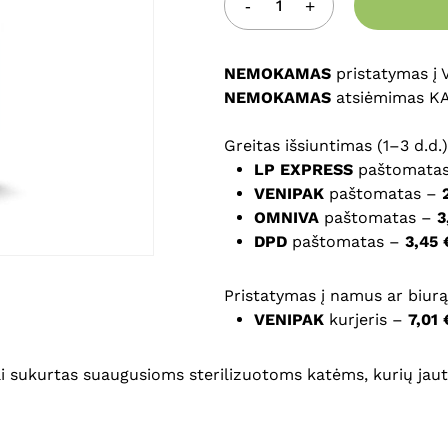
Noriu savo interneto na
NEMOKAMAS
puslapį, kad jų nebereiktų 
pristatymas į
NEMOKAMAS
komentarą.
atsiėmimas K
Greitas išsiuntimas (1–3 d.d.)
LP EXPRESS
paštomata
VENIPAK
paštomatas –
OMNIVA
paštomatas –
3
DPD
paštomatas –
3,45 
Pristatymas į namus ar biurą 
VENIPAK
kurjeris –
7,01 
ai sukurtas suaugusioms sterilizuotoms katėms, kurių jaut