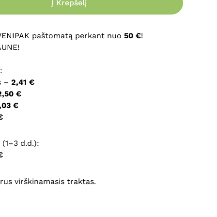
Į Krepšelį
ršyklėje išsaugoti vardą, el. pašto adresą ir interneto
įvesti iš naujo, kai kitą kartą vėl norėsiu parašyti
 VENIPAK paštomatą perkant nuo
50 €
!
AUNE!
:
s –
2,41 €
2,50 €
,03 €
€
(1–3 d.d.):
€
rus virškinamasis traktas.