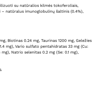
ilizuoti su natūralios kilmės tokoferoliais,
i – natūralus imunoglobulinų šaltinis (0.4%),
mg, Biotinas 0.24 mg, Taurinas 1200 mg, Geležies
1.4 mg), Vario sulfato pentahidratas 33 mg (Cu:
g), Natrio selenitas 0.2 mg (Se: 0.1 mg),
%
Krepšelyje nėra produktų.