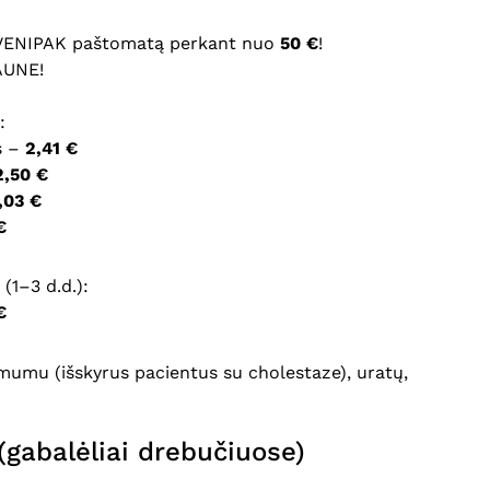
 VENIPAK paštomatą perkant nuo
50 €
!
ršyklėje išsaugoti vardą, el. pašto adresą ir interneto
AUNE!
įvesti iš naujo, kai kitą kartą vėl norėsiu parašyti
:
s –
2,41 €
2,50 €
,03 €
€
(1–3 d.d.):
€
umu (išskyrus pacientus su cholestaze), uratų,
(gabalėliai drebučiuose)