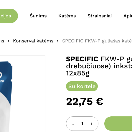
Krepšelis
Būkite pirmas aprašęs 
cijos
Šunims
Katėms
Straipsniai
Api
drebučiuose) inkstams i
El. pašto adresas nebu
ms
Konservai katėms
SPECIFIC FKW-P guliašas katėm
Jūsų įvertinimas
*
SPECIFIC
FKW-P gul
drebučiuose) inkst
Jūsų atsiliepimas
*
12x85g
Su kortele
22,75
€
Pavadinimas
*