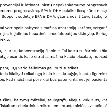
s prevencijai ir lėtinant inkstų nepakankamumo progresavi
mumo progresavimą. EPA ir DHA palaiko liesą kūno masę, g
upport sudėtyje EPA ir DHA, gaunamos iš žuvų taukų, o jų 
iškai vertingais baltymais mažina azotemiją katėms, ser
ir galimos hepatinės encefalopatijos tikimybę. Biologi
ekiu.
ų ir uratų koncentraciją šlapime. Tai kartu su šarminiu šl
tyje esantis kalio citratas mažina kalcio oksalatų nuosėd
enų ligų vario šalinimas gali būti sutrikęs.
deda išlaikyti reikalingą kalio kiekį kraujyje, inkstų ligom
bę, kad maistiniai poreikiai bus patenkinti, net jei pacient
iaušinių baltymų milteliai, saulėgrąžų aliejus, kukurūzų kra
i (įskaitant chelatinius mikroelementus), mielės, gysločio s