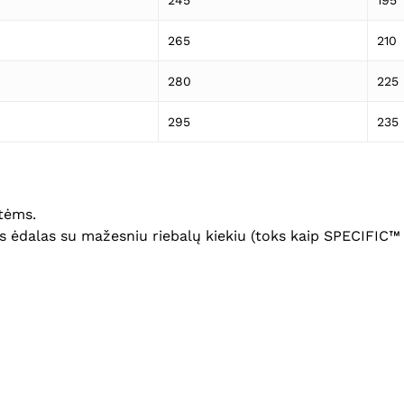
245
195
265
210
280
225
295
235
tėms.
is ėdalas su mažesniu riebalų kiekiu (toks kaip SPECIF