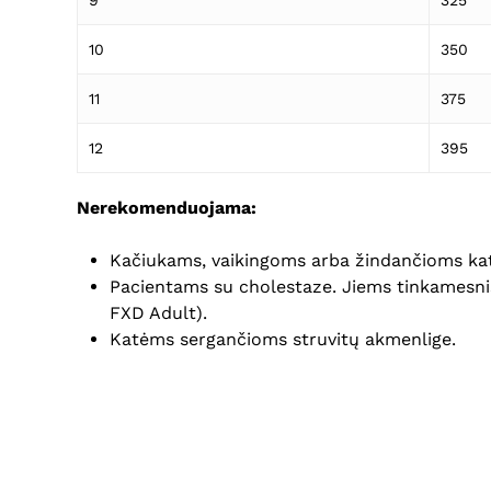
9
325
10
350
11
375
12
395
Nerekomenduojama:
Kačiukams, vaikingoms arba žindančioms ka
Pacientams su cholestaze. Jiems tinkamesn
FXD Adult).
Katėms sergančioms struvitų akmenlige.