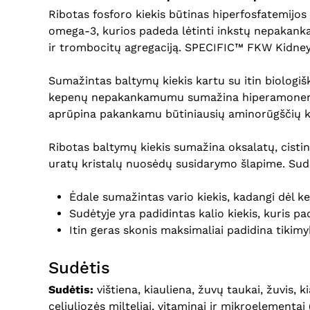
Ribotas fosforo kiekis būtinas hiperfosfatemijo
omega-3, kurios padeda lėtinti inkstų nepakanka
ir trombocitų agregaciją. SPECIFIC™ FKW Kidney S
Sumažintas baltymų kiekis kartu su itin biolog
kepenų nepakankamumu sumažina hiperamonemijos 
aprūpina pakankamu būtiniausių aminorūgščių ki
Ribotas baltymų kiekis sumažina oksalatų, cistin
uratų kristalų nuosėdų susidarymo šlapime. Sudė
Ėdale sumažintas vario kiekis, kadangi dėl kep
Sudėtyje yra padidintas kalio kiekis, kuris pa
Itin geras skonis maksimaliai padidina tikimy
Sudėtis
Sudėtis:
vištiena, kiauliena, žuvų taukai, žuvis, k
celiuliozės milteliai, vitaminai ir mikroelementa