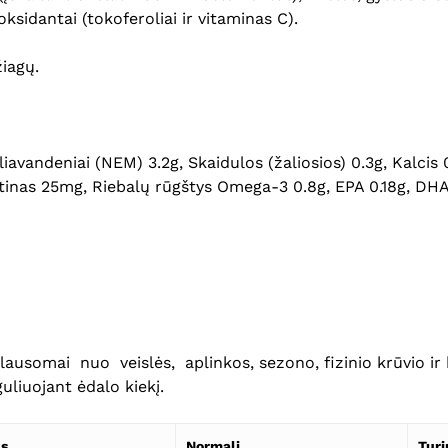
ksidantai (tokoferoliai ir vitaminas C).
žiagų.
ngliavandeniai (NEM) 3.2g, Skaidulos (žaliosios) 0.3g, Kalcis 
itinas 25mg, Riebalų rūgštys Omega-3 0.8g, EPA 0.18g, DHA 
iklausomai nuo veislės, aplinkos, sezono, fizinio krūvio i
guliuojant ėdalo kiekį.
us
Normali
Turi