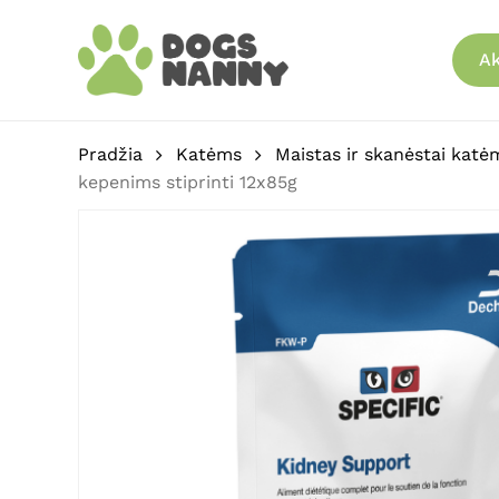
Skip
to
Ak
main
content
Pradžia
Katėms
Maistas ir skanėstai katė
kepenims stiprinti 12x85g