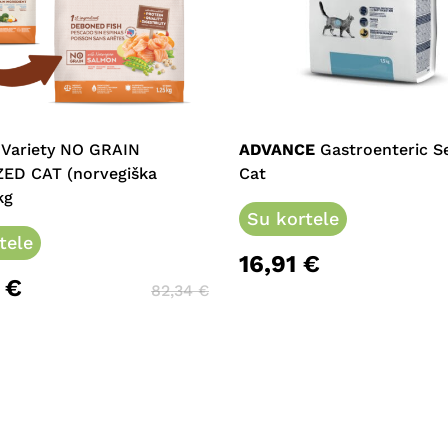
This
product
has
multiple
 Variety NO GRAIN
ADVANCE
Gastroenteric Se
variants.
ZED CAT (norvegiška
Cat
The
kg
options
Su kortele
tele
may
16,91
€
be
2
€
chosen
82,34
€
on
the
product
page