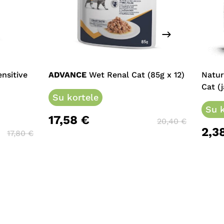
nsitive
ADVANCE
Wet Renal Cat (85g x 12)
Natur
Cat (j
Su kortele
Su k
17,58
€
20,40
€
2,3
17,80
€