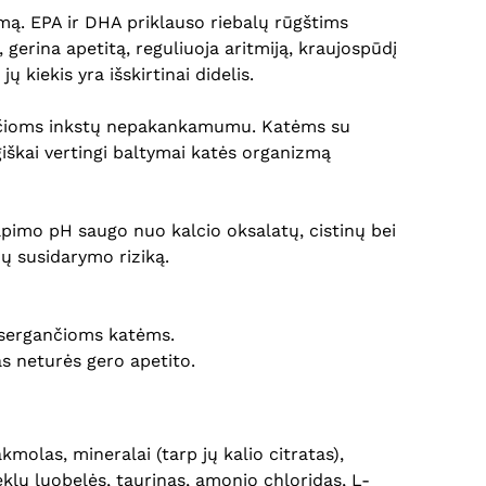
mą. EPA ir DHA priklauso riebalų rūgštims
erina apetitą, reguliuoja aritmiją, kraujospūdį
kiekis yra išskirtinai didelis.
gančioms inkstų nepakankamumu. Katėms su
škai vertingi baltymai katės organizmą
apimo pH saugo nuo kalcio oksalatų, cistinų bei
ų susidarymo riziką.
is sergančioms katėms.
as neturės gero apetito.
kmolas, mineralai (tarp jų kalio citratas),
ėklų luobelės, taurinas, amonio chloridas, L-