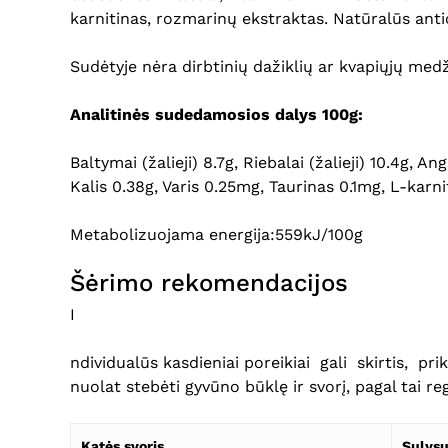
karnitinas, rozmarinų ekstraktas. Natūralūs antio
Sudėtyje nėra dirbtinių dažiklių ar kvapiųjų med
Analitinės sudedamosios dalys 100g:
Baltymai (žalieji) 8.7g, Riebalai (žalieji) 10.4g, A
Kalis 0.38g, Varis 0.25mg, Taurinas 0.1mg, L-karn
Metabolizuojama energija:559kJ/100g
Šėrimo rekomendacijos
I
ndividualūs kasdieniai poreikiai gali skirtis, pr
nuolat stebėti gyvūno būklę ir svorį, pagal tai re
Katės svoris
Sulys