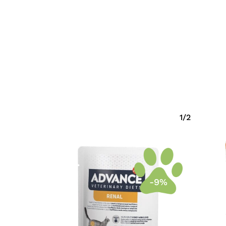
1/2
-9%