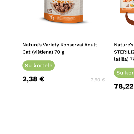
Nature’s Variety Konservai Adult
Nature’s
Cat (vištiena) 70 g
STERILI
lašiša) 7
Su kortele
Su kor
2,38
€
2,50
€
78,2