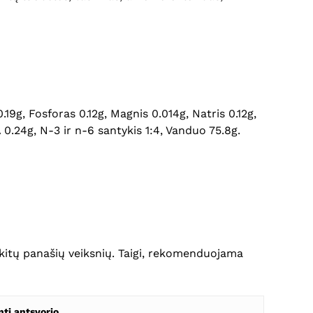
0.19g, Fosforas 0.12g, Magnis 0.014g, Natris 0.12g,
0.24g, N-3 ir n-6 santykis 1:4, Vanduo 75.8g.
r kitų panašių veiksnių. Taigi, rekomenduojama
nti antsvorio