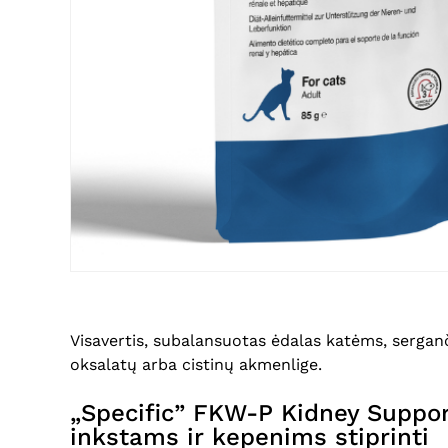
Visavertis, subalansuotas ėdalas katėms, serga
oksalatų arba cistinų akmenlige.
„Specific” FKW-P Kidney Support
inkstams ir kepenims stiprinti