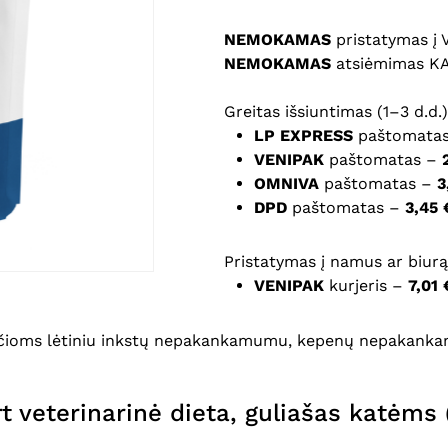
NEMOKAMAS
pristatymas į
Noriu savo interneto na
NEMOKAMAS
atsiėmimas K
puslapį, kad jų nebereiktų 
komentarą.
Greitas išsiuntimas (1–3 d.d.)
LP EXPRESS
paštomata
VENIPAK
paštomatas –
OMNIVA
paštomatas –
3
DPD
paštomatas –
3,45 
Pristatymas į namus ar biurą 
VENIPAK
kurjeris –
7,01 
nčioms lėtiniu inkstų nepakankamumu, kepenų nepakankam
 veterinarinė dieta, guliašas katėms 