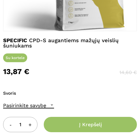
Pavadinimas
*
SPECIFIC
CPD-S augantiems mažųjų veislių
šuniukams
El. paštas
*
Su kortele
13,87
€
14,60
€
Noriu savo interneto naršyklėje
išsaugoti vardą, el. pašto adresą ir
interneto puslapį, kad jų nebereiktų
Svoris
įvesti iš naujo, kai kitą kartą vėl norėsiu
parašyti komentarą.
Pasirinkite savybę
Į Krepšelį