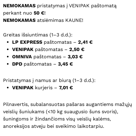
NEMOKAMAS
pristatymas į VENIPAK paštomatą
perkant nuo
50 €
!
NEMOKAMAS
atsiėmimas KAUNE!
Greitas išsiuntimas (1–3 d.d.):
LP EXPRESS
paštomatas –
2,41 €
VENIPAK
paštomatas –
2,50 €
OMNIVA
paštomatas –
3,03 €
DPD
paštomatas –
3,45 €
Pristatymas į namus ar biurą (1–3 d.d.):
VENIPAK
kurjeris –
7,01 €
Pilnavertis, subalansuotas pašaras augantiems mažųjų
veislių šuniukams (<10 kg suaugusio šuns svoris),
šuningoms ir žindančioms visų veislių kalėms,
anoreksijos atveju bei sveikimo laikotarpiu.