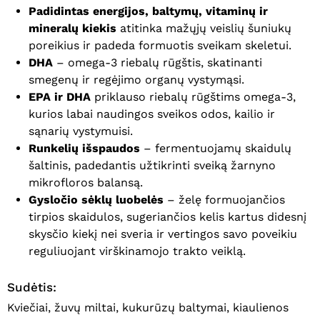
Padidintas energijos, baltymų, vitaminų ir
mineralų kiekis
atitinka mažųjų veislių šuniukų
poreikius ir padeda formuotis sveikam skeletui.
DHA
– omega-3 riebalų rūgštis, skatinanti
smegenų ir regėjimo organų vystymąsi.
EPA ir DHA
priklauso riebalų rūgštims omega-3,
kurios labai naudingos sveikos odos, kailio ir
sąnarių vystymuisi.
Runkelių išspaudos
– fermentuojamų skaidulų
šaltinis, padedantis užtikrinti sveiką žarnyno
mikrofloros balansą.
Gysločio sėklų luobelės
– želę formuojančios
tirpios skaidulos, sugeriančios kelis kartus didesnį
skysčio kiekį nei sveria ir vertingos savo poveikiu
reguliuojant virškinamojo trakto veiklą.
Sudėtis:
Kviečiai, žuvų miltai, kukurūzų baltymai, kiaulienos