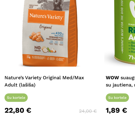
Nature’s Variety Original Med/Max
WOW
suaugu
Adult (lašiša)
su jautiena,
Su kortele
Su kortele
22,80
€
1,89
€
24,00
€