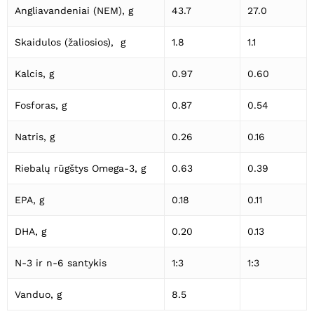
Angliavandeniai (NEM), g
43.7
27.0
Skaidulos (žaliosios), g
1.8
1.1
Kalcis, g
0.97
0.60
Fosforas, g
0.87
0.54
Natris, g
0.26
0.16
Riebalų rūgštys Omega-3, g
0.63
0.39
EPA, g
0.18
0.11
DHA, g
0.20
0.13
N-3 ir n-6 santykis
1:3
1:3
Vanduo, g
8.5