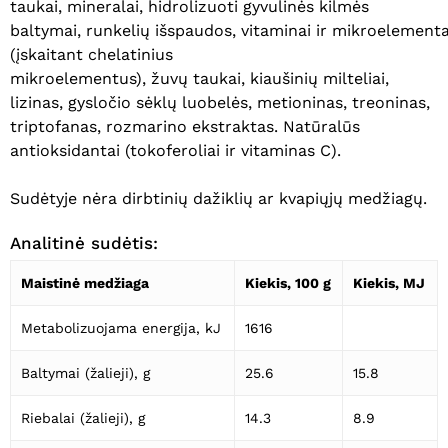
taukai, mineralai, hidrolizuoti gyvulinės kilmės
baltymai, runkelių išspaudos, vitaminai ir mikroelementa
(įskaitant chelatinius
mikroelementus), žuvų taukai, kiaušinių milteliai,
lizinas, gysločio sėklų luobelės, metioninas, treoninas,
triptofanas, rozmarino ekstraktas. Natūralūs
antioksidantai (tokoferoliai ir vitaminas C).
Sudėtyje nėra dirbtinių dažiklių ar kvapiųjų medžiagų.
Analitinė sudėtis:
Maistinė medžiaga
Kiekis, 100 g
Kiekis, MJ
Metabolizuojama energija, kJ
1616
Baltymai (žalieji), g
25.6
15.8
Krepšelyje nėra produktų.
Riebalai (žalieji), g
14.3
8.9
Eiti Į Parduotuvę