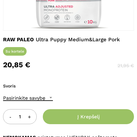
Pavadinimas
*
RAW PALEO
Ultra Puppy Medium&Large Pork
El. paštas
*
Su kortele
20,85
€
21,95
€
Noriu savo interneto naršyklėje
išsaugoti vardą, el. pašto adresą ir
interneto puslapį, kad jų nebereiktų
Svoris
įvesti iš naujo, kai kitą kartą vėl norėsiu
parašyti komentarą.
Pasirinkite savybę
Į Krepšelį