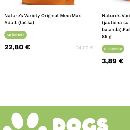
Nature’s Variety Original Med/Max
Nature’s Va
Adult (lašiša)
(jautiena su 
balanda).Paš
Su kortele
85 g
22,80
€
24,00
€
Su kortele
3,89
€