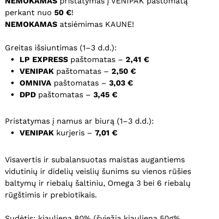
NEMOKAMAS
pristatymas į VENIPAK paštomatą
perkant nuo
50 €
!
NEMOKAMAS
atsiėmimas KAUNE!
Greitas išsiuntimas (1–3 d.d.):
LP EXPRESS
paštomatas –
2,41 €
VENIPAK
paštomatas –
2,50 €
OMNIVA
paštomatas –
3,03 €
DPD
paštomatas –
3,45 €
Pristatymas į namus ar biurą (1–3 d.d.):
VENIPAK
kurjeris –
7,01 €
Visavertis ir subalansuotas maistas augantiems
vidutinių ir didelių veislių šunims su vienos rūšies
baltymų ir riebalų šaltiniu, Omega 3 bei 6 riebalų
rūgštimis ir prebiotikais.
Sudėtis: kiauliena 80% (šviežia kiauliena 50g%,