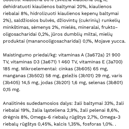
dehidratuoti kiaulienos baltymai 20%, kiaulienos
riebalai 8%, hidrolizuoti kiaulienos kepenų baltymai
2%), saldžiosios bulvės, džiovintų (cukrinių) runkelių
minkštimas, sėmenys 2%, mielės, mineralai, frukto-
oligosacharidai 0,2%, jūros dumblių miltai, mielių
produktai (mananooligosacharidai) 0,1%, Mojave yucca.
Maistingumo priedai/kg: vitaminas A (3a672a) 21 900
TV, vitaminas D3 (3a671) 1 460 TV, vitaminas E (3a700)
185 mg. Mikroelementai: cinkas (3b605) 65 mg,
manganas (3b502) 58 mg, geležis (3b101) 29 mg, varis
(3b405) 14,5 mg, jodas (3b201) 1,6 mg, selenas (3b801)
0,15 mg.
Analitinės sudedamosios dalys: žali baltymai 33%, žali
riebalai 19%, žalia ląsteliena 2,9%, žali pelenai 8,6%,
drėgnis 8%, Omega-6 riebalų rūgštys 2,7%, Omega-3
riebalų rūgštys 0,45%, kalcis 1,35%, fosforas 1,0%. .