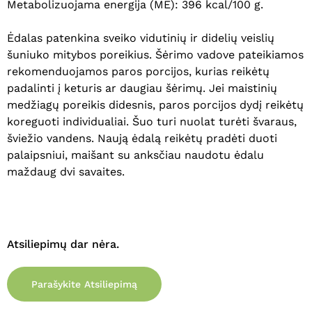
Metabolizuojama energija (ME): 396 kcal/100 g.
Ėdalas patenkina sveiko vidutinių ir didelių veislių
šuniuko mitybos poreikius. Šėrimo vadove pateikiamos
Krepšelyje nėra produktų.
rekomenduojamos paros porcijos, kurias reikėtų
padalinti į keturis ar daugiau šėrimų. Jei maistinių
Eiti Į Parduotuvę
medžiagų poreikis didesnis, paros porcijos dydį reikėtų
koreguoti individualiai. Šuo turi nuolat turėti švaraus,
šviežio vandens. Naują ėdalą reikėtų pradėti duoti
palaipsniui, maišant su anksčiau naudotu ėdalu
maždaug dvi savaites.
Atsiliepimų dar nėra.
Parašykite Atsiliepimą