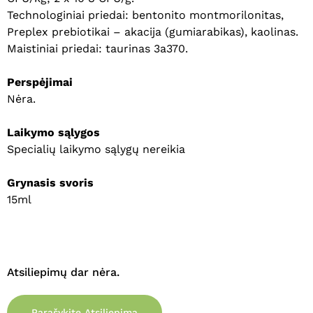
Technologiniai priedai: bentonito montmorilonitas,
Preplex prebiotikai – akacija (gumiarabikas), kaolinas.
Maistiniai priedai: taurinas 3a370.
Perspėjimai
Nėra.
Laikymo sąlygos
Specialių laikymo sąlygų nereikia
Grynasis svoris
15ml
Krepšelyje nėra produktų.
Eiti Į Parduotuvę
Atsiliepimų dar nėra.
Parašykite Atsiliepimą