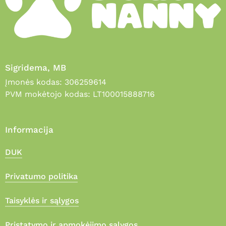
Sigridema, MB
Įmonės kodas: 306259614
PVM mokėtojo kodas: LT100015888716
Informacija
DUK
Privatumo politika
Taisyklės ir sąlygos
Pristatymo ir apmokėjimo sąlygos