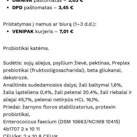
OMNIVA
paštomatas –
3,03 €
DPD
paštomatas –
3,45 €
Pristatymas į namus ar biurą (1–3 d.d.):
VENIPAK
kurjeris –
7,01 €
Probiotikai katėms.
Sudėtis: sojų aliejus, psyllium žievė, pektinas, Preplex
prebiotikai (fruktooligosacharidai), beta gliukanai,
dekstrozė.
Analitinės sudedamosios dalys; žali baltymai 1,6%,
žalia ląsteliena 0,4%, žali pelenai 20.4%, žali riebalai ir
aliejai 45,7%, pelenai netirpūs HCL 16,1%.
Priedai: žarnyno floros stabilizatorius, protexin
probiotikai,
Enterococcus faecium (DSM 10663/NCIMB 10415)
4b1707 2 x 10 11
CFU/kg; 2 x 10 8 CFU/g.