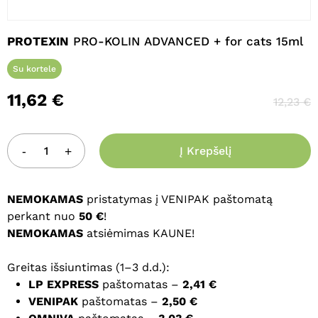
Pavadinimas
*
PROTEXIN
PRO-KOLIN ADVANCED + for cats 15ml
Su kortele
El. paštas
*
11,62
€
12,23
€
Į Krepšelį
Noriu savo interneto naršyklėje
išsaugoti vardą, el. pašto adresą ir
interneto puslapį, kad jų nebereiktų
NEMOKAMAS
pristatymas į VENIPAK paštomatą
įvesti iš naujo, kai kitą kartą vėl norėsiu
perkant nuo
50 €
!
parašyti komentarą.
NEMOKAMAS
atsiėmimas KAUNE!
Greitas išsiuntimas (1–3 d.d.):
LP EXPRESS
paštomatas –
2,41 €
VENIPAK
paštomatas –
2,50 €