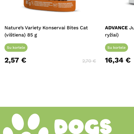
Nature’s Variety Konservai Bites Cat
ADVANCE
Ju
(vištiena) 85 g
ryžiai)
Su kortele
Su kortele
2,57
€
16,34
€
2,70
€