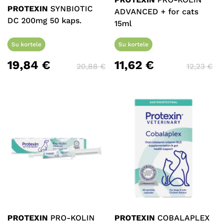
PROTEXIN
SYNBIOTIC
ADVANCED + for cats
DC 200mg 50 kaps.
15ml
Su kortele
Su kortele
19,84
€
11,62
€
20,88
€
12,23
€
PROTEXIN
PRO-KOLIN
PROTEXIN
COBALAPLEX