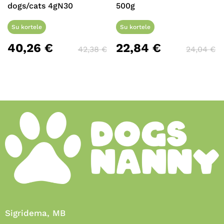
dogs/cats 4gN30
500g
Su kortele
Su kortele
40,26
€
22,84
€
42,38
€
24,04
€
Sigridema, MB