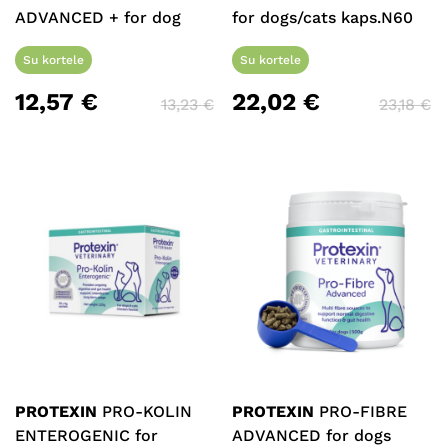
ADVANCED + for dog
for dogs/cats kaps.N60
Su kortele
Su kortele
12,57
€
22,02
€
13,23
€
23,18
€
Krepšelyje nėra produktų.
Eiti Į Parduotuvę
PROTEXIN
PRO-KOLIN
PROTEXIN
PRO-FIBRE
ENTEROGENIC for
ADVANCED for dogs