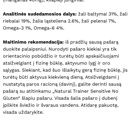
Analitinės sudedamosios dalys:
žali baltymai 31%, žali
riebalai 19%, žalia ląsteliena 2.6%, žali pelenai 7%,
Omega-3 1%, Omega-6 4%.
Krepšelyje nėra produktų.
Maitinimo rekomendacija:
iš pradžių sausą pašarą
duokite palaipsniui. Nurodyti pašaro kiekiai yra tik
Eiti Į Parduotuvę
orientacinio pobūdžio ir turėtų būti apskaičiuojami
atsižvelgiant į fizinę būklę, aktyvumo lygį ir oro
sąlygas. Siekiant, kad šuo išlaikytų gerą fizinę būklę, jis
turėtų būti aktyvus kiekvieną dieną. Atsižvelgdami į
nustatytą paros racioną (davinį), galite derinti sausą
pašarą su atitinkamu „Natural Trainer Sensitive No
Gluten“ šlapiu pašaru. Visada šalia pašaro į dubenį
įpilkite šviežio ir švaraus vandens. Atidarę pakuotę,
visada uždarykite.