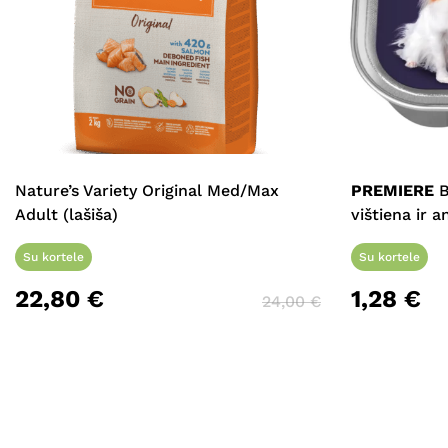
Nature’s Variety Original Med/Max
PREMIERE
B
Adult (lašiša)
vištiena ir a
Su kortele
Su kortele
22,80
€
1,28
€
24,00
€