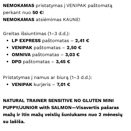
NEMOKAMAS
pristatymas į VENIPAK paštomatą
perkant nuo
50 €
!
NEMOKAMAS
atsiėmimas KAUNE!
Greitas išsiuntimas (1–3 d.d.):
LP EXPRESS
paštomatas –
2,41 €
VENIPAK
paštomatas –
2,50 €
OMNIVA
paštomatas –
3,03 €
DPD
paštomatas –
3,45 €
Pristatymas į namus ar biurą (1–3 d.d.):
VENIPAK
kurjeris –
7,01 €
NATURAL TRAINER SENSITIVE NO GLUTEN MINI
PUPPY/JUNIOR with SALMON—Visavertis pašaras
mažų ir itin mažų veislių šuniukams nuo 2 mėnesių
su lašiša.