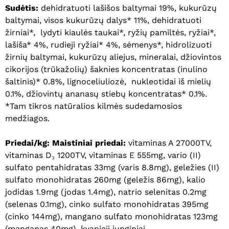
Sudėtis:
dehidratuoti lašišos baltymai 19%, kukurūzų
baltymai, visos kukurūzų dalys* 11%, dehidratuoti
žirniai*, lydyti kiaulės taukai*, ryžių pamiltės, ryžiai*,
lašiša* 4%, rudieji ryžiai* 4%, sėmenys*, hidrolizuoti
žirnių baltymai, kukurūzų aliejus, mineralai, džiovintos
cikorijos (trūkažolių) šaknies koncentratas (inulino
šaltinis)* 0.8%, lignoceliuliozė, nukleotidai iš mielių
0.1%, džiovintų ananasų stiebų koncentratas* 0.1%.
*Tam tikros natūralios kilmės sudedamosios
medžiagos.
Priedai/kg: Maistiniai priedai:
vitaminas A 27000TV,
vitaminas D₃ 1200TV, vitaminas E 555mg, vario (II)
sulfato pentahidratas 33mg (varis 8.8mg), geležies (II)
sulfato monohidratas 260mg (geležis 86mg), kalio
jodidas 1.9mg (jodas 1.4mg), natrio selenitas 0.2mg
(selenas 0.1mg), cinko sulfato monohidratas 395mg
(cinko 144mg), mangano sulfato monohidratas 123mg
(manganas 40mg), kvapieji junginiai.