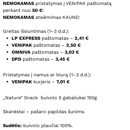
NEMOKAMAS
pristatymas į VENIPAK paštomatą
perkant nuo
50 €
!
NEMOKAMAS
atsiėmimas KAUNE!
Greitas išsiuntimas (1–3 d.d.):
LP EXPRESS
paštomatas –
2,41 €
VENIPAK
paštomatas –
2,50 €
OMNIVA
paštomatas –
3,03 €
DPD
paštomatas –
3,45 €
Pristatymas į namus ar biurą (1–3 d.d.):
VENIPAK
kurjeris –
7,01 €
,,Nature” Snack buivolo S gabaliukai 150g
Skanėstai – pašaro papildas šunims.
Sudėtis:
buivolo plaučiai 100%.