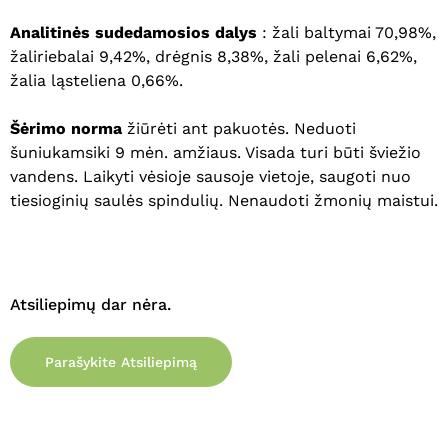
Analitinės sudedamosios dalys
: žali baltymai 70,98%,
žaliriebalai 9,42%, drėgnis 8,38%, žali pelenai 6,62%,
žalia ląsteliena 0,66%.
Šėrimo norma
žiūrėti ant pakuotės. Neduoti
šuniukamsiki 9 mėn. amžiaus. Visada turi būti šviežio
vandens. Laikyti vėsioje sausoje vietoje, saugoti nuo
tiesioginių saulės spindulių. Nenaudoti žmonių maistui.
Krepšelyje nėra produktų.
Atsiliepimų dar nėra.
Eiti Į Parduotuvę
Parašykite Atsiliepimą