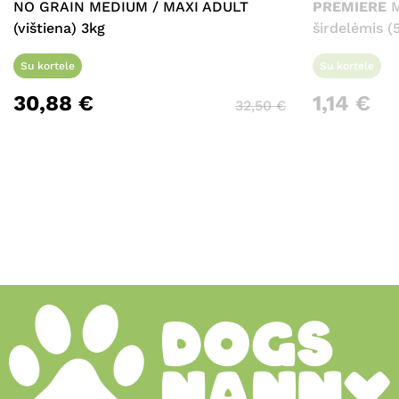
NO GRAIN MEDIUM / MAXI ADULT
PREMIERE
M
(vištiena) 3kg
širdelėmis (
Su kortele
Su kortele
30,88
€
1,14
€
32,50
€