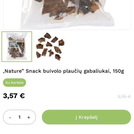
Pavadinimas
*
El. paštas
*
Noriu savo interneto naršyklėje
,Nature” Snack buivolo plaučių gabaliukai, 150g
išsaugoti vardą, el. pašto adresą ir
interneto puslapį, kad jų nebereiktų
Su kortele
įvesti iš naujo, kai kitą kartą vėl norėsiu
parašyti komentarą.
3,57
€
3,76
€
Į Krepšelį