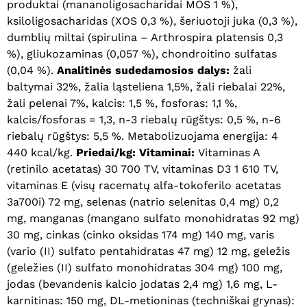
produktai (mananoligosacharidai MOS 1 %),
ksiloligosacharidas (XOS 0,3 %), šeriuotoji juka (0,3 %),
dumblių miltai (spirulina – Arthrospira platensis 0,3
%), gliukozaminas (0,057 %), chondroitino sulfatas
(0,04 %).
Analitinės sudedamosios dalys:
žali
baltymai 32%, žalia ląsteliena 1,5%, žali riebalai 22%,
žali pelenai 7%, kalcis: 1,5 %, fosforas: 1,1 %,
kalcis/fosforas = 1,3, n-3 riebalų rūgštys: 0,5 %, n-6
riebalų rūgštys: 5,5 %. Metabolizuojama energija: 4
440 kcal/kg.
Priedai/kg: Vitaminai:
Vitaminas A
(retinilo acetatas) 30 700 TV, vitaminas D3 1 610 TV,
vitaminas E (visų racematų alfa-tokoferilo acetatas
3a700i) 72 mg, selenas (natrio selenitas 0,4 mg) 0,2
mg, manganas (mangano sulfato monohidratas 92 mg)
30 mg, cinkas (cinko oksidas 174 mg) 140 mg, varis
(vario (II) sulfato pentahidratas 47 mg) 12 mg, geležis
(geležies (II) sulfato monohidratas 304 mg) 100 mg,
jodas (bevandenis kalcio jodatas 2,4 mg) 1,6 mg, L-
karnitinas: 150 mg, DL-metioninas (techniškai grynas):