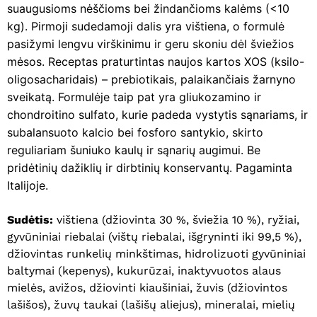
suaugusioms nėščioms bei žindančioms kalėms (<10
kg). Pirmoji sudedamoji dalis yra vištiena, o formulė
pasižymi lengvu virškinimu ir geru skoniu dėl šviežios
mėsos. Receptas praturtintas naujos kartos XOS (ksilo-
oligosacharidais) – prebiotikais, palaikančiais žarnyno
sveikatą. Formulėje taip pat yra gliukozamino ir
chondroitino sulfato, kurie padeda vystytis sąnariams, ir
subalansuoto kalcio bei fosforo santykio, skirto
reguliariam šuniuko kaulų ir sąnarių augimui. Be
pridėtinių dažiklių ir dirbtinių konservantų. Pagaminta
Italijoje.
Sudėtis:
vištiena (džiovinta 30 %, šviežia 10 %), ryžiai,
gyvūniniai riebalai (vištų riebalai, išgryninti iki 99,5 %),
džiovintas runkelių minkštimas, hidrolizuoti gyvūniniai
baltymai (kepenys), kukurūzai, inaktyvuotos alaus
mielės, avižos, džiovinti kiaušiniai, žuvis (džiovintos
lašišos), žuvų taukai (lašišų aliejus), mineralai, mielių