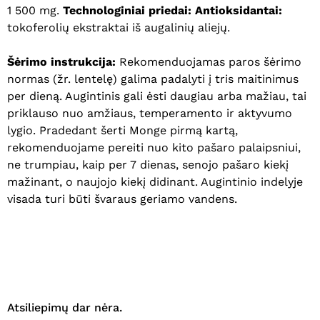
1 500 mg.
Technologiniai priedai: Antioksidantai:
tokoferolių ekstraktai iš augalinių aliejų.
Šėrimo instrukcija:
Rekomenduojamas paros šėrimo
normas (žr. lentelę) galima padalyti į tris maitinimus
Krepšelyje nėra produktų.
per dieną. Augintinis gali ėsti daugiau arba mažiau, tai
priklauso nuo amžiaus, temperamento ir aktyvumo
Eiti Į Parduotuvę
lygio. Pradedant šerti Monge pirmą kartą,
rekomenduojame pereiti nuo kito pašaro palaipsniui,
ne trumpiau, kaip per 7 dienas, senojo pašaro kiekį
mažinant, o naujojo kiekį didinant. Augintinio indelyje
visada turi būti švaraus geriamo vandens.
Atsiliepimų dar nėra.