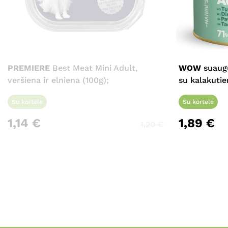
PREMIERE
Best Meat Mini Adult,
WOW
suaugu
veršiena ir elniena (100g);
su kalakutie
Su kortele
Su kortele
1,14
€
1,89
€
1,20
€