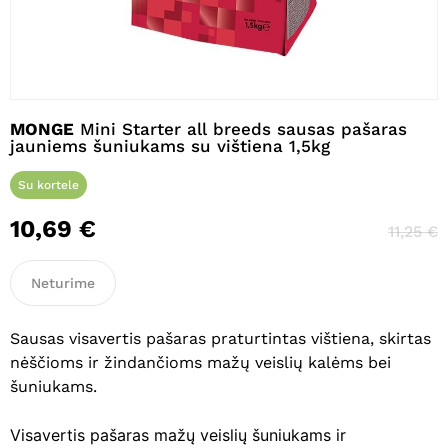
Pavadinimas
*
MONGE
Mini Starter all breeds sausas pašaras
jauniems šuniukams su vištiena 1,5kg
El. paštas
*
Su kortele
10,69
€
11,25
€
Noriu savo interneto naršyklėje
Neturime
išsaugoti vardą, el. pašto adresą ir
interneto puslapį, kad jų nebereiktų
įvesti iš naujo, kai kitą kartą vėl norėsiu
Sausas visavertis pašaras praturtintas vištiena, skirtas
parašyti komentarą.
nėščioms ir žindančioms mažų veislių kalėms bei
šuniukams.
Visavertis pašaras mažų veislių šuniukams ir