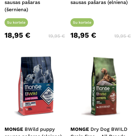
sausas pašaras
sausas pašaras (elniena)
(šerniena)
Su kortele
Su kortele
18,95
€
18,95
€
19,95
€
19,95
€
MONGE
BWild puppy
MONGE
Dry Dog BWILD