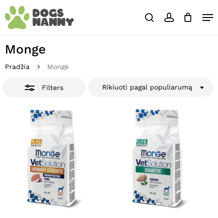
Skip
Close
Krepšelis
Me
to
Cart
Close
search
account
main
Close
Filters
content
Menu
Monge
Pradžia
Monge
Rikiuoti pagal populiarumą
Filters