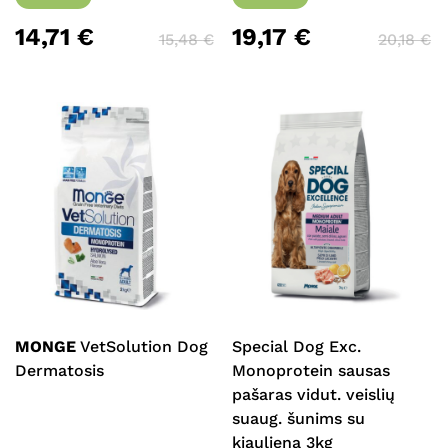
14,71
€
19,17
€
15,48
€
20,18
€
MONGE
VetSolution Dog
Special Dog Exc.
Dermatosis
Monoprotein sausas
pašaras vidut. veislių
suaug. šunims su
kiauliena 3kg