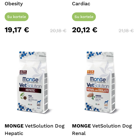
Obesity
Cardiac
Su kortele
Su kortele
19,17
€
20,12
€
20,18
€
21,18
€
MONGE
VetSolution Dog
MONGE
VetSolution Dog
Hepatic
Renal