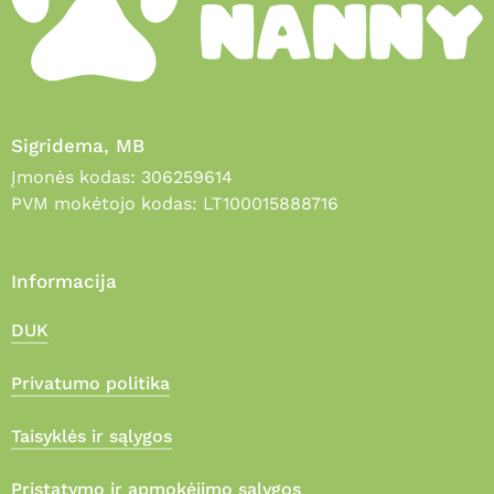
Sigridema, MB
Įmonės kodas: 306259614
PVM mokėtojo kodas: LT100015888716
Informacija
DUK
Privatumo politika
Taisyklės ir sąlygos
Pristatymo ir apmokėjimo sąlygos