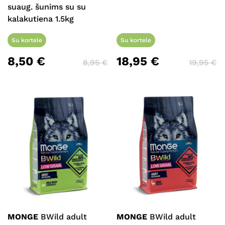
suaug. šunims su su
kalakutiena 1.5kg
Su kortele
Su kortele
8,50
€
18,95
€
8,95
€
19,95
€
MONGE
BWild adult
MONGE
BWild adult