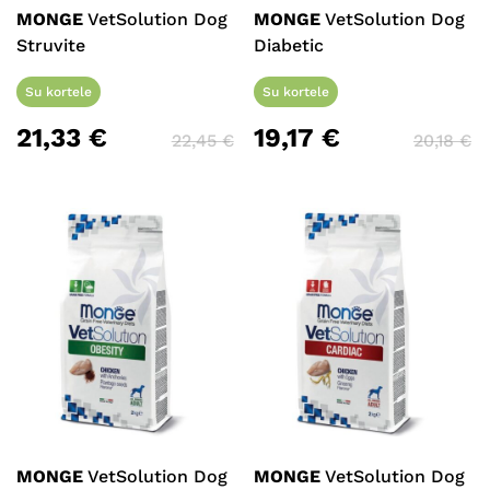
MONGE
VetSolution Dog
MONGE
VetSolution Dog
Struvite
Diabetic
Su kortele
Su kortele
21,33
€
19,17
€
22,45
€
20,18
€
MONGE
VetSolution Dog
MONGE
VetSolution Dog