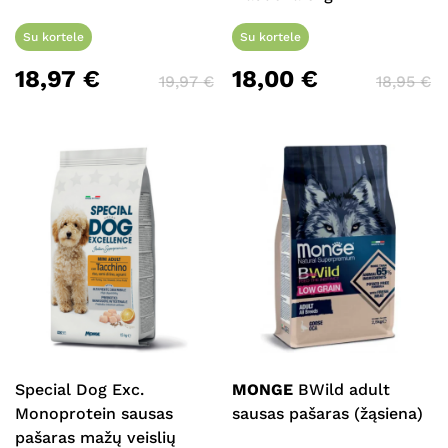
Su kortele
Su kortele
18,97
€
18,00
€
Krepšelyje nėra produktų.
19,97
€
18,95
€
Eiti Į Parduotuvę
Special Dog Exc.
MONGE
BWild adult
Monoprotein sausas
sausas pašaras (žąsiena)
pašaras mažų veislių