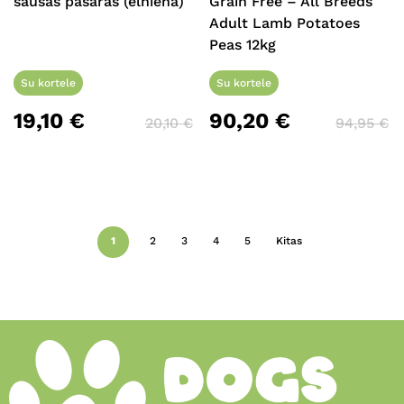
sausas pašaras (elniena)
Grain Free – All Breeds
Adult Lamb Potatoes
Peas 12kg
Su kortele
Su kortele
19,10
€
90,20
€
20,10
€
94,95
€
1
2
3
4
5
Kitas