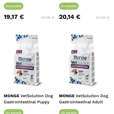
Su kortele
Su kortele
19,17
€
20,14
€
20,18
€
21,20
€
MONGE
VetSolution Dog
MONGE
VetSolution Dog
Gastrointestinal Puppy
Gastrointestinal Adult
Su kortele
Su kortele