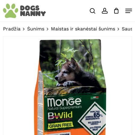
Skip
Close
Krepšelis
Me
to
Cart
search
account
Būkite pirmas aprašęs
main
Close
“
MONGE
Dry Dog
content
Menu
Pradžia
Šunims
Maistas ir skanėstai šunims
Sausa
Puppy&Junior GRAIN FREE
Duck & potatoes”
El. pašto adresas nebus
skelbiamas.
Būtini laukeliai
pažymėti
*
Jūsų įvertinimas
*
Jūsų atsiliepimas
*