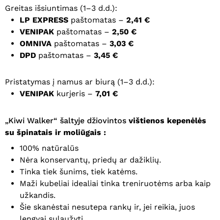
Greitas išsiuntimas (1–3 d.d.):
LP EXPRESS
paštomatas –
2,41 €
VENIPAK
paštomatas –
2,50 €
OMNIVA
paštomatas –
3,03 €
DPD
paštomatas –
3,45 €
Pristatymas į namus ar biurą (1–3 d.d.):
VENIPAK
kurjeris –
7,01 €
„Kiwi Walker“ šaltyje džiovintos
vištienos kepenėlės
su špinatais ir moliūgais :
100% natūralūs
Nėra konservantų, priedų ar dažiklių.
Tinka tiek šunims, tiek katėms.
Maži kubeliai idealiai tinka treniruotėms arba kaip
užkandis.
Šie skanėstai nesutepa rankų ir, jei reikia, juos
lengvai sulaužyti.