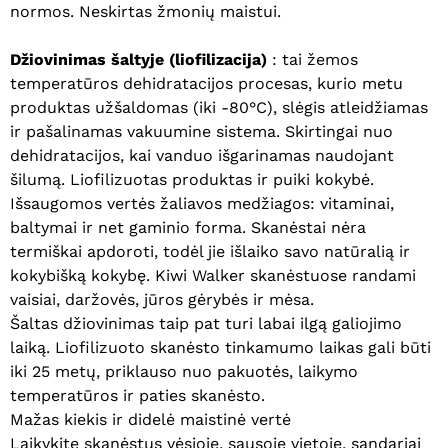
normos. Neskirtas žmonių maistui.
Džiovinimas šaltyje (liofilizacija)
: tai žemos
temperatūros dehidratacijos procesas, kurio metu
produktas užšaldomas (iki -80°C), slėgis atleidžiamas
ir pašalinamas vakuumine sistema. Skirtingai nuo
dehidratacijos, kai vanduo išgarinamas naudojant
šilumą. Liofilizuotas produktas ir puiki kokybė.
Krepšelyje nėra produktų.
Išsaugomos vertės žaliavos medžiagos: vitaminai,
baltymai ir net gaminio forma. Skanėstai nėra
Eiti Į Parduotuvę
termiškai apdoroti, todėl jie išlaiko savo natūralią ir
kokybišką kokybę. Kiwi Walker skanėstuose randami
vaisiai, daržovės, jūros gėrybės ir mėsa.
Šaltas džiovinimas taip pat turi labai ilgą galiojimo
laiką. Liofilizuoto skanėsto tinkamumo laikas gali būti
iki 25 metų, priklauso nuo pakuotės, laikymo
temperatūros ir paties skanėsto.
Mažas kiekis ir didelė maistinė vertė
Laikykite skanėstus vėsioje, sausoje vietoje, sandariai