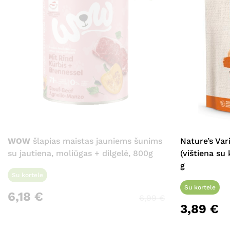
WOW
šlapias maistas jauniems šunims
Nature’s Va
su jautiena, moliūgas + dilgelė, 800g
(vištiena su
g
Su kortele
Su kortele
6,18
€
6,99
€
3,89
€