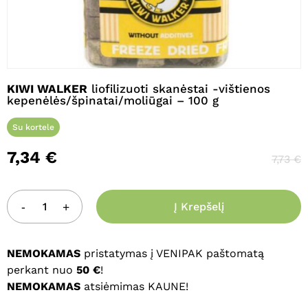
Pavadinimas
*
KIWI WALKER
liofilizuoti skanėstai -vištienos
kepenėlės/špinatai/moliūgai – 100 g
El. paštas
*
Su kortele
7,34
€
7,73
€
Noriu savo interneto naršyklėje
išsaugoti vardą, el. pašto adresą ir
Į Krepšelį
interneto puslapį, kad jų nebereiktų
įvesti iš naujo, kai kitą kartą vėl norėsiu
parašyti komentarą.
NEMOKAMAS
pristatymas į VENIPAK paštomatą
perkant nuo
50 €
!
NEMOKAMAS
atsiėmimas KAUNE!