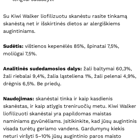
Su Kiwi Walker liofilizuotu skanėstu rasite tinkamą
skanėstą net ir išskirtinės dietos ar alergiškiems
augintiniams.
Sudėtis:
vištienos kepenėlės 85%, špinatai 7,5%,
moliūgai 7,5%.
Analitinės sudedamosios dalys:
žali baltymai 60,3%,
žali riebalai 9,4%, žalia ląsteliena 1%, žali pelenai 4,9%,
drėgnis 6,5%. Be priedų.
Naudojimas:
skanėstai tinka ir kaip kasdienis
skanėstas, ir kaip atlygis treniruočių metu. Kiwi Walker
liofilizuoti skanėstai yra papildomas maistas
naminiams gyvūnėliams. Įsitikinkite, kad jūsų augintinis
visada turėtų geriamo vandens. Gardumynų kiekis
neturi viršyti 5–10% jūsų augintinio paros maisto