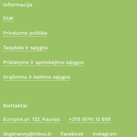
Informacija
DUK
Privatumo politika
Taisyklės ir sąlygos
Pristatymo ir apmokėjimo sąlygos
Grąžinimo ir keitimo sąlygos
Kontaktai
Europos pr. 122, Kaunas
+370 (674) 12 659
Suma:
0,00
€
dogsnanny@inbox.lt
Facebook
Instagram