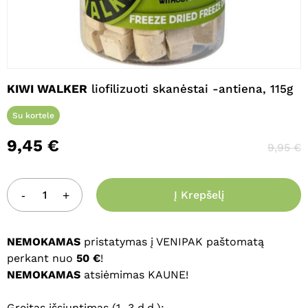
Pavadinimas
*
KIWI WALKER
liofilizuoti skanėstai -antiena, 115g
El. paštas
*
Su kortele
9,45
€
9,95
€
Noriu savo interneto naršyklėje
išsaugoti vardą, el. pašto adresą ir
interneto puslapį, kad jų nebereiktų
Į Krepšelį
įvesti iš naujo, kai kitą kartą vėl norėsiu
parašyti komentarą.
NEMOKAMAS
pristatymas į VENIPAK paštomatą
perkant nuo
50 €
!
NEMOKAMAS
atsiėmimas KAUNE!
Greitas išsiuntimas (1–3 d.d.):