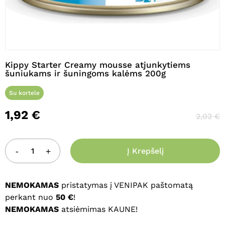
Pavadinimas
*
Kippy Starter Creamy mousse atjunkytiems
šuniukams ir šuningoms kalėms 200g
El. paštas
*
Su kortele
1,92
€
2,02
€
Noriu savo interneto naršyklėje
išsaugoti vardą, el. pašto adresą ir
Į Krepšelį
interneto puslapį, kad jų nebereiktų
įvesti iš naujo, kai kitą kartą vėl norėsiu
parašyti komentarą.
NEMOKAMAS
pristatymas į VENIPAK paštomatą
perkant nuo
50 €
!
NEMOKAMAS
atsiėmimas KAUNE!