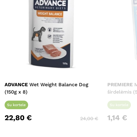
ADVANCE
Wet Weight Balance Dog
PREMIERE
M
(150g x 8)
širdelėmis (
Su kortele
Su kortele
22,80
€
1,14
€
24,00
€