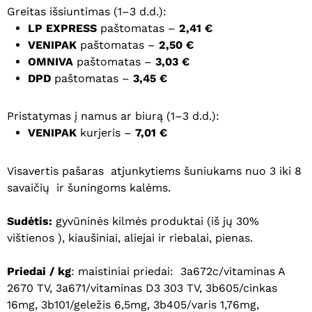
Greitas išsiuntimas (1–3 d.d.):
LP EXPRESS
paštomatas –
2,41 €
VENIPAK
paštomatas –
2,50 €
OMNIVA
paštomatas –
3,03 €
DPD
paštomatas –
3,45 €
Pristatymas į namus ar biurą (1–3 d.d.):
VENIPAK
kurjeris –
7,01 €
Visavertis pašaras atjunkytiems šuniukams nuo 3 iki 8
savaičių ir šuningoms kalėms.
Sudėtis:
gyvūninės kilmės produktai (iš jų 30%
vištienos ), kiaušiniai, aliejai ir riebalai, pienas.
Priedai / kg
: maistiniai priedai: 3a672c/vitaminas A
2670 TV, 3a671/vitaminas D3 303 TV, 3b605/cinkas
16mg, 3b101/geležis 6,5mg, 3b405/varis 1,76mg,