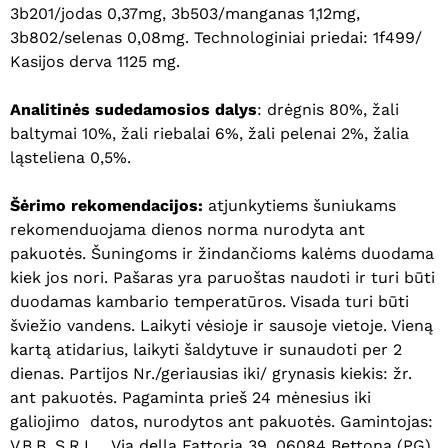
3b201/jodas 0,37mg, 3b503/manganas 1,12mg,
3b802/selenas 0,08mg. Technologiniai priedai:
1f499/
Kasijos derva 1125 mg.
Analitinės sudedamosios dalys
: drėgnis 80%, žali
baltymai 10%, žali riebalai 6%, žali pelenai 2%, žalia
ląsteliena 0,5%.
Šėrimo rekomendacijos:
atjunkytiems šuniukams
rekomenduojama dienos norma nurodyta ant
pakuotės. Šuningoms ir žindančioms kalėms duodama
kiek jos nori. Pašaras yra paruoštas naudoti ir turi būti
duodamas kambario temperatūros. Visada turi būti
šviežio vandens. Laikyti vėsioje ir sausoje vietoje. Vieną
kartą atidarius, laikyti šaldytuve ir sunaudoti per 2
dienas. Partijos Nr./geriausias iki/ grynasis kiekis: žr.
ant pakuotės. Pagaminta prieš 24 mėnesius iki
Krepšelyje nėra produktų.
galiojimo datos, nurodytos ant pakuotės. Gamintojas:
Eiti Į Parduotuvę
V.B.B. S.R.L. , Via della Fattoria 39, 06084 Bettona (PG)